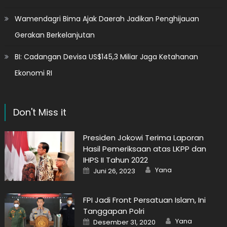
Wamendagri Bima Ajak Daerah Jadikan Penghijauan
Gerakan Berkelanjutan
BI: Cadangan Devisa US$145,3 Miliar Jaga Ketahanan
Ekonomi RI
Don't Miss it
Presiden Jokowi Terima Laporan
Hasil Pemeriksaan atas LKPP dan
IHPS II Tahun 2022
Author
Posted
Yana
Juni 26, 2023
on
FPI Jadi Front Persatuan Islam, Ini
Tanggapan Polri
Author
Posted
Yana
Desember 31, 2020
on