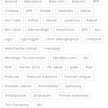
Arsenal
Barcelona
Bola.com
Bola.net
BPIP
Chelsea
DPR
Ganjar
Gerindra
Gibran
Hot Topic
inflasi
Jokowi
Juventus
kapolri
kbri tokyo
Kemendagri
Kesehatan
KPK
kpu
Liga 1
Liga Inggris
Lihat Selengkapnya
Liverpool
Manchester United
mendagri
Mendagri Tito Karnavian
Merdeka.com
MU
PDIP
Pemilu 2024
PN Jaksel
polisi
Polri
Prabowo
Prabowo Subianto
Premier League
Presiden Jokowi
Real Madrid
Samsung
Smartphone
Sri Mulyani
Timnas Indonesia
Tito Karnavian
UNJ