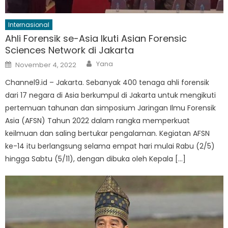
Internasional
Ahli Forensik se-Asia Ikuti Asian Forensic
Sciences Network di Jakarta
Author
Posted
Yana
November 4, 2022
on
Channel9.id – Jakarta. Sebanyak 400 tenaga ahli forensik
dari 17 negara di Asia berkumpul di Jakarta untuk mengikuti
pertemuan tahunan dan simposium Jaringan Ilmu Forensik
Asia (AFSN) Tahun 2022 dalam rangka memperkuat
keilmuan dan saling bertukar pengalaman. Kegiatan AFSN
ke-14 itu berlangsung selama empat hari mulai Rabu (2/5)
hingga Sabtu (5/11), dengan dibuka oleh Kepala […]