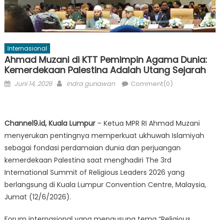
Internasional
Ahmad Muzani di KTT Pemimpin Agama Dunia:
Kemerdekaan Palestina Adalah Utang Sejarah
Posted
Author
Juni 14, 2026
indra gunawan
Comment(0)
on
Channel9.id, Kuala Lumpur
– Ketua MPR RI Ahmad Muzani
menyerukan pentingnya memperkuat ukhuwah Islamiyah
sebagai fondasi perdamaian dunia dan perjuangan
kemerdekaan Palestina saat menghadiri The 3rd
International Summit of Religious Leaders 2026 yang
berlangsung di Kuala Lumpur Convention Centre, Malaysia,
Jumat (12/6/2026).
Forum internasional yang mengusung tema “Religious