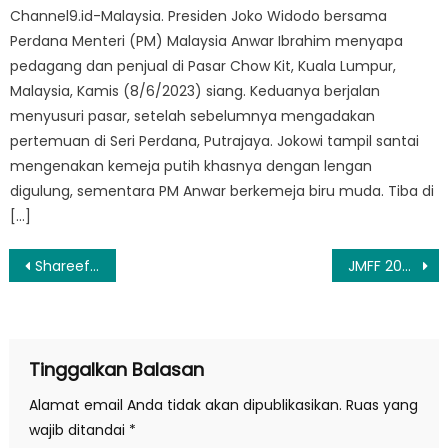
Channel9.id-Malaysia. Presiden Joko Widodo bersama
Perdana Menteri (PM) Malaysia Anwar Ibrahim menyapa
pedagang dan penjual di Pasar Chow Kit, Kuala Lumpur,
Malaysia, Kamis (8/6/2023) siang. Keduanya berjalan
menyusuri pasar, setelah sebelumnya mengadakan
pertemuan di Seri Perdana, Putrajaya. Jokowi tampil santai
mengenakan kemeja putih khasnya dengan lengan
digulung, sementara PM Anwar berkemeja biru muda. Tiba di
[…]
Navigasi
Shareefa Daanish Ungkap Tantangan Bintangi Film Horor ‘Cerita Lila’
JMFF 2026 Jaring 1.000 Peserta se-Jawa dan Bali, Menuju Jakarta Kota Sinema
pos
Tinggalkan Balasan
Alamat email Anda tidak akan dipublikasikan.
Ruas yang
wajib ditandai
*