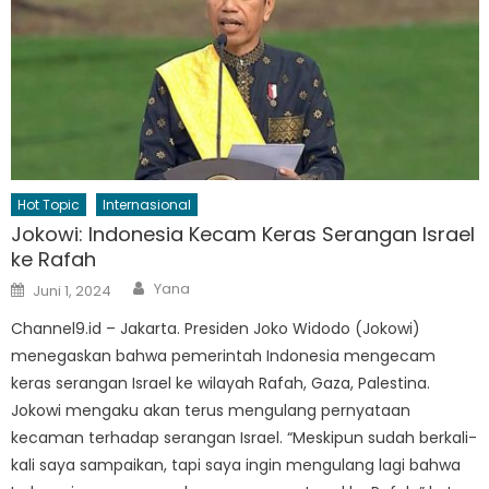
Hot Topic
Internasional
Jokowi: Indonesia Kecam Keras Serangan Israel
ke Rafah
Author
Posted
Yana
Juni 1, 2024
on
Channel9.id – Jakarta. Presiden Joko Widodo (Jokowi)
menegaskan bahwa pemerintah Indonesia mengecam
keras serangan Israel ke wilayah Rafah, Gaza, Palestina.
Jokowi mengaku akan terus mengulang pernyataan
kecaman terhadap serangan Israel. “Meskipun sudah berkali-
kali saya sampaikan, tapi saya ingin mengulang lagi bahwa