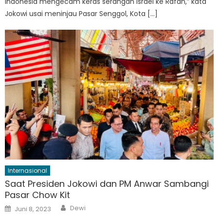
Indonesia mengecam keras serangan Israel ke Rafah,” kata
Jokowi usai meninjau Pasar Senggol, Kota […]
Internasional
Saat Presiden Jokowi dan PM Anwar Sambangi
Pasar Chow Kit
Author
Posted
Dewi
Juni 8, 2023
on