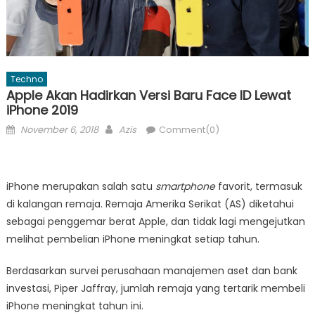
Techno
Apple Akan Hadirkan Versi Baru Face ID Lewat
iPhone 2019
Posted
Author
November 6, 2018
Azis
Comment(0)
on
iPhone merupakan salah satu
smartphone
favorit, termasuk
di kalangan remaja. Remaja Amerika Serikat (AS) diketahui
sebagai penggemar berat Apple, dan tidak lagi mengejutkan
melihat pembelian iPhone meningkat setiap tahun.
Berdasarkan survei perusahaan manajemen aset dan bank
investasi, Piper Jaffray, jumlah remaja yang tertarik membeli
iPhone meningkat tahun ini.