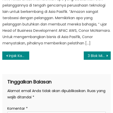
pelanggannya di tengah gencarnya perusahaan teknologi
lain untuk berkembang di Asia Pasifik. “Amazon sangat
terobsesi dengan pelanggan. Memikirkan apa yang
pelanggan butuhkan dan membuat mereka bahagia, ” ujar
Head of Business Development APAC AWS, Conor McNamara.
Untuk mengembangkan bisnis di Asia Pasifik, Conor
menyatakan, pihaknya memberikan pelatihan […]
Navigasi
Injak Kaki Wasit 28 Tahun Lalu, Legenda Barcelona Akhirnya Minta Maaf
3 Blok Migas Miliki Pengelola Baru, Negara Kantongi Rp 208 Miliar
pos
Tinggalkan Balasan
Alamat email Anda tidak akan dipublikasikan.
Ruas yang
wajib ditandai
*
Komentar
*