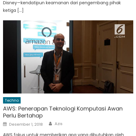
Disney—kendatipun keamanan dari pengembang pihak
ketiga […]
Techno
AWS: Penerapan Teknologi Komputasi Awan
Perlu Bertahap
Author
Posted
Azis
Desember 1, 2018
on
AWS fokus untuk memberikan apa yang dibutuhkan oleh