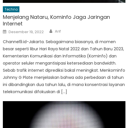
Techno
Menjelang Nataru, Kominfo Jaga Jaringan
Internet
Author
Posted
Arif
Desember 19, 2022
on
Channel9.id-Jakarta. Sebagaimana biasanya, di momen
besar seperti libur Hari Raya Natal 2022 dan Tahun Baru 2023,
Kementerian Komunikasi dan Informatika (Kominfo) dan
operator seluler mengantisipasi ketersediaan bandwidth.
Sebab trafik internet diprediksi bakal meningkat. Menkominfo
Johnny G Plate menjelaskan bahwa ada perbedaan di tahun
ini dibandingkan dua tahun lalu, di mana konsentrasi layanan
telekomunikasi difokuskan di […]