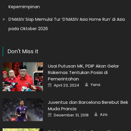
Kepemimpinan
D’MASIV Siap Memulai Tur ‘D’MASIV Asia Home Run’ di Asia
pada Oktober 2026
Don't Miss it
Usai Putusan MK, PDIP Akan Gelar
Rakernas Tentukan Posisi di
Pemerintahan
Author
Posted
Yana
April 23, 2024
on
Juventus dan Barcelona Berebut Bek
Muda Prancis
Author
Posted
Azis
Desember 31, 2018
on