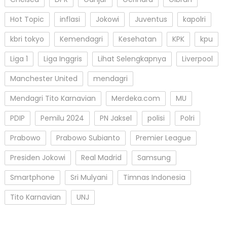
Hot Topic
inflasi
Jokowi
Juventus
kapolri
kbri tokyo
Kemendagri
Kesehatan
KPK
kpu
Liga 1
Liga Inggris
Lihat Selengkapnya
Liverpool
Manchester United
mendagri
Mendagri Tito Karnavian
Merdeka.com
MU
PDIP
Pemilu 2024
PN Jaksel
polisi
Polri
Prabowo
Prabowo Subianto
Premier League
Presiden Jokowi
Real Madrid
Samsung
Smartphone
Sri Mulyani
Timnas Indonesia
Tito Karnavian
UNJ