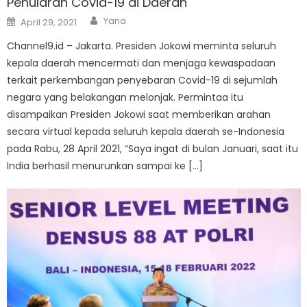
Penularan Covid-19 di Daerah
Author
Posted
Yana
April 29, 2021
on
Channel9.id – Jakarta. Presiden Jokowi meminta seluruh
kepala daerah mencermati dan menjaga kewaspadaan
terkait perkembangan penyebaran Covid-19 di sejumlah
negara yang belakangan melonjak. Permintaa itu
disampaikan Presiden Jokowi saat memberikan arahan
secara virtual kepada seluruh kepala daerah se-Indonesia
pada Rabu, 28 April 2021, “Saya ingat di bulan Januari, saat itu
India berhasil menurunkan sampai ke […]