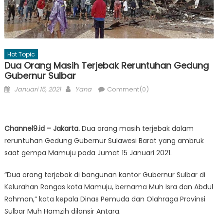
Hot Topic
Dua Orang Masih Terjebak Reruntuhan Gedung
Gubernur Sulbar
Posted
Author
Januari 15, 2021
Yana
Comment(0)
on
Channel9.id – Jakarta.
Dua orang masih terjebak dalam
reruntuhan Gedung Gubernur Sulawesi Barat yang ambruk
saat gempa Mamuju pada Jumat 15 Januari 2021.
“Dua orang terjebak di bangunan kantor Gubernur Sulbar di
Kelurahan Rangas kota Mamuju, bernama Muh Isra dan Abdul
Rahman,” kata kepala Dinas Pemuda dan Olahraga Provinsi
Sulbar Muh Hamzih dilansir Antara.