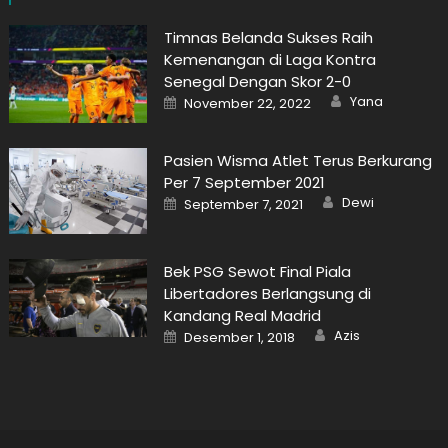
Timnas Belanda Sukses Raih
Kemenangan di Laga Kontra
Senegal Dengan Skor 2-0
Author
Posted
Yana
November 22, 2022
on
Pasien Wisma Atlet Terus Berkurang
Per 7 September 2021
Author
Posted
Dewi
September 7, 2021
on
Bek PSG Sewot Final Piala
Libertadores Berlangsung di
Kandang Real Madrid
Author
Posted
Azis
Desember 1, 2018
on