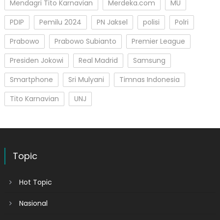
Mendagri Tito Karnavian
Merdeka.com
MU
PDIP
Pemilu 2024
PN Jaksel
polisi
Polri
Prabowo
Prabowo Subianto
Premier League
Presiden Jokowi
Real Madrid
Samsung
Smartphone
Sri Mulyani
Timnas Indonesia
Tito Karnavian
UNJ
Topic
Hot Topic
Nasional