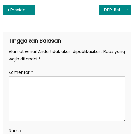
Navigasi
Presiden: Anggaran Besar Harus Beri Daya Ungkit bagi Perekonomian
DPR: Belum Ada Keputusan Soal Keserentakan Pemilu
pos
Tinggalkan Balasan
Alamat email Anda tidak akan dipublikasikan.
Ruas yang
wajib ditandai
*
Komentar
*
Nama