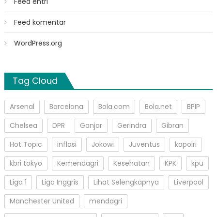
Feed entri
Feed komentar
WordPress.org
Tag Cloud
Arsenal
Barcelona
Bola.com
Bola.net
BPIP
Chelsea
DPR
Ganjar
Gerindra
Gibran
Hot Topic
inflasi
Jokowi
Juventus
kapolri
kbri tokyo
Kemendagri
Kesehatan
KPK
kpu
Liga 1
Liga Inggris
Lihat Selengkapnya
Liverpool
Manchester United
mendagri