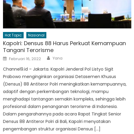
Hot Topic
Nasional
Kapolri: Densus 88 Harus Perkuat Kemampuan
Tangani Terorisme
Author
Posted
Yana
Februari 16, 2022
on
Channel9.id – Jakarta. Kapolri Jenderal Pol Listyo Sigit
Prabowo menginginkan organisasi Detasemen Khusus
(Densus) 88 Antiteror Polri meningkatkan kemampuannya,
adaptif dengan perkembangan teknologi, mampu
menghadapi tantangan semakin kompleks, sehingga lebih
profesional dalam penanganan terorisme di Indonesia.
Dalam pengarahannya pada acara Rapat Tingkat Senior
Densus 88 Antiteror Polri di Bali, Kapolri menyatakan
pengembangan struktur organisasi Densus […]