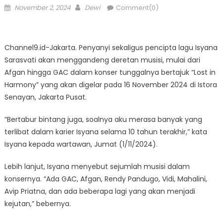
Posted
Author
November 2, 2024
Dewi
Comment(0)
on
Channel9.id-Jakarta. Penyanyi sekaligus pencipta lagu Isyana
Sarasvati akan menggandeng deretan musisi, mulai dari
Afgan hingga GAC dalam konser tunggalnya bertajuk “Lost in
Harmony” yang akan digelar pada 16 November 2024 di Istora
Senayan, Jakarta Pusat.
“Bertabur bintang juga, soalnya aku merasa banyak yang
terlibat dalam karier Isyana selama 10 tahun terakhir,” kata
Isyana kepada wartawan, Jumat (1/11/2024).
Lebih lanjut, Isyana menyebut sejumlah musisi dalam
konsernya. “Ada GAC, Afgan, Rendy Pandugo, Vidi, Mahalini,
Avip Priatna, dan ada beberapa lagi yang akan menjadi
kejutan,” bebernya.