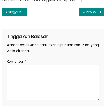
Berikut adalah kondisi yang perlu diwaspadai. […]
Navigasi
Singgung Kekaisaran Ottoman, Prabowo akan Bangun Pemerintahan yang Bersih
Winky Wiryawan Gelar Pertunjukan ‘Rhythm Odyssey’ Rayakan 30 Tahun Berkarier
pos
Tinggalkan Balasan
Alamat email Anda tidak akan dipublikasikan.
Ruas yang
wajib ditandai
*
Komentar
*