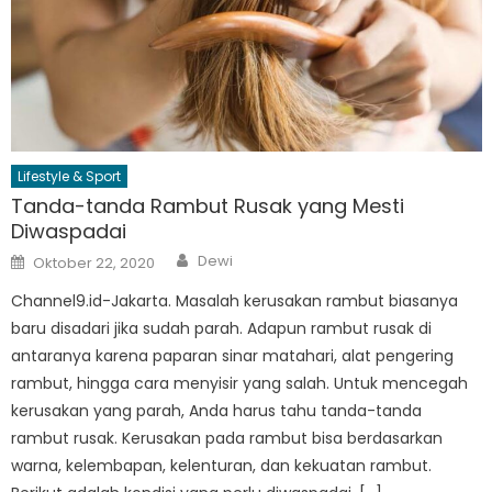
Lifestyle & Sport
Tanda-tanda Rambut Rusak yang Mesti
Diwaspadai
Author
Posted
Dewi
Oktober 22, 2020
on
Channel9.id-Jakarta. Masalah kerusakan rambut biasanya
baru disadari jika sudah parah. Adapun rambut rusak di
antaranya karena paparan sinar matahari, alat pengering
rambut, hingga cara menyisir yang salah. Untuk mencegah
kerusakan yang parah, Anda harus tahu tanda-tanda
rambut rusak. Kerusakan pada rambut bisa berdasarkan
warna, kelembapan, kelenturan, dan kekuatan rambut.