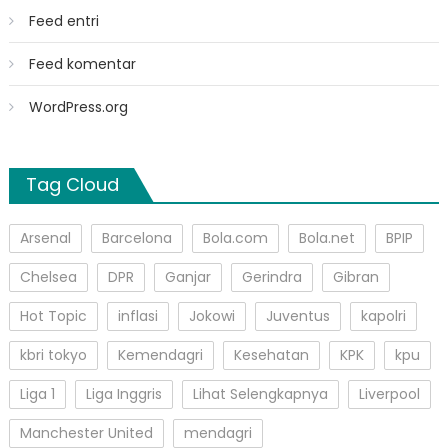
Feed entri
Feed komentar
WordPress.org
Tag Cloud
Arsenal
Barcelona
Bola.com
Bola.net
BPIP
Chelsea
DPR
Ganjar
Gerindra
Gibran
Hot Topic
inflasi
Jokowi
Juventus
kapolri
kbri tokyo
Kemendagri
Kesehatan
KPK
kpu
Liga 1
Liga Inggris
Lihat Selengkapnya
Liverpool
Manchester United
mendagri