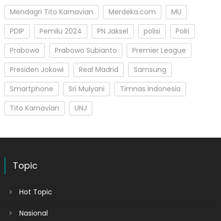
Mendagri Tito Karnavian
Merdeka.com
MU
PDIP
Pemilu 2024
PN Jaksel
polisi
Polri
Prabowo
Prabowo Subianto
Premier League
Presiden Jokowi
Real Madrid
Samsung
Smartphone
Sri Mulyani
Timnas Indonesia
Tito Karnavian
UNJ
Topic
Hot Topic
Nasional