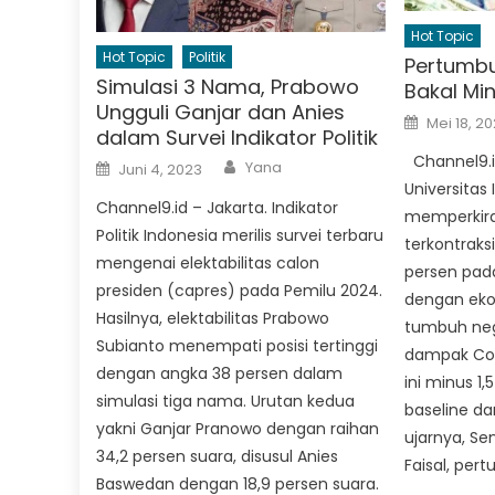
Hot Topic
Hot Topic
Politik
Pertumb
Simulasi 3 Nama, Prabowo
Bakal Min
Ungguli Ganjar dan Anies
Posted
Mei 18, 2
on
dalam Survei Indikator Politik
Channel9.i
Author
Posted
Yana
Juni 4, 2023
on
Universitas 
Channel9.id – Jakarta. Indikator
memperkira
Politik Indonesia merilis survei terbaru
terkontraks
mengenai elektabilitas calon
persen pada
presiden (capres) pada Pemilu 2024.
dengan eko
Hasilnya, elektabilitas Prabowo
tumbuh nega
Subianto menempati posisi tertinggi
dampak Cov
dengan angka 38 persen dalam
ini minus 1,5
simulasi tiga nama. Urutan kedua
baseline dan
yakni Ganjar Pranowo dengan raihan
ujarnya, Se
34,2 persen suara, disusul Anies
Faisal, per
Baswedan dengan 18,9 persen suara.