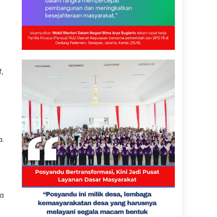
f,
a.
sa