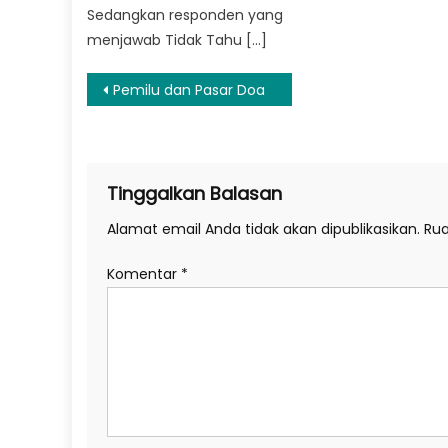
Sedangkan responden yang
menjawab Tidak Tahu […]
Navigasi
Pemilu dan Pasar Doa
pos
Tinggalkan Balasan
Alamat email Anda tidak akan dipublikasikan.
Rua
Komentar
*