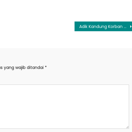
Adik Kandung Korban Penganiayaan Minta Pernyataan Bupati Lebak Dicabut
s yang wajib ditandai
*