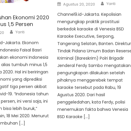
Author
Posted
Yanti
Agustus 20, 2020
on
Channel9.id-Jakarta. Kepolisian
uhan Ekonomi 2020
mengungkap praktik prostitusi
us 1,5 Persen
berkedok karaoke di Venesia BSD
Author
Yanti
020
Karaoke Executive, Serpong,
d-Jakarta. Ekonom
Tangerang Selatan, Banten. Direktu
Indonesia Faisal Basri
Tindak Pidana Umum Badan Resers
kan ekonomi Indonesia
Kriminal (Bareskrim) Polri Brigadir
i alias tumbuh minus 1,5
Jenderal Ferdy Sambo mengatakan
 2020. Hal ini beriringan
pengungkapan dilakukan setelah
nomi yang diprediksi
pihaknya menggerebek tempat
tif tiga persen akibat
karaoke tersebut pada Rabu, 19
id-19. “Indonesia tahun
Agustus 2020. Dari hasil
 persen, ini versi saja, ini
penggeledahan, kata Ferdy, polisi
 bisa lebih buruk,”
menemukan fakta bahwa Venesia
nin, 18 Mei 2020. Menurut
BSD Karaoke […]
tumbuhan […]