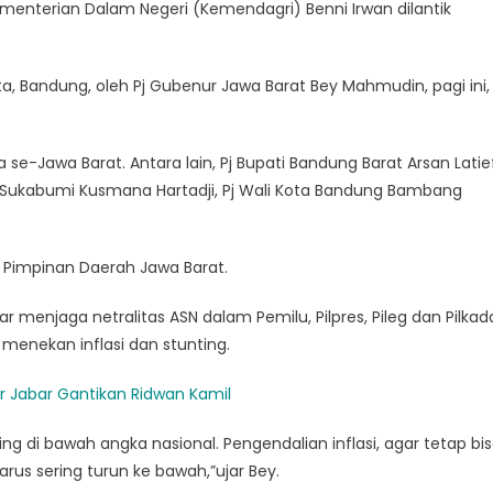
menterian Dalam Negeri (Kemendagri) Benni Irwan dilantik
ta, Bandung, oleh Pj Gubenur Jawa Barat Bey Mahmudin, pagi ini,
 se-Jawa Barat. Antara lain, Pj Bupati Bandung Barat Arsan Latie
ta Sukabumi Kusmana Hartadji, Pj Wali Kota Bandung Bambang
i Pimpinan Daerah Jawa Barat.
menjaga netralitas ASN dalam Pemilu, Pilpres, Pileg dan Pilkad
 menekan inflasi dan stunting.
r Jabar Gantikan Ridwan Kamil
ng di bawah angka nasional. Pengendalian inflasi, agar tetap bi
us sering turun ke bawah,”ujar Bey.