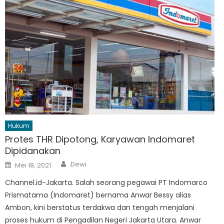
Hukum
Protes THR Dipotong, Karyawan Indomaret
Dipidanakan
Author
Posted
Dewi
Mei 18, 2021
on
Channel.id-Jakarta. Salah seorang pegawai PT Indomarco
Prismatama (Indomaret) bernama Anwar Bessy alias
Ambon, kini berstatus terdakwa dan tengah menjalani
proses hukum di Pengadilan Negeri Jakarta Utara. Anwar