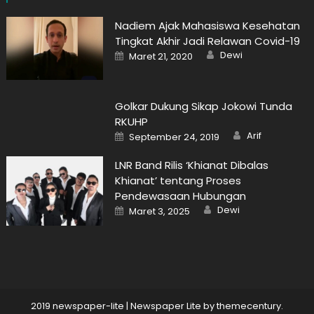
Nadiem Ajak Mahasiswa Kesehatan
Tingkat Akhir Jadi Relawan Covid-19
Author
Posted
Dewi
Maret 21, 2020
on
Golkar Dukung Sikap Jokowi Tunda
RKUHP
Author
Posted
Arif
September 24, 2019
on
LNR Band Rilis ‘Khianat Dibalas
Khianat’ tentang Proses
Pendewasaan Hubungan
Author
Posted
Dewi
Maret 3, 2025
on
2019 newspaper-lite
|
Newspaper Lite by
themecentury
.