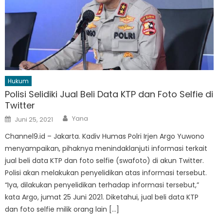
Hukum
Polisi Selidiki Jual Beli Data KTP dan Foto Selfie di
Twitter
Author
Posted
Yana
Juni 25, 2021
on
Channel9.id – Jakarta. Kadiv Humas Polri Irjen Argo Yuwono
menyampaikan, pihaknya menindaklanjuti informasi terkait
jual beli data KTP dan foto selfie (swafoto) di akun Twitter.
Polisi akan melakukan penyelidikan atas informasi tersebut.
“Iya, dilakukan penyelidikan terhadap informasi tersebut,”
kata Argo, jumat 25 Juni 2021. Diketahui, jual beli data KTP
dan foto selfie milik orang lain […]