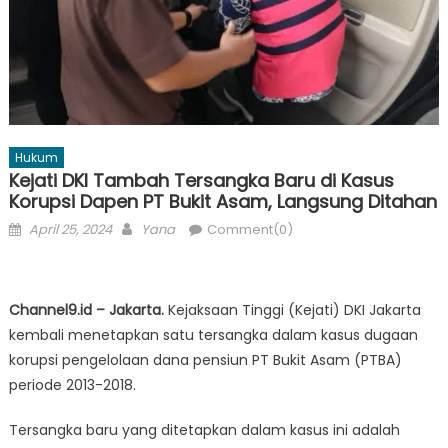
Hukum
Kejati DKI Tambah Tersangka Baru di Kasus
Korupsi Dapen PT Bukit Asam, Langsung Ditahan
Posted
Author
April 25, 2024
Yana
Comment(0)
on
Channel9.id – Jakarta.
Kejaksaan Tinggi (Kejati) DKI Jakarta
kembali menetapkan satu tersangka dalam kasus dugaan
korupsi pengelolaan dana pensiun PT Bukit Asam (PTBA)
periode 2013-2018.
Tersangka baru yang ditetapkan dalam kasus ini adalah