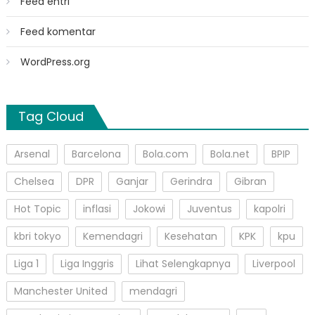
Feed entri
Feed komentar
WordPress.org
Tag Cloud
Arsenal
Barcelona
Bola.com
Bola.net
BPIP
Chelsea
DPR
Ganjar
Gerindra
Gibran
Hot Topic
inflasi
Jokowi
Juventus
kapolri
kbri tokyo
Kemendagri
Kesehatan
KPK
kpu
Liga 1
Liga Inggris
Lihat Selengkapnya
Liverpool
Manchester United
mendagri