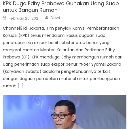
KPK Duga Edhy Prabowo Gunakan Uang Suap
untuk Bangun Rumah
Author
Posted
Dewi
Februari 25, 2021
on
Channel9.id-Jakarta. Tim penyidik Komisi Pemberantasan
Korupsi (KPK) terus mendalami kasus dugaan suap
penetapan izin ekspor benih lobster atau benur yang
menjerat mantan Menteri Kelautan dan Perikanan Edhy
Prabowo (EP). KPK menduga, Edhy membangun rumah dari
uang penerimaan suap ekspor benur. “Noer Syamsi Zakaria
(karyawan swasta) didalami pengetahuannya terkait
dengan dugaan pembelian material untuk pembangunan
rumah […]