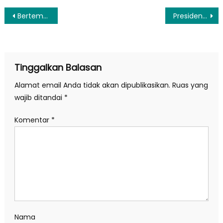
Navigasi
Bertemu Prabowo, Cak Imin Sebut PKB dan Gerindra Ingin Tetap Bekerja Sama
Presiden Terpilih Prabowo Datangi PKB: Kita Ingin Terus Bekerjasama
pos
Tinggalkan Balasan
Alamat email Anda tidak akan dipublikasikan.
Ruas yang
wajib ditandai
*
Komentar
*
Nama