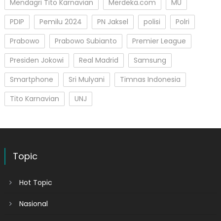
Mendagri Tito Karnavian
Merdeka.com
MU
PDIP
Pemilu 2024
PN Jaksel
polisi
Polri
Prabowo
Prabowo Subianto
Premier League
Presiden Jokowi
Real Madrid
Samsung
Smartphone
Sri Mulyani
Timnas Indonesia
Tito Karnavian
UNJ
Topic
Hot Topic
Nasional