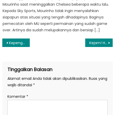
Mourinho saat meninggalkan Chelsea beberapa waktu lalu.
Kepada Sky Sports, Mourinho tidak ingin menyalahkan
siapapun atas situasi yang tengah dihadapinya. Baginya
pemecatan oleh MU seperti permainan yang sudah game
over. Artinya dia sudah melupakannya dan bersiap […]
Navigasi
Kepengurusan PBNU Masa Khidmat 2022-2027 Dirombak, Ini Susunan Pengurus yang Baru
Kejam! Harta Dikuras, Korban Diperkosa Lalu Dibunuh, Jasad Dibuang di Septic Tank
pos
Tinggalkan Balasan
Alamat email Anda tidak akan dipublikasikan.
Ruas yang
wajib ditandai
*
Komentar
*