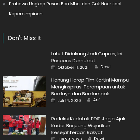
Prabowo Ungkap Pesan Ben Mboi dan Cak Noer soal
Kepemimpinan
Don't Miss it
Luhut Didukung Jadi Capres, Ini
Respons Demokrat
Author
Posted
Dewi
Oktober 11, 2021
on
Hanung Harap Film Kartini Mampu
Menginspirasi Perempuan untuk
Berdaya dan Berdampak
Author
Posted
Arif
Juli 14, 2026
on
Refleksi Kudatuli, PDIP Jogja Ajak
Kader Berjuang Wujudkan
Kesejahteraan Rakyat
Author
Posted
Dewi
Juli 28, 2020