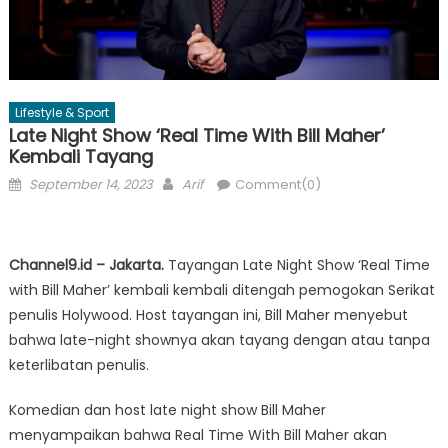
Lifestyle & Sport
Late Night Show ‘Real Time With Bill Maher’
Kembali Tayang
Posted
Author
September 14, 2023
Arif
Comment(0)
on
Channel9.id – Jakarta.
Tayangan Late Night Show ‘Real Time
with Bill Maher’ kembali kembali ditengah pemogokan Serikat
penulis Holywood. Host tayangan ini, Bill Maher menyebut
bahwa late-night shownya akan tayang dengan atau tanpa
keterlibatan penulis.
Komedian dan host late night show Bill Maher
menyampaikan bahwa Real Time With Bill Maher akan