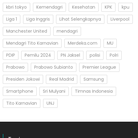
kbri tokyo
Kemendagri
Kesehatan
KPK
kpu
Liga 1
Liga Inggris
Lihat Selengkapnya
Liverpool
Manchester United
mendagri
Mendagri Tito Karnavian
Merdeka.com
MU
PDIP
Pemilu 2024
PN Jaksel
polisi
Polri
Prabowo
Prabowo Subianto
Premier League
Presiden Jokowi
Real Madrid
Samsung
Smartphone
Sri Mulyani
Timnas Indonesia
Tito Karnavian
UNJ