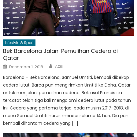
Lifestyle & Sport
Bek Barcelona Jalani Pemulihan Cedera di
Qatar
Author
Posted
Azis
Desember 1, 2018
on
Barcelona – Bek Barcelona, Samuel Umtiti, kembali dibekap
cedera lutut. Barca pun mengirimkan Umtiti ke Doha, Qatar
untuk menjalani pemulihan cedera. Bek asal Prancis itu
tercatat telah tiga kali mengalami cedera lutut pada tahun
ini. Cedera yang pertama terjadi pada musim 2017-2018, di
mana Samuel Umtiti harus menepi selama 14 hari. Dia pun
kembali dihantam cedera yang […]