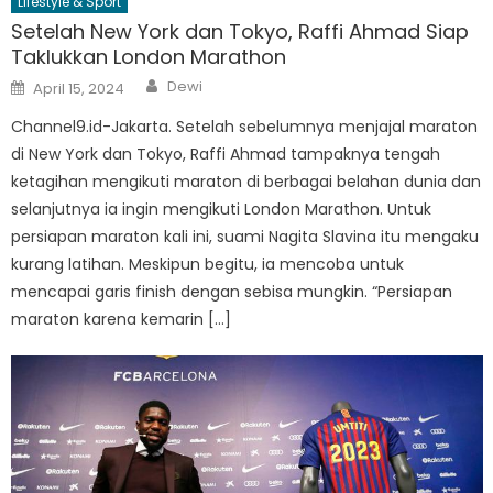
Lifestyle & Sport
Setelah New York dan Tokyo, Raffi Ahmad Siap
Taklukkan London Marathon
Author
Posted
Dewi
April 15, 2024
on
Channel9.id-Jakarta. Setelah sebelumnya menjajal maraton
di New York dan Tokyo, Raffi Ahmad tampaknya tengah
ketagihan mengikuti maraton di berbagai belahan dunia dan
selanjutnya ia ingin mengikuti London Marathon. Untuk
persiapan maraton kali ini, suami Nagita Slavina itu mengaku
kurang latihan. Meskipun begitu, ia mencoba untuk
mencapai garis finish dengan sebisa mungkin. “Persiapan
maraton karena kemarin […]