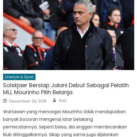
Lifestyle & Sport
Solskjaer Bersiap Jalani Debut Sebagai Pelatih
MU, Mourinho Pilih Belanja
Author
Posted
Azis
Desember 20, 2018
on
Wartawan yang mencegat Mourinho tidak mendapatkan
banyak bocoran mengenai latar belakang
pemecatannya. Seperti biasa, dia enggan membicarakan
klub ditinggalkannya. Sikap yang sama juga dijalankan