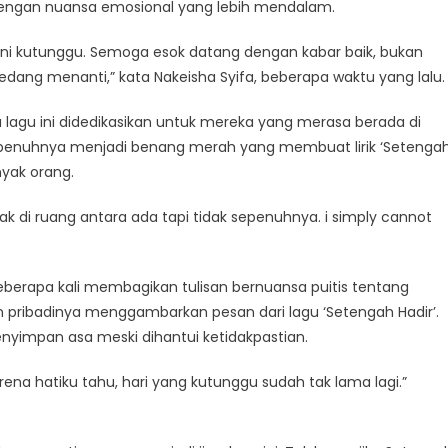
adir dengan nuansa emosional yang lebih mendalam.
ini kutunggu. Semoga esok datang dengan kabar baik, bukan
sedang menanti,” kata Nakeisha Syifa, beberapa waktu yang lalu.
lagu ini didedikasikan untuk mereka yang merasa berada di
epenuhnya menjadi benang merah yang membuat lirik ‘Setenga
yak orang.
ebak di ruang antara ada tapi tidak sepenuhnya. i simply cannot
beberapa kali membagikan tulisan bernuansa puitis tentang
pribadinya menggambarkan pesan dari lagu ‘Setengah Hadir’.
yimpan asa meski dihantui ketidakpastian.
rena hatiku tahu, hari yang kutunggu sudah tak lama lagi.”