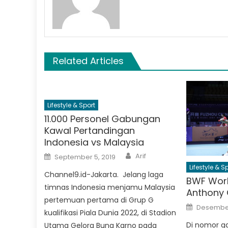
Related Articles
Lifestyle & Sport
11.000 Personel Gabungan
Kawal Pertandingan
Indonesia vs Malaysia
Author
Posted
Arif
September 5, 2019
on
Lifestyle & S
Channel9.id-Jakarta. Jelang laga
BWF World
timnas Indonesia menjamu Malaysia
Anthony 
pertemuan pertama di Grup G
Posted
Desember
on
kualifikasi Piala Dunia 2022, di Stadion
Di nomor ga
Utama Gelora Bung Karno pada