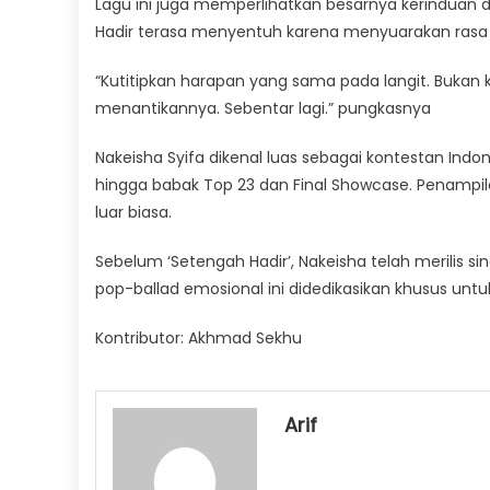
Lagu ini juga memperlihatkan besarnya kerinduan da
Hadir terasa menyentuh karena menyuarakan rasa s
“Kutitipkan harapan yang sama pada langit. Bukan
menantikannya. Sebentar lagi.” pungkasnya
Nakeisha Syifa dikenal luas sebagai kontestan Indon
hingga babak Top 23 dan Final Showcase. Penampi
luar biasa.
Sebelum ‘Setengah Hadir’, Nakeisha telah merilis s
pop-ballad emosional ini didedikasikan khusus un
Kontributor: Akhmad Sekhu
Arif