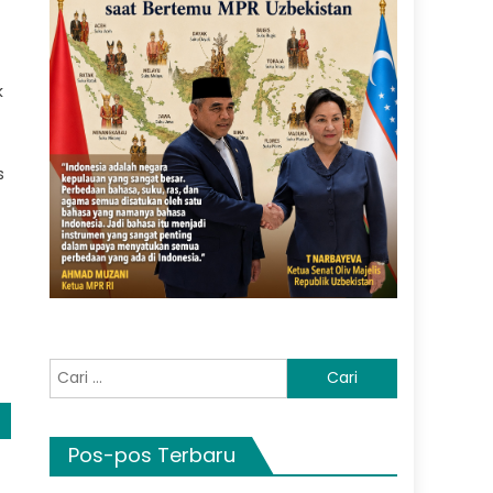
k
s
Cari
untuk:
Pos-pos Terbaru