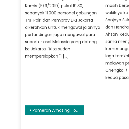
masih berp
Kamis (5/9/2019) pukul 19.30,
wakilnya ke 
sebanyak 11.000 personel gabungan
Sanjaya Suk
TNI-Polri dan Pemprov DKI Jakarta
dan Hendr
dikerahkan untuk mengawal jalannya
Ahsan. Ked
pertandingan juga mengawal para
sama meng
suporter asal Malaysia yang datang
kemenangan
ke Jakarta. “Kita sudah
laga terakh
mempersiapkan 11 […]
melawan pa
Chengkai / 
kedua pasa
Navigasi
Pameran Amazing Toy Show Jakarta 2026 Siap Digelar, Boyong 100 Kreator Art Toy Dunia
pos