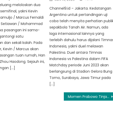
on
eluang meloloskan dua
Channel9.id – Jakarta. Kedatangan
semifinal, yakni Kevin
Argentina untuk pertandingan uji
amuljo / Marcus Fernaldi
coba telah menyita perhatian publi
a Setiawan / Mohammad
sepakbola Tanah Air. Namun, ada
ua pasangan ini sama-
laga internasional lainnya yang
antongi satu
terlebih dahulu harus dijalani Timna
 dan sekali kalah. Pada
Indonesia, yakni duel melawan
ir, Kevin / Marcus akan
Palestina. Duel antara Timnas
sangan tuan rumah, Han
Indonesia vs Palestina dalam FIFA
Zhou Haodong. Sejauh ini,
Matchday periode Juni 2023 akan
ngan […]
berlangsung di Stadion Gelora Bung
Tomo, Surabaya, Jawa Timur pada
[…]
Momen Prabowo Tinjau RSUD Krui Pesisir Barat, Sapa dan Doakan Kesembuhan Pasien