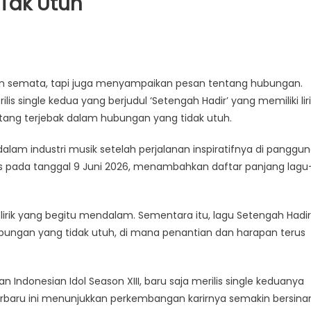
Tak Utuh
an semata, tapi juga menyampaikan pesan tentang hubungan.
s single kedua yang berjudul ‘Setengah Hadir’ yang memiliki liri
ng terjebak dalam hubungan yang tidak utuh.
dalam industri musik setelah perjalanan inspiratifnya di panggu
rilis pada tanggal 9 Juni 2026, menambahkan daftar panjang lagu
irik yang begitu mendalam. Sementara itu, lagu Setengah Hadir
ungan yang tidak utuh, di mana penantian dan harapan terus
n Indonesian Idol Season XIII, baru saja merilis single keduanya
 terbaru ini menunjukkan perkembangan karirnya semakin bersina