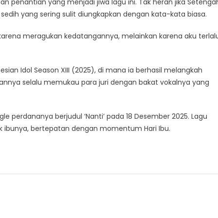
n penantian yang menjadi jiwa lagu ini. Tak heran jika Setenga
edih yang sering sulit diungkapkan dengan kata-kata biasa.
 karena meragukan kedatangannya, melainkan karena aku terlal
esian Idol Season XIII (2025), di mana ia berhasil melangkah
lannya selalu memukau para juri dengan bakat vokalnya yang
ingle perdananya berjudul ‘Nanti’ pada 18 Desember 2025. Lagu
tuk ibunya, bertepatan dengan momentum Hari Ibu.