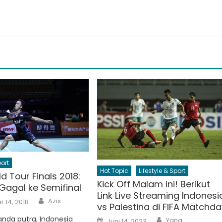
port
Hot Topic
Lifestyle & Sport
 Tour Finals 2018:
Kick Off Malam ini! Berikut
Gagal ke Semifinal
Link Live Streaming Indonesi
Author
Azis
 14, 2018
vs Palestina di FIFA Matchd
Author
nda putra, Indonesia
Posted
Yana
Juni 14, 2023