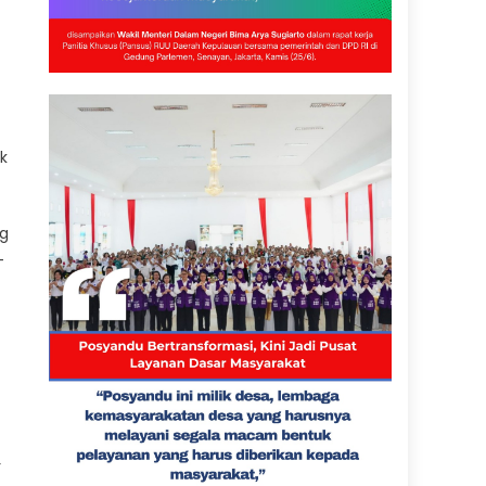
k
ng
-
r