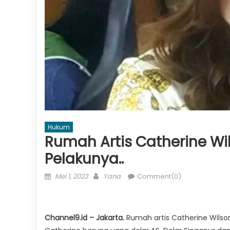
Hukum
Rumah Artis Catherine Wi
Pelakunya..
Posted
Author
Mei 1, 2023
Yana
Comment(0)
on
Channel9.id – Jakarta.
Rumah artis Catherine Wilso