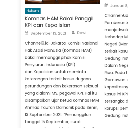
Posted
Januari 8
on
Hukum
Channel9.id
Komnas HAM Bakal Panggil
Pemberanta
KPI dan Kepolisian
menjadwalk
Author
Posted
Dewi
September 13, 2021
on
terhadap M
Channel9.id-Jakarta. Komisi Nasional
Negeri (Me
Hak Asasi Manusia (Komnas HAM)
terkait ka
bakal memanggil pihak Komisi
Gedung Ins
Penyiaran Indonesia (KPI)
Dalam Negeri
dan Kepolisian untuk meminta
Riau. Pada h
keterangan terkait kasus dugaan
Gamawan di
perundungan dan kekerasan seksual
kapasitasny
yang dialami MS, pegawai KPI. Hal itu
kasus ini K
disampaikan ujar Ketua Komnas HAM
tersangka 
Ahmad Taufan Damanik pada Senin,
korupsi pe
13 September 2021. “Pemanggilan
Gedung Inst
tanggal 15 September, surat