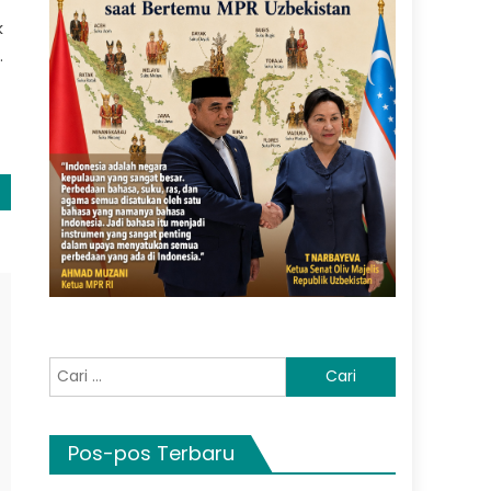
k
.
Cari
untuk:
Pos-pos Terbaru