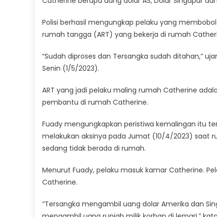
Catherine berupa uang dolar AS, Dolar Singapur dan 
Polisi berhasil mengungkap pelaku yang membobol r
rumah tangga (ART) yang bekerja di rumah Cather
“Sudah diproses dan Tersangka sudah ditahan,” uj
Senin (1/5/2023).
ART yang jadi pelaku maling rumah Catherine adalah 
pembantu di rumah Catherine.
Fuady mengungkapkan peristiwa kemalingan itu terja
melakukan aksinya pada Jumat (10/4/2023) saat ru
sedang tidak berada di rumah.
Menurut Fuady, pelaku masuk kamar Catherine. Pe
Catherine.
“Tersangka mengambil uang dolar Amerika dan Sing
mengambil uang rupiah milik korban di lemari,” kat