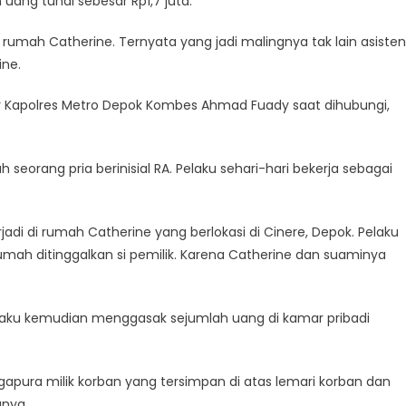
uang tunai sebesar Rp1,7 juta.
umah Catherine. Ternyata yang jadi malingnya tak lain asisten
ine.
ar Kapolres Metro Depok Kombes Ahmad Fuady saat dihubungi,
seorang pria berinisial RA. Pelaku sehari-hari bekerja sebagai
di di rumah Catherine yang berlokasi di Cinere, Depok. Pelaku
mah ditinggalkan si pemilik. Karena Catherine dan suaminya
laku kemudian menggasak sejumlah uang di kamar pribadi
apura milik korban yang tersimpan di atas lemari korban dan
anya.