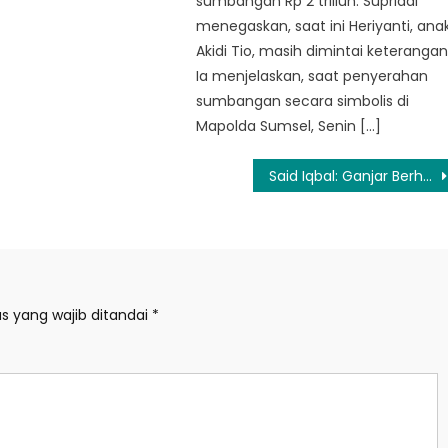
sumbangan Rp 2 triliun. Supriadi
menegaskan, saat ini Heriyanti, ana
Akidi Tio, masih dimintai keterangan
Ia menjelaskan, saat penyerahan
sumbangan secara simbolis di
Mapolda Sumsel, Senin […]
Said Iqbal: Ganjar Berhalangan Hadir, Anies Tak Ada Respons Diundang di May Day
s yang wajib ditandai
*