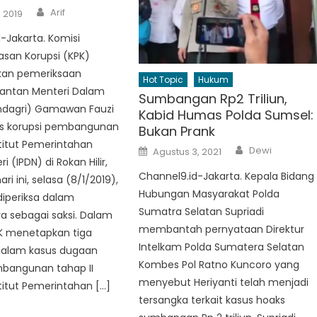
Author
Arif
, 2019
-Jakarta. Komisi
san Korupsi (KPK)
an pemeriksaan
Hot Topic
Hukum
antan Menteri Dalam
Sumbangan Rp2 Triliun,
ndagri) Gamawan Fauzi
Kabid Humas Polda Sumsel:
sus korupsi pembangunan
Bukan Prank
titut Pemerintahan
Author
Posted
Dewi
Agustus 3, 2021
on
 (IPDN) di Rokan Hilir,
Channel9.id-Jakarta. Kepala Bidang
ari ini, selasa (8/1/2019),
Hubungan Masyarakat Polda
periksa dalam
Sumatra Selatan Supriadi
a sebagai saksi. Dalam
membantah pernyataan Direktur
PK menetapkan tiga
Intelkam Polda Sumatera Selatan
dalam kasus dugaan
Kombes Pol Ratno Kuncoro yang
mbangunan tahap II
menyebut Heriyanti telah menjadi
itut Pemerintahan […]
tersangka terkait kasus hoaks