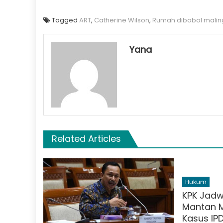
Tagged
ART
,
Catherine Wilson
,
Rumah dibobol malin
Yana
Related Articles
Hukum
KPK Jadw
Mantan 
Kasus IP