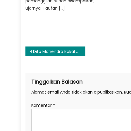
pemanggilan sudah disampaikan,”
ujarnya. Taufan […]
Navigasi
Dito Mahendra Bakal Dipanggil Bareskrim Besok, Masuk DPO Jika Mangkir Kembali
pos
Tinggalkan Balasan
Alamat email Anda tidak akan dipublikasikan.
Rua
Komentar
*