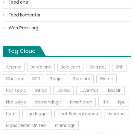
Feed entri
Feed komentar
WordPress.org
Tag Cloud
Arsenal
Barcelona
Bola.com
Bola.net
BPIP
Chelsea
DPR
Ganjar
Gerindra
Gibran
Hot Topic
inflasi
Jokowi
Juventus
kapolri
kbri tokyo
Kemendagri
Kesehatan
KPK
kpu
Liga 1
Liga Inggris
Lihat Selengkapnya
Liverpool
Manchester United
mendagri