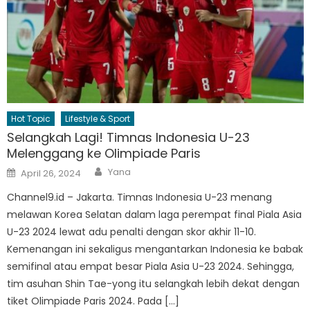
Hot Topic
Lifestyle & Sport
Selangkah Lagi! Timnas Indonesia U-23
Melenggang ke Olimpiade Paris
Author
Posted
Yana
April 26, 2024
on
Channel9.id – Jakarta. Timnas Indonesia U-23 menang
melawan Korea Selatan dalam laga perempat final Piala Asia
U-23 2024 lewat adu penalti dengan skor akhir 11-10.
Kemenangan ini sekaligus mengantarkan Indonesia ke babak
semifinal atau empat besar Piala Asia U-23 2024. Sehingga,
tim asuhan Shin Tae-yong itu selangkah lebih dekat dengan
tiket Olimpiade Paris 2024. Pada […]