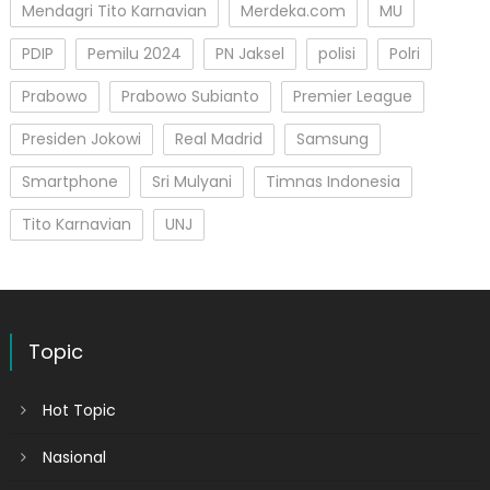
Mendagri Tito Karnavian
Merdeka.com
MU
PDIP
Pemilu 2024
PN Jaksel
polisi
Polri
Prabowo
Prabowo Subianto
Premier League
Presiden Jokowi
Real Madrid
Samsung
Smartphone
Sri Mulyani
Timnas Indonesia
Tito Karnavian
UNJ
Topic
Hot Topic
Nasional