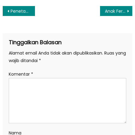
Navigasi
Penetapan Tersangka Kabasarnas Henri, KPK Pastikan Sudah Bersinergi dengan Mabes TNI
Anak Ferdy Sambo Lolos Seleksi Akpol, Begini Tanggapan Polri
pos
Tinggalkan Balasan
Alamat email Anda tidak akan dipublikasikan.
Ruas yang
wajib ditandai
*
Komentar
*
Nama