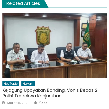
Related Articles
Hot Topic
Hukum
Kejagung Upayakan Banding, Vonis Bebas 2
Polisi Terdakwa Kanjuruhan
Author
Posted
Yana
Maret 18, 2023
on