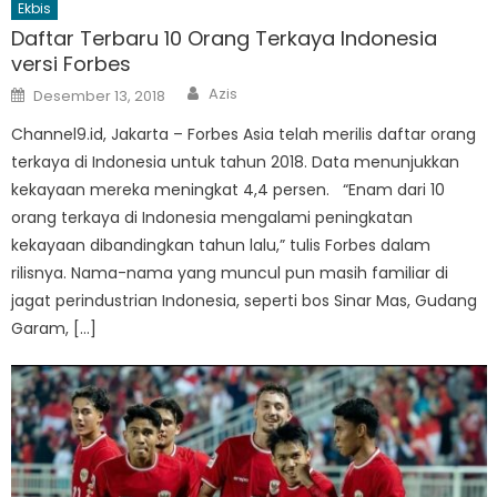
Ekbis
Daftar Terbaru 10 Orang Terkaya Indonesia
versi Forbes
Author
Posted
Azis
Desember 13, 2018
on
Channel9.id, Jakarta – Forbes Asia telah merilis daftar orang
terkaya di Indonesia untuk tahun 2018. Data menunjukkan
kekayaan mereka meningkat 4,4 persen. “Enam dari 10
orang terkaya di Indonesia mengalami peningkatan
kekayaan dibandingkan tahun lalu,” tulis Forbes dalam
rilisnya. Nama-nama yang muncul pun masih familiar di
jagat perindustrian Indonesia, seperti bos Sinar Mas, Gudang
Garam, […]