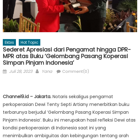
Ekbis
Hot Topic
Sederet Apresiasi dari Pengamat hingga DPR-
MPR atas Buku ‘Gelombang Pasang Koperasi
Simpan Pinjam Indonesia’
Posted
Author
Juli 28, 2023
Yana
Comment(0)
on
Channel9.id – Jakarta.
Notaris sekaligus pengamat
perkoperasian Dewi Tenty Septi Artiany menerbitkan buku
terbarunya berjudul ‘Gelombang Pasang Koperasi Simpan
Pinjam Indonesia’. Buku ini merupakan hasil refleksi Dewi atas
kondisi perkoperasian di Indonesia saat ini yang
menimbulkan ambiguitas dan kebingungan tentang arah