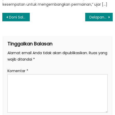
kesempatan untuk mengembangkan permainan,” ujar […]
Navigasi
Doni Salmanan Dilaporkan ke Bareskrim Polri Terkait Binomo
Delapan Warga Sipil Meninggal Ditembaki OTK di Distrik Beoga
pos
Tinggalkan Balasan
Alamat email Anda tidak akan dipublikasikan.
Ruas yang
wajib ditandai
*
Komentar
*