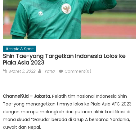
Lifestyle & Sport
Shin Tae-yong Targetkan Indonesia Lolos ke
Piala Asia 2023
Posted
Author
Maret 3, 2022
Yana
Comment(0)
on
Channel9.id – Jakarta.
Pelatih tim nasional Indonesia Shin
Tae-yong menargetkan timnya lolos ke Piala Asia AFC 2023
dengan mampu melangkah dari putaran akhir kualifikasi di
mana skuad “Garuda” berada di Grup A bersama Yordania,
Kuwait dan Nepal.