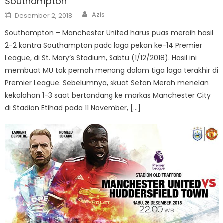
Southampton
Author
Posted
Azis
Desember 2, 2018
on
Southampton – Manchester United harus puas meraih hasil
2-2 kontra Southampton pada laga pekan ke-14 Premier
League, di St. Mary’s Stadium, Sabtu (1/12/2018). Hasil ini
membuat MU tak pernah menang dalam tiga laga terakhir di
Premier League. Sebelumnya, skuat Setan Merah menelan
kekalahan 1-3 saat bertandang ke markas Manchester City
di Stadion Etihad pada 11 November, […]