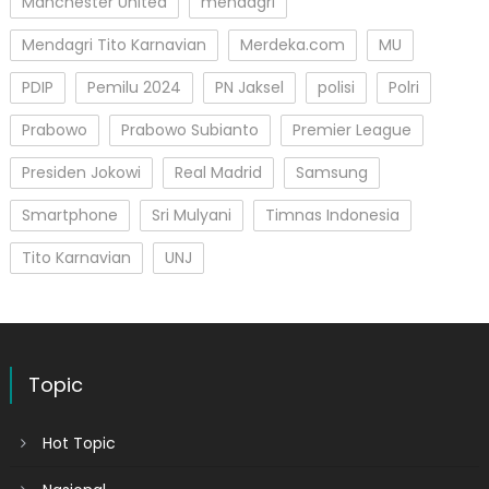
Manchester United
mendagri
Mendagri Tito Karnavian
Merdeka.com
MU
PDIP
Pemilu 2024
PN Jaksel
polisi
Polri
Prabowo
Prabowo Subianto
Premier League
Presiden Jokowi
Real Madrid
Samsung
Smartphone
Sri Mulyani
Timnas Indonesia
Tito Karnavian
UNJ
Topic
Hot Topic