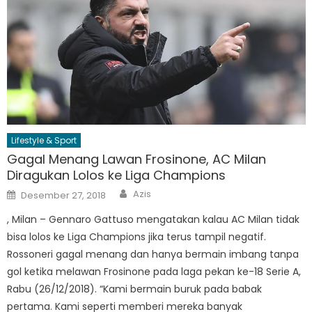
Lifestyle & Sport
Gagal Menang Lawan Frosinone, AC Milan
Diragukan Lolos ke Liga Champions
Author
Posted
Azis
Desember 27, 2018
on
, Milan – Gennaro Gattuso mengatakan kalau AC Milan tidak
bisa lolos ke Liga Champions jika terus tampil negatif.
Rossoneri gagal menang dan hanya bermain imbang tanpa
gol ketika melawan Frosinone pada laga pekan ke-18 Serie A,
Rabu (26/12/2018). “Kami bermain buruk pada babak
pertama. Kami seperti memberi mereka banyak