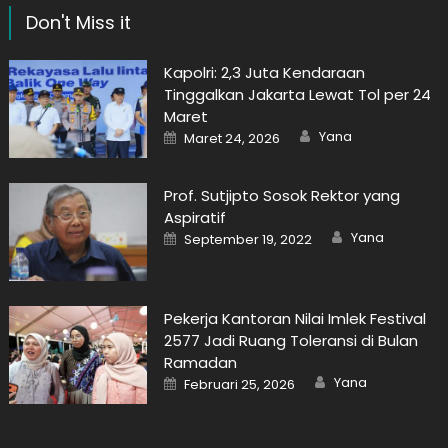
Don't Miss it
Kapolri: 2,3 Juta Kendaraan
Tinggalkan Jakarta Lewat Tol per 24
Maret
Author
Posted
Yana
Maret 24, 2026
on
Prof. Sutjipto Sosok Rektor yang
Aspiratif
Author
Posted
Yana
September 19, 2022
on
Pekerja Kantoran Nilai Imlek Festival
2577 Jadi Ruang Toleransi di Bulan
Ramadan
Author
Posted
Yana
Februari 25, 2026
on