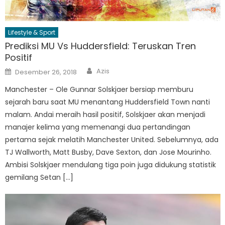
Lifestyle & Sport
Prediksi MU Vs Huddersfield: Teruskan Tren
Positif
Author
Posted
Azis
Desember 26, 2018
on
Manchester – Ole Gunnar Solskjaer bersiap memburu
sejarah baru saat MU menantang Huddersfield Town nanti
malam. Andai meraih hasil positif, Solskjaer akan menjadi
manajer kelima yang memenangi dua pertandingan
pertama sejak melatih Manchester United. Sebelumnya, ada
TJ Wallworth, Matt Busby, Dave Sexton, dan Jose Mourinho.
Ambisi Solskjaer mendulang tiga poin juga didukung statistik
gemilang Setan […]