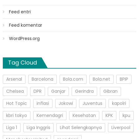
Feed entri
Feed komentar
WordPress.org
Tag Cloud
Arsenal
Barcelona
Bola.com
Bola.net
BPIP
Chelsea
DPR
Ganjar
Gerindra
Gibran
Hot Topic
inflasi
Jokowi
Juventus
kapolri
kbri tokyo
Kemendagri
Kesehatan
KPK
kpu
Liga 1
Liga Inggris
Lihat Selengkapnya
Liverpool