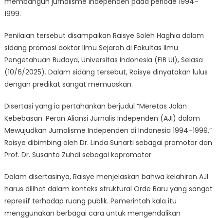
membangun jurnalisme independen pada periode 1994–
1999.
Penilaian tersebut disampaikan Raisye Soleh Haghia dalam
sidang promosi doktor Ilmu Sejarah di Fakultas Ilmu
Pengetahuan Budaya, Universitas Indonesia (FIB UI), Selasa
(10/6/2025). Dalam sidang tersebut, Raisye dinyatakan lulus
dengan predikat sangat memuaskan.
Disertasi yang ia pertahankan berjudul “Meretas Jalan
Kebebasan: Peran Aliansi Jurnalis Independen (AJI) dalam
Mewujudkan Jurnalisme Independen di Indonesia 1994–1999.”
Raisye dibimbing oleh Dr. Linda Sunarti sebagai promotor dan
Prof. Dr. Susanto Zuhdi sebagai kopromotor.
Dalam disertasinya, Raisye menjelaskan bahwa kelahiran AJI
harus dilihat dalam konteks struktural Orde Baru yang sangat
represif terhadap ruang publik. Pemerintah kala itu
menggunakan berbagai cara untuk mengendalikan