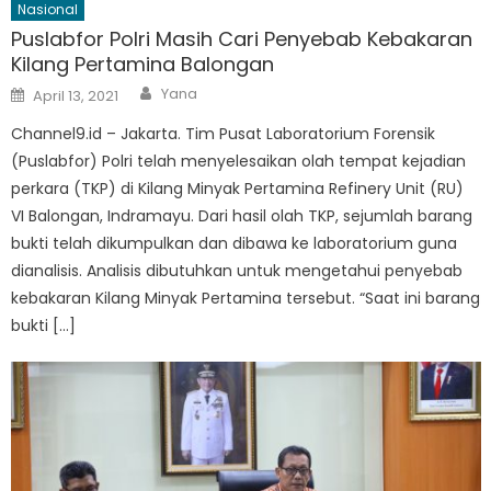
Nasional
Puslabfor Polri Masih Cari Penyebab Kebakaran
Kilang Pertamina Balongan
Author
Posted
Yana
April 13, 2021
on
Channel9.id – Jakarta. Tim Pusat Laboratorium Forensik
(Puslabfor) Polri telah menyelesaikan olah tempat kejadian
perkara (TKP) di Kilang Minyak Pertamina Refinery Unit (RU)
VI Balongan, Indramayu. Dari hasil olah TKP, sejumlah barang
bukti telah dikumpulkan dan dibawa ke laboratorium guna
dianalisis. Analisis dibutuhkan untuk mengetahui penyebab
kebakaran Kilang Minyak Pertamina tersebut. “Saat ini barang
bukti […]