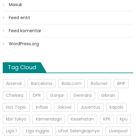
Masuk
Feed entri
Feed komentar
WordPress.org
Tag Cloud
Arsenal
Barcelona
Bola.com
Bola.net
BPIP
Chelsea
DPR
Ganjar
Gerindra
Gibran
Hot Topic
inflasi
Jokowi
Juventus
kapolri
kbri tokyo
Kemendagri
Kesehatan
KPK
kpu
Liga 1
Liga Inggris
Lihat Selengkapnya
Liverpool