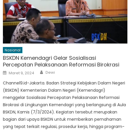
Nasional
BSKDN Kemendagri Gelar Sosialisasi
Percepatan Pelaksanaan Reformasi Birokrasi
Author
Posted
Dewi
Maret 9, 2024
on
Channel9.id-Jakarta. Badan Strategi Kebijakan Dalam Negeri
(BSKDN) Kementerian Dalam Negeri (Kemendagri)
menggelar Sosialisasi Percepatan Pelaksanaan Reformasi
Birokrasi di Lingkungan Kemendagri yang berlangsung di Aula
BSKDN, Kamis (7/3/2024). Kegiatan tersebut merupakan
bagian dari upaya BSKDN untuk memberikan pemahaman
yang tepat terkait regulasi, prosedur kerja, hingga program-