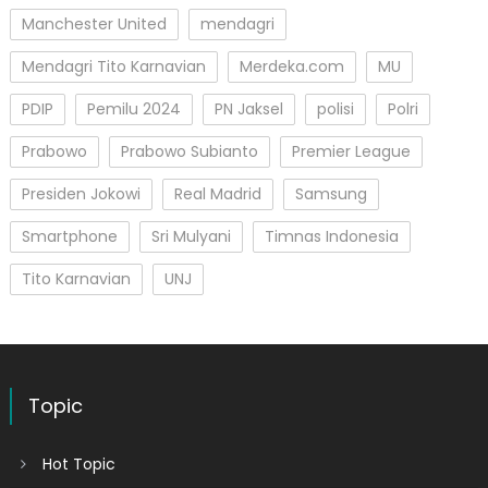
Manchester United
mendagri
Mendagri Tito Karnavian
Merdeka.com
MU
PDIP
Pemilu 2024
PN Jaksel
polisi
Polri
Prabowo
Prabowo Subianto
Premier League
Presiden Jokowi
Real Madrid
Samsung
Smartphone
Sri Mulyani
Timnas Indonesia
Tito Karnavian
UNJ
Topic
Hot Topic