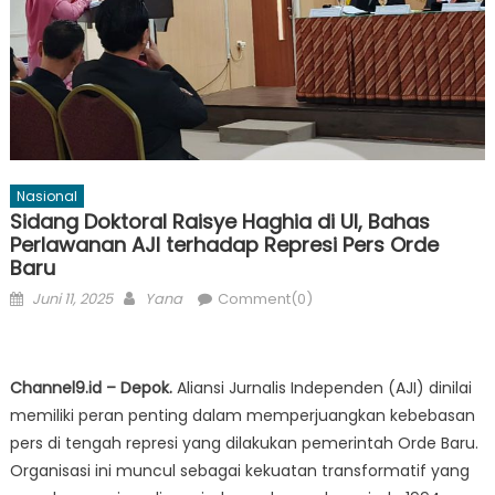
Nasional
Sidang Doktoral Raisye Haghia di UI, Bahas
Perlawanan AJI terhadap Represi Pers Orde
Baru
Posted
Author
Juni 11, 2025
Yana
Comment(0)
on
Channel9.id – Depok.
Aliansi Jurnalis Independen (AJI) dinilai
memiliki peran penting dalam memperjuangkan kebebasan
pers di tengah represi yang dilakukan pemerintah Orde Baru.
Organisasi ini muncul sebagai kekuatan transformatif yang