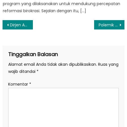
program yang dilaksanakan untuk mendukung percepatan
reformasi birokrasi. Sejalan dengan itu, […]
Navigasi
Dirjen Adwil Kemendagri Jelaskan Polemik 4 Pulau
Polemik Status 4 Pulau Aceh-Sumut, Kemendagri Siapkan Langkah Strategis
pos
Tinggalkan Balasan
Alamat email Anda tidak akan dipublikasikan.
Ruas yang
wajib ditandai
*
Komentar
*