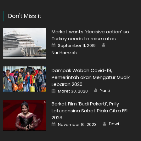
Don't Miss it
Market wants ‘decisive action’ so
Turkey needs to raise rates
Author
Posted
September 11, 2019
on
Nur Hamzah
Dampak Wabah Covid-19,
Pemerintah akan Mengatur Mudik
Lebaran 2020
Author
Posted
Yanti
Maret 30, 2020
on
Berkat Film ‘Budi Pekerti’, Prilly
Latuconsina Sabet Piala Citra FFI
2023
Author
Posted
Dewi
November 16, 2023
on