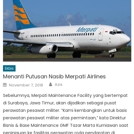
Ekbis
Menanti Putusan Nasib Merpati Airlines
Author
Posted
Azis
November 7, 2018
on
Sebelumnya, Merpati Maintenance Facility yang bertempat
di Surabaya, Jawa Timur, akan dijadikan sebagai pusat
perawatan pesawat militer. “Kami kembangkan untuk basis
perawatan pesawat militer atas permintaan,” kata Direktur
Bisnis & Base Maintenance GMF Tazar Marta Kurniawan saat
peninjauan ke fasilitas perawatan roda pendaratan di