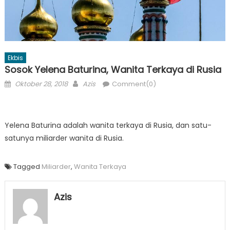
Ekbis
Sosok Yelena Baturina, Wanita Terkaya di Rusia
Posted
Author
Oktober 28, 2018
Azis
Comment(0)
on
Yelena Baturina adalah wanita terkaya di Rusia, dan satu-
satunya miliarder wanita di Rusia.
Tagged
Miliarder
,
Wanita Terkaya
Azis