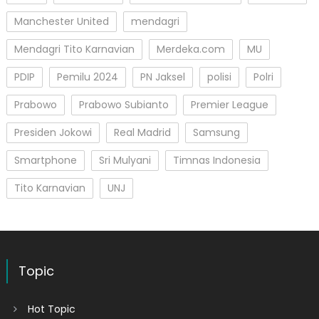
Manchester United
mendagri
Mendagri Tito Karnavian
Merdeka.com
MU
PDIP
Pemilu 2024
PN Jaksel
polisi
Polri
Prabowo
Prabowo Subianto
Premier League
Presiden Jokowi
Real Madrid
Samsung
Smartphone
Sri Mulyani
Timnas Indonesia
Tito Karnavian
UNJ
Topic
Hot Topic