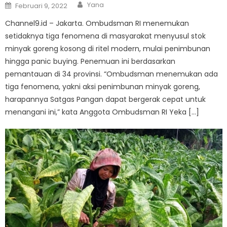
Author
Posted
Yana
Februari 9, 2022
on
Channel9.id – Jakarta. Ombudsman RI menemukan
setidaknya tiga fenomena di masyarakat menyusul stok
minyak goreng kosong di ritel modern, mulai penimbunan
hingga panic buying. Penemuan ini berdasarkan
pemantauan di 34 provinsi. “Ombudsman menemukan ada
tiga fenomena, yakni aksi penimbunan minyak goreng,
harapannya Satgas Pangan dapat bergerak cepat untuk
menangani ini,” kata Anggota Ombudsman RI Yeka […]