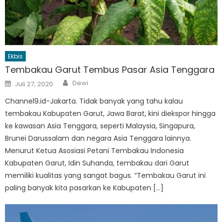
Ekbis
Tembakau Garut Tembus Pasar Asia Tenggara
Author
Posted
Dewi
Juli 27, 2020
on
Channel9.id-Jakarta. Tidak banyak yang tahu kalau
tembakau Kabupaten Garut, Jawa Barat, kini diekspor hingga
ke kawasan Asia Tenggara, seperti Malaysia, Singapura,
Brunei Darussalam dan negara Asia Tenggara lainnya.
Menurut Ketua Asosiasi Petani Tembakau Indonesia
Kabupaten Garut, Idin Suhanda, tembakau dari Garut
memiliki kualitas yang sangat bagus. “Tembakau Garut ini
paling banyak kita pasarkan ke Kabupaten […]