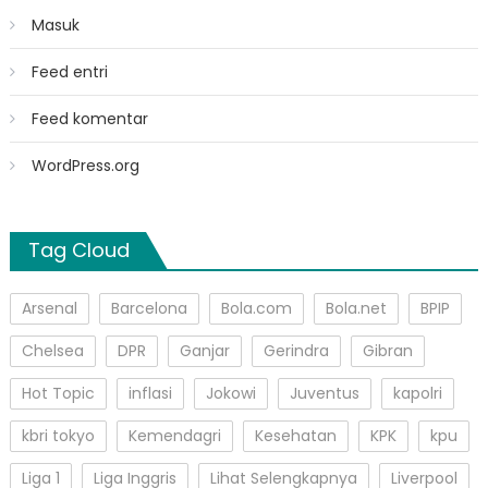
Masuk
Feed entri
Feed komentar
WordPress.org
Tag Cloud
Arsenal
Barcelona
Bola.com
Bola.net
BPIP
Chelsea
DPR
Ganjar
Gerindra
Gibran
Hot Topic
inflasi
Jokowi
Juventus
kapolri
kbri tokyo
Kemendagri
Kesehatan
KPK
kpu
Liga 1
Liga Inggris
Lihat Selengkapnya
Liverpool