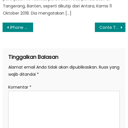
Tangerang, Banten, seperti dikutip dari Antara, Kamis 11
Oktober 2018. Dia mengatakan […]
Navigasi
iPhone XR Sepi Peminat – Tekno Liputan6.com
Conte Tak Ada Pembicaraan dengan Real Madrid, tapi…
pos
Tinggalkan Balasan
Alamat email Anda tidak akan dipublikasikan.
Ruas yang
wajib ditandai
*
Komentar
*