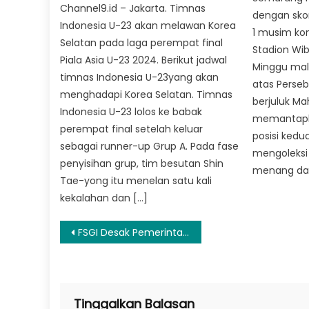
Channel9.id – Jakarta. Timnas
dengan skor
Indonesia U-23 akan melawan Korea
1 musim kom
Selatan pada laga perempat final
Stadion Wib
Piala Asia U-23 2024. Berikut jadwal
Minggu ma
timnas Indonesia U-23yang akan
atas Perse
menghadapi Korea Selatan. Timnas
berjuluk Ma
Indonesia U-23 lolos ke babak
memantapk
perempat final setelah keluar
posisi kedua
sebagai runner-up Grup A. Pada fase
mengoleksi 1
penyisihan grup, tim besutan Shin
menang dan t
Tae-yong itu menelan satu kali
kekalahan dan […]
Navigasi
FSGI Desak Pemerintah Pastikan Nasib Guru Honorer di Sekolah Negeri
pos
Tinggalkan Balasan