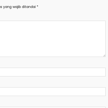
s yang wajib ditandai
*