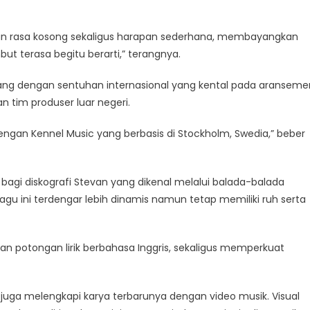
kan rasa kosong sekaligus harapan sederhana, membayangkan
t terasa begitu berarti,” terangnya.
atang dengan sentuhan internasional yang kental pada aranseme
n tim produser luar negeri.
ngan Kennel Music yang berbasis di Stockholm, Swedia,” beber
bagi diskografi Stevan yang dikenal melalui balada-balada
 ini terdengar lebih dinamis namun tetap memiliki ruh serta
an potongan lirik berbahasa Inggris, sekaligus memperkuat
 juga melengkapi karya terbarunya dengan video musik. Visual