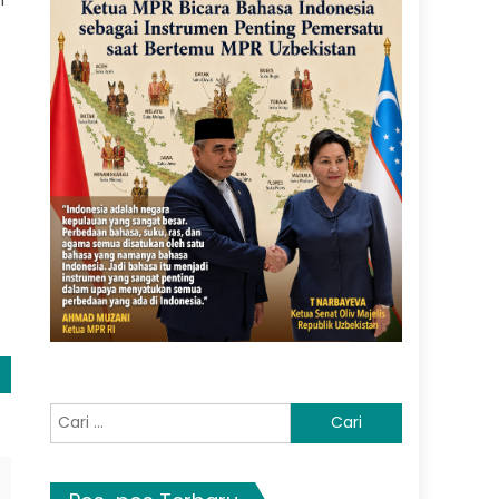
Cari
untuk: