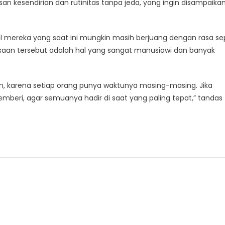
n kesendirian dan rutinitas tanpa jeda, yang ingin disampaika
ul mereka yang saat ini mungkin masih berjuang dengan rasa se
saan tersebut adalah hal yang sangat manusiawi dan banyak
gan, karena setiap orang punya waktunya masing-masing. Jika
eri, agar semuanya hadir di saat yang paling tepat,” tandas