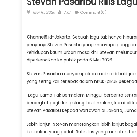
Stevan Pasaribu Rilis La
Posted
Author
Mei 10, 2026
Arif
Comment(0)
on
Channel9.id-Jakarta.
Sebuah lagu tak hanya hibur
penyanyi Stevan Pasaribu yang menyapa penggemar
kehidupan kaum urban masa kini. Stevan meluncur
diperkenalkan ke publik pada 6 Mei 2026.
Stevan Pasaribu menyampaikan makna di balik jud
yang sering kali terjebak dalam hiruk-pikuk pekerja
“Lagu ‘Lama Tak Bermalam Minggu’ bercerita tenta
berangkat pagi dan pulang larut malam, kembali k
Stevan Pasaribu kepada wartawan di Jakarta, Juma
Lebih lanjut, Stevan menerangkan lebih lanjut ba
kesibukan yang padat. Rutinitas yang monoton t