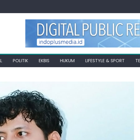
L
POLITIK
EKBIS
HUKUM
LIFESTYLE & SPORT
T