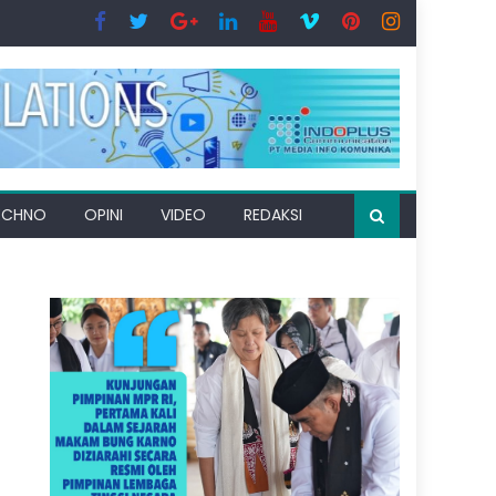
ECHNO
OPINI
VIDEO
REDAKSI