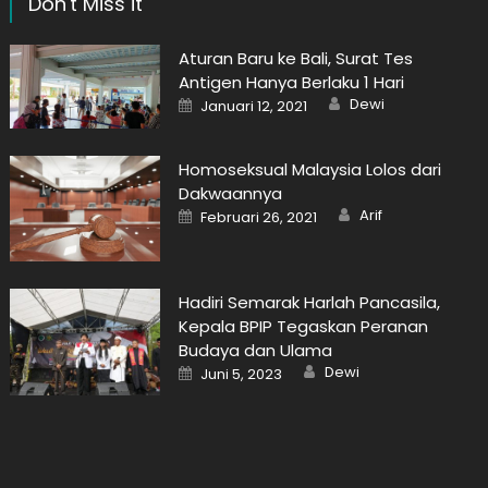
Don't Miss it
Aturan Baru ke Bali, Surat Tes
Antigen Hanya Berlaku 1 Hari
Author
Posted
Dewi
Januari 12, 2021
on
Homoseksual Malaysia Lolos dari
Dakwaannya
Author
Posted
Arif
Februari 26, 2021
on
Hadiri Semarak Harlah Pancasila,
Kepala BPIP Tegaskan Peranan
Budaya dan Ulama
Author
Posted
Dewi
Juni 5, 2023
on