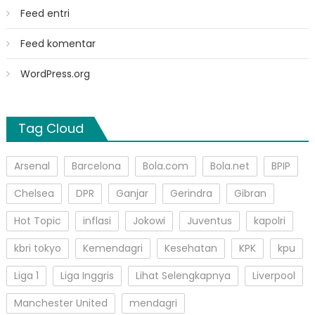
Feed entri
Feed komentar
WordPress.org
Tag Cloud
Arsenal
Barcelona
Bola.com
Bola.net
BPIP
Chelsea
DPR
Ganjar
Gerindra
Gibran
Hot Topic
inflasi
Jokowi
Juventus
kapolri
kbri tokyo
Kemendagri
Kesehatan
KPK
kpu
Liga 1
Liga Inggris
Lihat Selengkapnya
Liverpool
Manchester United
mendagri