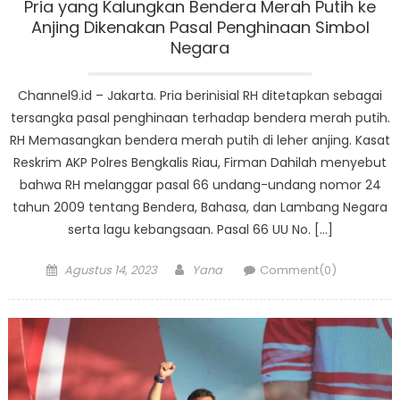
Pria yang Kalungkan Bendera Merah Putih ke
Anjing Dikenakan Pasal Penghinaan Simbol
Negara
Channel9.id – Jakarta. Pria berinisial RH ditetapkan sebagai
tersangka pasal penghinaan terhadap bendera merah putih.
RH Memasangkan bendera merah putih di leher anjing. Kasat
Reskrim AKP Polres Bengkalis Riau, Firman Dahilah menyebut
bahwa RH melanggar pasal 66 undang-undang nomor 24
tahun 2009 tentang Bendera, Bahasa, dan Lambang Negara
serta lagu kebangsaan. Pasal 66 UU No. […]
Posted
Author
Agustus 14, 2023
Yana
Comment(0)
on