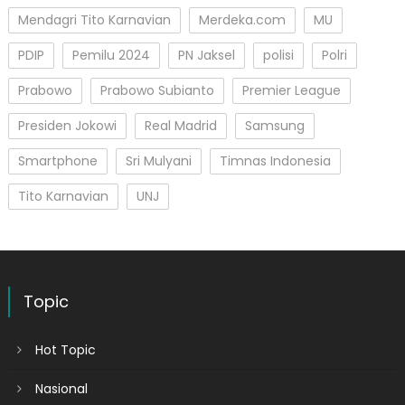
Mendagri Tito Karnavian
Merdeka.com
MU
PDIP
Pemilu 2024
PN Jaksel
polisi
Polri
Prabowo
Prabowo Subianto
Premier League
Presiden Jokowi
Real Madrid
Samsung
Smartphone
Sri Mulyani
Timnas Indonesia
Tito Karnavian
UNJ
Topic
Hot Topic
Nasional