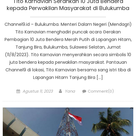
Tito Karnavian Serahkan 10 Juta Bendera
kepada Perwakilan Masyarakat di Bulukumba
Channel9.id – Bulukumba. Menteri Dalam Negeri (Mendagri)
Tito Karnavian menghadiri puncak acara Gerakan
Pembagian 10 Juta Bendera Merah Putih di Lapangan Hitam,
Tanjung Bira, Bulukumba, Sulawesi Selatan, Jumat
(11/8/2023). Tito Karnavian menyerahkan secara simbolis 10
juta bendera kepada perwakilan masyarakat. Pantauan
Channel9 di lokasi, Tito Karnavian bersama sang istri tiba di
Lapangan Hitam Tanjung Bira […]
Posted
Author
Agustus 11, 2023
Yana
Comment(0)
on