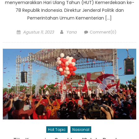
menyemarakkan Hari Ulang Tahun (HUT) Kemerdekaan ke-
78 Republik Indonesia. Direktur Jenderal Politik dan
Pemerintahan Umum Kementerian […]
Posted
Author
Agustus 11, 2023
Yana
Comment(0)
on
Hot Topic
Nasional