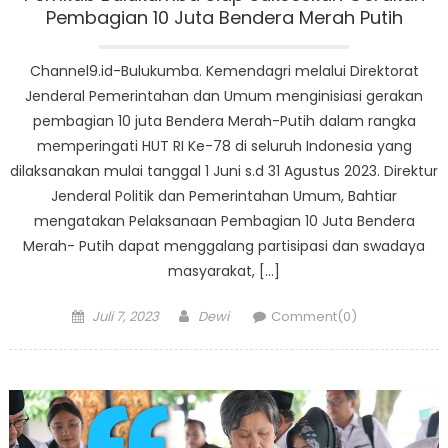
Pembagian 10 Juta Bendera Merah Putih
Channel9.id-Bulukumba. Kemendagri melalui Direktorat
Jenderal Pemerintahan dan Umum menginisiasi gerakan
pembagian 10 juta Bendera Merah-Putih dalam rangka
memperingati HUT RI Ke-78 di seluruh Indonesia yang
dilaksanakan mulai tanggal 1 Juni s.d 31 Agustus 2023. Direktur
Jenderal Politik dan Pemerintahan Umum, Bahtiar
mengatakan Pelaksanaan Pembagian 10 Juta Bendera
Merah- Putih dapat menggalang partisipasi dan swadaya
masyarakat, […]
Posted
Author
Juli 7, 2023
Dewi
Comment(0)
on