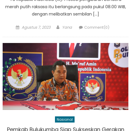
merah putih raksasa itu berlangsung pada pukul 08.00 WIB,
dengan melibatkan sembilan […]
Posted
Author
Agustus 7, 2023
Yana
Comment(0)
on
Nasional
Pemkab Bulukumba Siap Sukseskan Gerakan