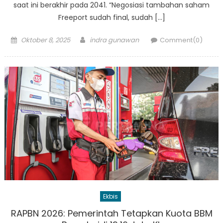
saat ini berakhir pada 2041. “Negosiasi tambahan saham
Freeport sudah final, sudah […]
Posted
Author
Oktober 8, 2025
indra gunawan
Comment(0)
on
Ekbis
RAPBN 2026: Pemerintah Tetapkan Kuota BBM