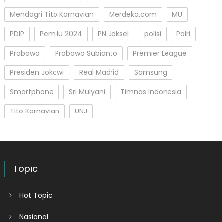
Mendagri Tito Karnavian
Merdeka.com
MU
PDIP
Pemilu 2024
PN Jaksel
polisi
Polri
Prabowo
Prabowo Subianto
Premier League
Presiden Jokowi
Real Madrid
Samsung
Smartphone
Sri Mulyani
Timnas Indonesia
Tito Karnavian
UNJ
Topic
Hot Topic
Nasional