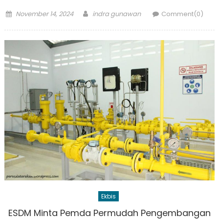
Posted
Author
November 14, 2024
indra gunawan
Comment(0)
on
Ekbis
ESDM Minta Pemda Permudah Pengembangan