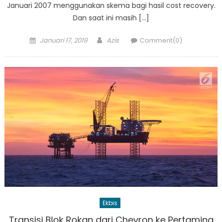
Januari 2007 menggunakan skema bagi hasil cost recovery.
Dan saat ini masih […]
Posted
Author
Januari 17, 2019
Azis
Comment(0)
on
Ekbis
Transisi Blok Rokan dari Chevron ke Pertamina