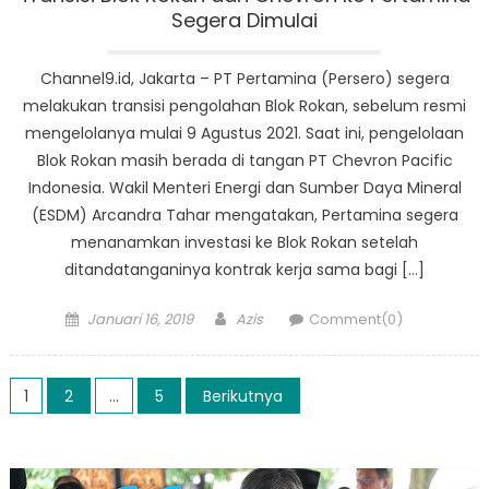
Segera Dimulai
Channel9.id, Jakarta – PT Pertamina (Persero) segera
melakukan transisi pengolahan Blok Rokan, sebelum resmi
mengelolanya mulai 9 Agustus 2021. Saat ini, pengelolaan
Blok Rokan masih berada di tangan PT Chevron Pacific
Indonesia. Wakil Menteri Energi dan Sumber Daya Mineral
(ESDM) Arcandra Tahar mengatakan, Pertamina segera
menanamkan investasi ke Blok Rokan setelah
ditandatanganinya kontrak kerja sama bagi […]
Posted
Author
Januari 16, 2019
Azis
Comment(0)
on
Paginasi
1
2
…
5
Berikutnya
pos