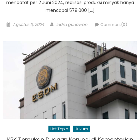
mencatat per 2 Juni 2024, realisasi produksi minyak hanya
mencapai 578.000 […]
Posted
Author
Agustus 3, 2024
indra gunawan
Comment(0)
on
Hot Topic
Hukum
KPK Temukan Dugaan Korupsi di Kementerian