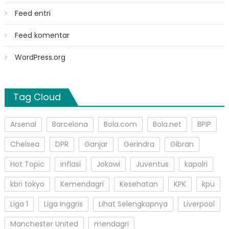
Feed entri
Feed komentar
WordPress.org
Tag Cloud
Arsenal
Barcelona
Bola.com
Bola.net
BPIP
Chelsea
DPR
Ganjar
Gerindra
Gibran
Hot Topic
inflasi
Jokowi
Juventus
kapolri
kbri tokyo
Kemendagri
Kesehatan
KPK
kpu
Liga 1
Liga Inggris
Lihat Selengkapnya
Liverpool
Manchester United
mendagri