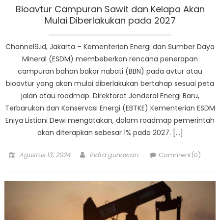
Bioavtur Campuran Sawit dan Kelapa Akan
Mulai Diberlakukan pada 2027
Channel9.id, Jakarta – Kementerian Energi dan Sumber Daya
Mineral (ESDM) membeberkan rencana penerapan
campuran bahan bakar nabati (BBN) pada avtur atau
bioavtur yang akan mulai diberlakukan bertahap sesuai peta
jalan atau roadmap. Direktorat Jenderal Energi Baru,
Terbarukan dan Konservasi Energi (EBTKE) Kementerian ESDM
Eniya Listiani Dewi mengatakan, dalam roadmap pemerintah
akan diterapkan sebesar 1% pada 2027. […]
Posted
Author
Agustus 13, 2024
indra gunawan
Comment(0)
on