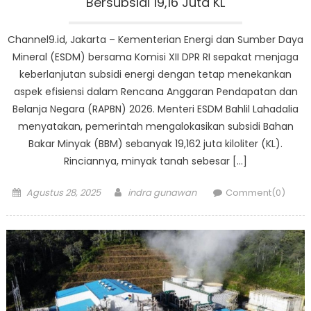
Bersubsidi 19,16 Juta KL
Channel9.id, Jakarta – Kementerian Energi dan Sumber Daya
Mineral (ESDM) bersama Komisi XII DPR RI sepakat menjaga
keberlanjutan subsidi energi dengan tetap menekankan
aspek efisiensi dalam Rencana Anggaran Pendapatan dan
Belanja Negara (RAPBN) 2026. Menteri ESDM Bahlil Lahadalia
menyatakan, pemerintah mengalokasikan subsidi Bahan
Bakar Minyak (BBM) sebanyak 19,162 juta kiloliter (KL).
Rinciannya, minyak tanah sebesar […]
Posted
Author
Agustus 28, 2025
indra gunawan
Comment(0)
on