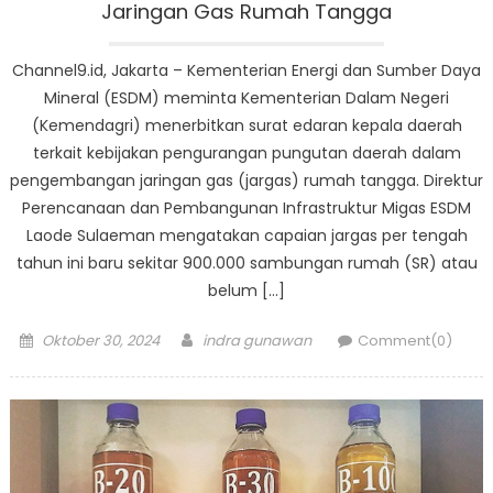
Jaringan Gas Rumah Tangga
Channel9.id, Jakarta – Kementerian Energi dan Sumber Daya
Mineral (ESDM) meminta Kementerian Dalam Negeri
(Kemendagri) menerbitkan surat edaran kepala daerah
terkait kebijakan pengurangan pungutan daerah dalam
pengembangan jaringan gas (jargas) rumah tangga. Direktur
Perencanaan dan Pembangunan Infrastruktur Migas ESDM
Laode Sulaeman mengatakan capaian jargas per tengah
tahun ini baru sekitar 900.000 sambungan rumah (SR) atau
belum […]
Posted
Author
Oktober 30, 2024
indra gunawan
Comment(0)
on