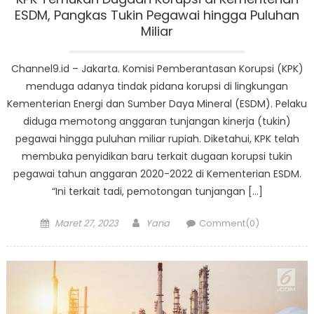
ESDM, Pangkas Tukin Pegawai hingga Puluhan
Miliar
Channel9.id – Jakarta. Komisi Pemberantasan Korupsi (KPK)
menduga adanya tindak pidana korupsi di lingkungan
Kementerian Energi dan Sumber Daya Mineral (ESDM). Pelaku
diduga memotong anggaran tunjangan kinerja (tukin)
pegawai hingga puluhan miliar rupiah. Diketahui, KPK telah
membuka penyidikan baru terkait dugaan korupsi tukin
pegawai tahun anggaran 2020-2022 di Kementerian ESDM.
“Ini terkait tadi, pemotongan tunjangan […]
Posted
Author
Maret 27, 2023
Yana
Comment(0)
on