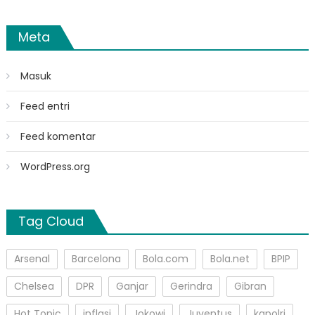
Meta
Masuk
Feed entri
Feed komentar
WordPress.org
Tag Cloud
Arsenal
Barcelona
Bola.com
Bola.net
BPIP
Chelsea
DPR
Ganjar
Gerindra
Gibran
Hot Topic
inflasi
Jokowi
Juventus
kapolri