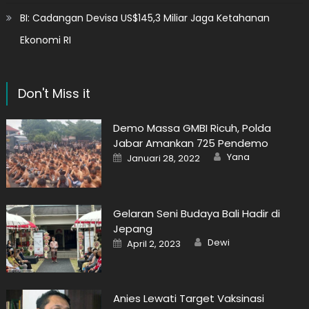
BI: Cadangan Devisa US$145,3 Miliar Jaga Ketahanan
Ekonomi RI
Don't Miss it
Demo Massa GMBI Ricuh, Polda
Jabar Amankan 725 Pendemo
Author
Posted
Yana
Januari 28, 2022
on
Gelaran Seni Budaya Bali Hadir di
Jepang
Author
Posted
Dewi
April 2, 2023
on
Anies Lewati Target Vaksinasi