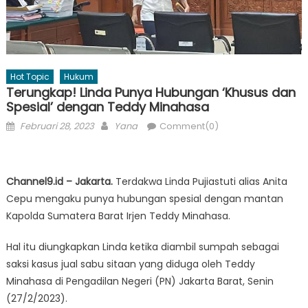
Hot Topic
Hukum
Terungkap! Linda Punya Hubungan ‘Khusus dan
Spesial’ dengan Teddy Minahasa
Posted
Author
Februari 28, 2023
Yana
Comment(0)
on
Channel9.id – Jakarta.
Terdakwa Linda Pujiastuti alias Anita
Cepu mengaku punya hubungan spesial dengan mantan
Kapolda Sumatera Barat Irjen Teddy Minahasa.
Hal itu diungkapkan Linda ketika diambil sumpah sebagai
saksi kasus jual sabu sitaan yang diduga oleh Teddy
Minahasa di Pengadilan Negeri (PN) Jakarta Barat, Senin
(27/2/2023).