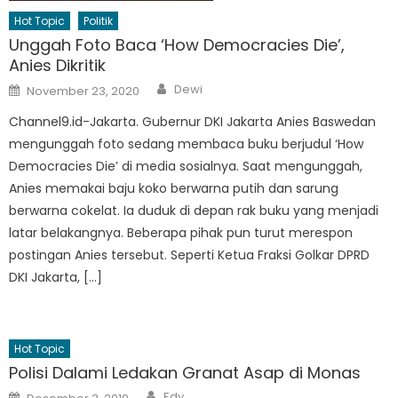
Hot Topic
Politik
Unggah Foto Baca ‘How Democracies Die’,
Anies Dikritik
Author
Posted
Dewi
November 23, 2020
on
Channel9.id-Jakarta. Gubernur DKI Jakarta Anies Baswedan
mengunggah foto sedang membaca buku berjudul ‘How
Democracies Die’ di media sosialnya. Saat mengunggah,
Anies memakai baju koko berwarna putih dan sarung
berwarna cokelat. Ia duduk di depan rak buku yang menjadi
latar belakangnya. Beberapa pihak pun turut merespon
postingan Anies tersebut. Seperti Ketua Fraksi Golkar DPRD
DKI Jakarta, […]
Hot Topic
Polisi Dalami Ledakan Granat Asap di Monas
Author
Posted
Edy