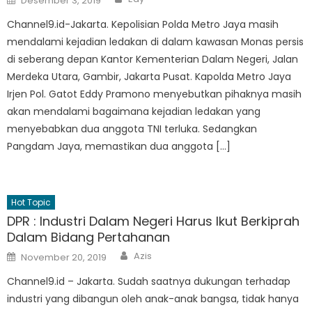
Desember 3, 2019
on
Channel9.id-Jakarta. Kepolisian Polda Metro Jaya masih
mendalami kejadian ledakan di dalam kawasan Monas persis
di seberang depan Kantor Kementerian Dalam Negeri, Jalan
Merdeka Utara, Gambir, Jakarta Pusat. Kapolda Metro Jaya
Irjen Pol. Gatot Eddy Pramono menyebutkan pihaknya masih
akan mendalami bagaimana kejadian ledakan yang
menyebabkan dua anggota TNI terluka. Sedangkan
Pangdam Jaya, memastikan dua anggota […]
Hot Topic
DPR : Industri Dalam Negeri Harus Ikut Berkiprah
Dalam Bidang Pertahanan
Author
Posted
Azis
November 20, 2019
on
Channel9.id – Jakarta. Sudah saatnya dukungan terhadap
industri yang dibangun oleh anak-anak bangsa, tidak hanya