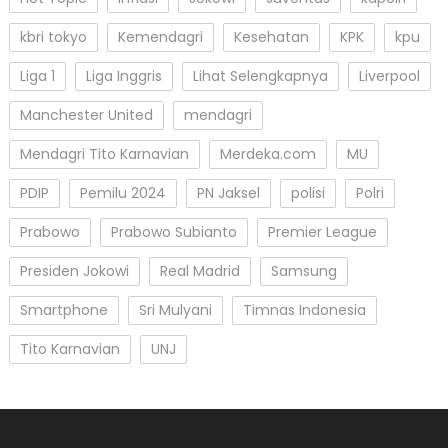
kbri tokyo
Kemendagri
Kesehatan
KPK
kpu
Liga 1
Liga Inggris
Lihat Selengkapnya
Liverpool
Manchester United
mendagri
Mendagri Tito Karnavian
Merdeka.com
MU
PDIP
Pemilu 2024
PN Jaksel
polisi
Polri
Prabowo
Prabowo Subianto
Premier League
Presiden Jokowi
Real Madrid
Samsung
Smartphone
Sri Mulyani
Timnas Indonesia
Tito Karnavian
UNJ