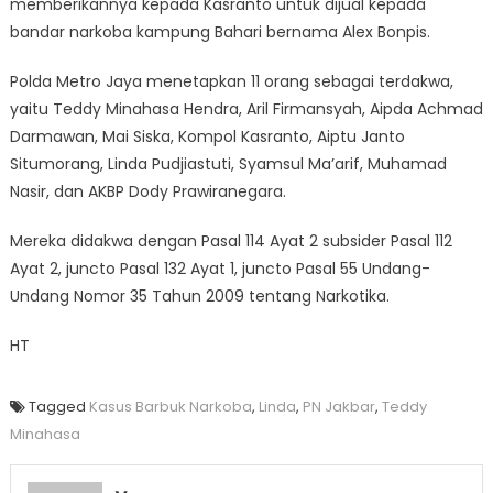
memberikannya kepada Kasranto untuk dijual kepada
bandar narkoba kampung Bahari bernama Alex Bonpis.
Polda Metro Jaya menetapkan 11 orang sebagai terdakwa,
yaitu Teddy Minahasa Hendra, Aril Firmansyah, Aipda Achmad
Darmawan, Mai Siska, Kompol Kasranto, Aiptu Janto
Situmorang, Linda Pudjiastuti, Syamsul Ma’arif, Muhamad
Nasir, dan AKBP Dody Prawiranegara.
Mereka didakwa dengan Pasal 114 Ayat 2 subsider Pasal 112
Ayat 2, juncto Pasal 132 Ayat 1, juncto Pasal 55 Undang-
Undang Nomor 35 Tahun 2009 tentang Narkotika.
HT
Tagged
Kasus Barbuk Narkoba
,
Linda
,
PN Jakbar
,
Teddy
Minahasa