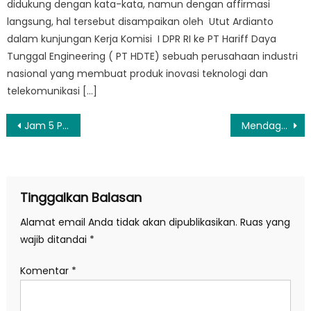
didukung dengan kata-kata, namun dengan affirmasi
langsung, hal tersebut disampaikan oleh Utut Ardianto
dalam kunjungan Kerja Komisi I DPR RI ke PT Hariff Daya
Tunggal Engineering ( PT HDTE) sebuah perusahaan industri
nasional yang membuat produk inovasi teknologi dan
telekomunikasi […]
Navigasi
Jam 5 Pagi Sekolah, Ini Dampak Buruknya Bagi Anak
Mendagri Tito Beberkan Bagaimana Pihaknya Kendalikan Inflasi
pos
Tinggalkan Balasan
Alamat email Anda tidak akan dipublikasikan.
Ruas yang
wajib ditandai
*
Komentar
*