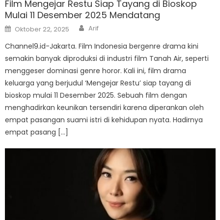
Film Mengejar Restu Siap Tayang di Bioskop
Mulai 11 Desember 2025 Mendatang
Author
Posted
Arif
Oktober 22, 2025
on
Channel9.id-Jakarta. Film Indonesia bergenre drama kini
semakin banyak diproduksi di industri film Tanah Air, seperti
menggeser dominasi genre horor. Kali ini, film drama
keluarga yang berjudul ‘Mengejar Restu’ siap tayang di
bioskop mulai 11 Desember 2025. Sebuah film dengan
menghadirkan keunikan tersendiri karena diperankan oleh
empat pasangan suami istri di kehidupan nyata. Hadirnya
empat pasang […]