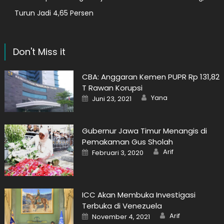
Turun Jadi 4,65 Persen
Don't Miss it
CBA: Anggaran Kemen PUPR Rp 131,82
T Rawan Korupsi
Author
Posted
Yana
Juni 23, 2021
on
Gubernur Jawa Timur Menangis di
Pemakaman Gus Sholah
Author
Posted
Arif
Februari 3, 2020
on
ICC Akan Membuka Investigasi
Terbuka di Venezuela
Author
Posted
Arif
November 4, 2021
on