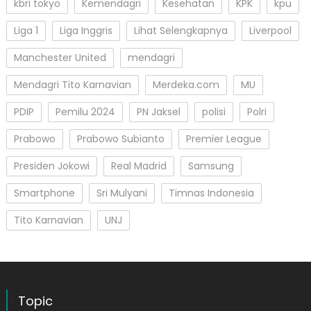
kbri tokyo
Kemendagri
Kesehatan
KPK
kpu
Liga 1
Liga Inggris
Lihat Selengkapnya
Liverpool
Manchester United
mendagri
Mendagri Tito Karnavian
Merdeka.com
MU
PDIP
Pemilu 2024
PN Jaksel
polisi
Polri
Prabowo
Prabowo Subianto
Premier League
Presiden Jokowi
Real Madrid
Samsung
Smartphone
Sri Mulyani
Timnas Indonesia
Tito Karnavian
UNJ
Topic