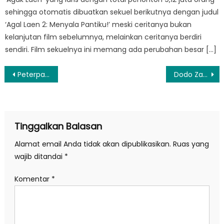
sehingga otomatis dibuatkan sekuel berikutnya dengan judul
‘Agal Laen 2: Menyala Pantiku!’ meski ceritanya bukan
kelanjutan film sebelumnya, melainkan ceritanya berdiri
sendiri. Film sekuelnya ini memang ada perubahan besar […]
Navigasi
Peterpan Siap Gelar Konser Reuni di Malaysia & Singapura, Janjikan Penampilan Maksimal
Dodo Zak dan Cheryl Rilis Single ‘Gak Peka (Terserah)’ tentang Realitas sebuah Hubungan
pos
Tinggalkan Balasan
Alamat email Anda tidak akan dipublikasikan.
Ruas yang
wajib ditandai
*
Komentar
*