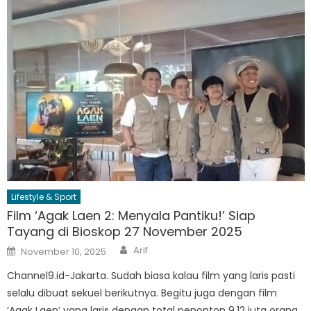
Lifestyle & Sport
Film ‘Agak Laen 2: Menyala Pantiku!’ Siap
Tayang di Bioskop 27 November 2025
Author
Posted
Arif
November 10, 2025
on
Channel9.id-Jakarta. Sudah biasa kalau film yang laris pasti
selalu dibuat sekuel berikutnya. Begitu juga dengan film
‘Agak Laen’ yang laris dengan total penonton 9,12 juta orang