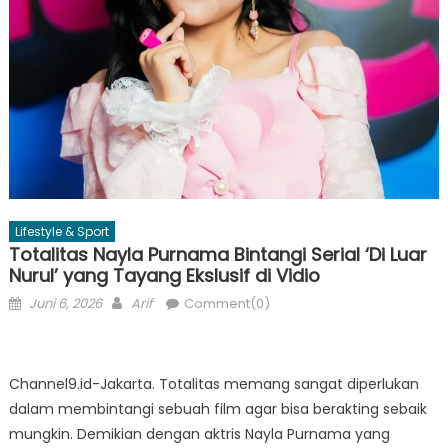
Lifestyle & Sport
Totalitas Nayla Purnama Bintangi Serial ‘Di Luar
Nurul’ yang Tayang Ekslusif di Vidio
Posted
Author
Juni 6, 2026
Arif
Comment(0)
on
Channel9.id-Jakarta. Totalitas memang sangat diperlukan
dalam membintangi sebuah film agar bisa berakting sebaik
mungkin. Demikian dengan aktris Nayla Purnama yang