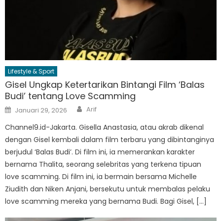
Lifestyle & Sport
Gisel Ungkap Ketertarikan Bintangi Film ‘Balas
Budi’ tentang Love Scamming
Author
Posted
Arif
Januari 29, 2026
on
Channel9.id-Jakarta. Gisella Anastasia, atau akrab dikenal
dengan Gisel kembali dalam film terbaru yang dibintanginya
berjudul ‘Balas Budi’. Di film ini, ia memerankan karakter
bernama Thalita, seorang selebritas yang terkena tipuan
love scamming. Di film ini, ia bermain bersama Michelle
Ziudith dan Niken Anjani, bersekutu untuk membalas pelaku
love scamming mereka yang bernama Budi. Bagi Gisel, […]