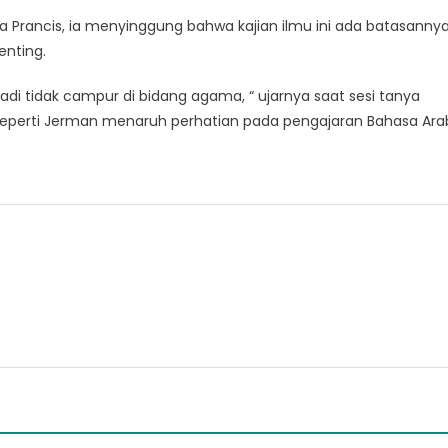
a Prancis, ia menyinggung bahwa kajian ilmu ini ada batasanny
nting.
r jadi tidak campur di bidang agama, “ ujarnya saat sesi tanya
seperti Jerman menaruh perhatian pada pengajaran Bahasa Ara