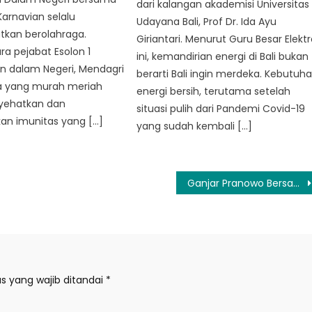
dari kalangan akademisi Universitas
 Karnavian selalu
Udayana Bali, Prof Dr. Ida Ayu
kan berolahraga.
Giriantari. Menurut Guru Besar Elekt
a pejabat Esolon 1
ini, kemandirian energi di Bali bukan
n dalam Negeri, Mendagri
berarti Bali ingin merdeka. Kebutuh
a yang murah meriah
energi bersih, terutama setelah
yehatkan dan
situasi pulih dari Pandemi Covid-19
an imunitas yang […]
yang sudah kembali […]
Ganjar Pranowo Bersama APEKSI Bergotongroyong Bangun dan Majukan Negara Pancasila Indonesia
s yang wajib ditandai
*