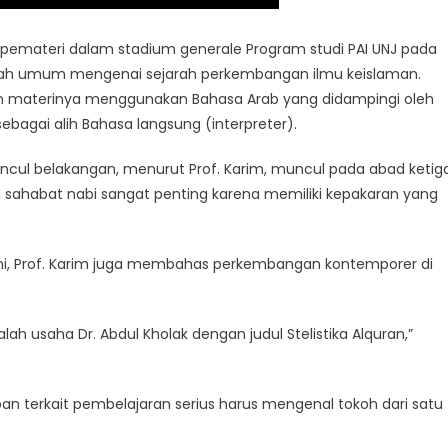
ai pemateri dalam stadium generale Program studi PAI UNJ pada
liah umum mengenai sejarah perkembangan ilmu keislaman.
an materinya menggunakan Bahasa Arab yang didampingi oleh
bagai alih Bahasa langsung (interpreter).
ncul belakangan, menurut Prof. Karim, muncul pada abad ketiga
 sahabat nabi sangat penting karena memiliki kepakaran yang
ini, Prof. Karim juga membahas perkembangan kontemporer di
lah usaha Dr. Abdul Kholak dengan judul Stelistika Alquran,”
an terkait pembelajaran serius harus mengenal tokoh dari satu