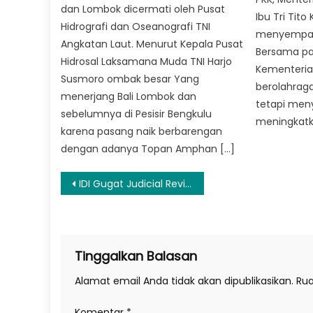
dan Lombok dicermati oleh Pusat
Ibu Tri Tito
Hidrografi dan Oseanografi TNI
menyempat
Angkatan Laut. Menurut Kepala Pusat
Bersama par
Hidrosal Laksamana Muda TNI Harjo
Kementeria
Susmoro ombak besar Yang
berolahrag
menerjang Bali Lombok dan
tetapi men
sebelumnya di Pesisir Bengkulu
meningkatk
karena pasang naik berbarengan
dengan adanya Topan Amphan […]
Navigasi
IDI Gugat Judicial Review UU Kesehatan
pos
Tinggalkan Balasan
Alamat email Anda tidak akan dipublikasikan.
Rua
Komentar
*