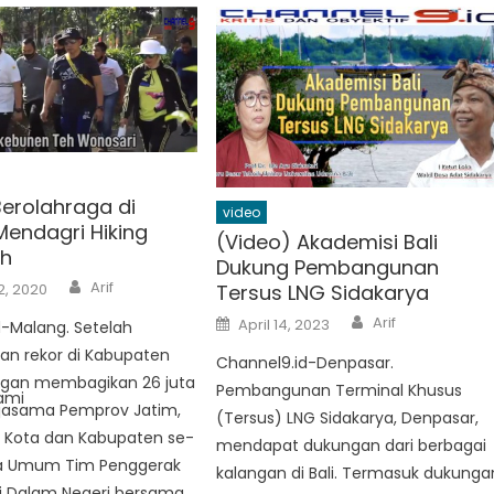
Berolahraga di
video
Mendagri Hiking
(Video) Akademisi Bali
eh
Dukung Pembangunan
Author
Arif
Tersus LNG Sidakarya
2, 2020
Author
Posted
Arif
April 14, 2023
d-Malang. Setelah
on
 rekor di Kabupaten
Channel9.id-Denpasar.
gan membagikan 26 juta
Pembangunan Terminal Khusus
ami
rjasama Pemprov Jatim,
(Tersus) LNG Sidakarya, Denpasar,
 Kota dan Kabupaten se-
mendapat dukungan dari berbagai
a Umum Tim Penggerak
kalangan di Bali. Termasuk dukunga
ri Dalam Negeri bersama