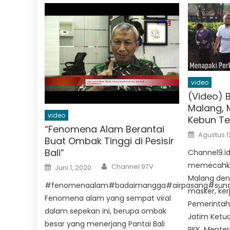
video
(Video) 
Malang, 
video
Kebun T
“Fenomena Alam Berantai
Posted
Agustus 1
on
Buat Ombak Tinggi di Pesisir
Bali”
Channel9.i
Author
memecahkan
Posted
Channel 9TV
Juni 1, 2020
on
Malang den
#fenomenaalam#badaimangga#airpasang#sun
masker, ke
Fenomena alam yang sempat viral
Pemerintah
dalam sepekan ini, berupa ombak
Jatim Ketu
besar yang menerjang Pantai Bali
PKK, Mente