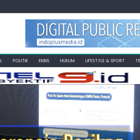
L
POLITIK
EKBIS
HUKUM
LIFESTYLE & SPORT
T