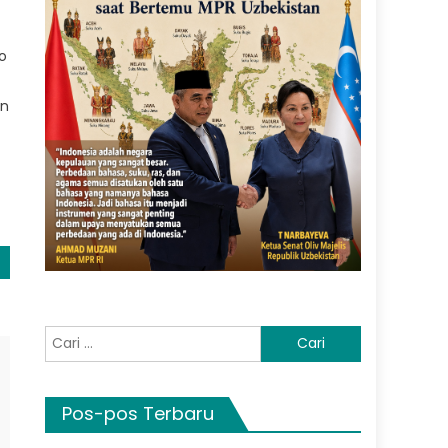
ro
an
Cari
untuk:
Pos-pos Terbaru