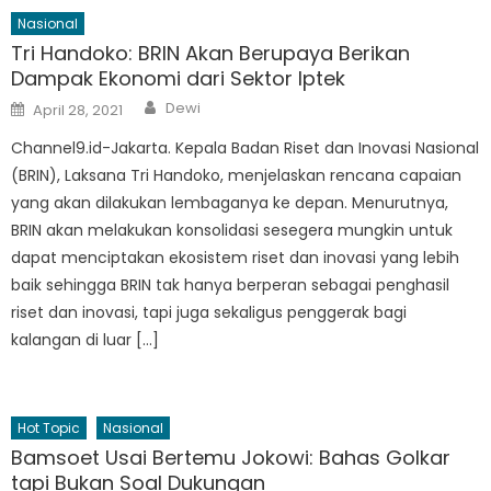
Nasional
Tri Handoko: BRIN Akan Berupaya Berikan
Dampak Ekonomi dari Sektor Iptek
Author
Posted
Dewi
April 28, 2021
on
Channel9.id-Jakarta. Kepala Badan Riset dan Inovasi Nasional
(BRIN), Laksana Tri Handoko, menjelaskan rencana capaian
yang akan dilakukan lembaganya ke depan. Menurutnya,
BRIN akan melakukan konsolidasi sesegera mungkin untuk
dapat menciptakan ekosistem riset dan inovasi yang lebih
baik sehingga BRIN tak hanya berperan sebagai penghasil
riset dan inovasi, tapi juga sekaligus penggerak bagi
kalangan di luar […]
Hot Topic
Nasional
Bamsoet Usai Bertemu Jokowi: Bahas Golkar
tapi Bukan Soal Dukungan