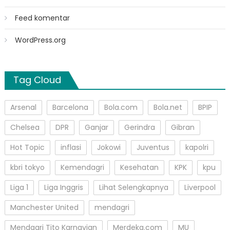
Feed komentar
WordPress.org
Tag Cloud
Arsenal
Barcelona
Bola.com
Bola.net
BPIP
Chelsea
DPR
Ganjar
Gerindra
Gibran
Hot Topic
inflasi
Jokowi
Juventus
kapolri
kbri tokyo
Kemendagri
Kesehatan
KPK
kpu
Liga 1
Liga Inggris
Lihat Selengkapnya
Liverpool
Manchester United
mendagri
Mendagri Tito Karnavian
Merdeka.com
MU