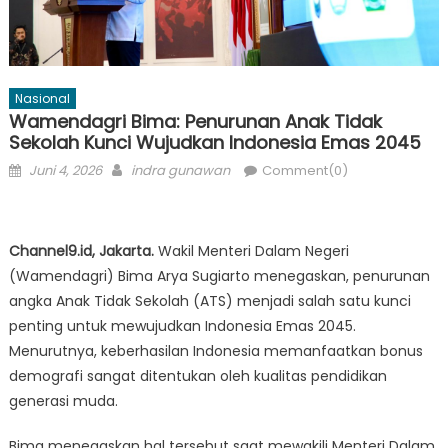
Nasional
Wamendagri Bima: Penurunan Anak Tidak
Sekolah Kunci Wujudkan Indonesia Emas 2045
Posted
Author
Juni 4, 2026
indra gunawan
Comment(0)
on
Channel9.id, Jakarta.
Wakil Menteri Dalam Negeri
(Wamendagri) Bima Arya Sugiarto menegaskan, penurunan
angka Anak Tidak Sekolah (ATS) menjadi salah satu kunci
penting untuk mewujudkan Indonesia Emas 2045.
Menurutnya, keberhasilan Indonesia memanfaatkan bonus
demografi sangat ditentukan oleh kualitas pendidikan
generasi muda.
Bima menegaskan hal tersebut saat mewakili Menteri Dalam