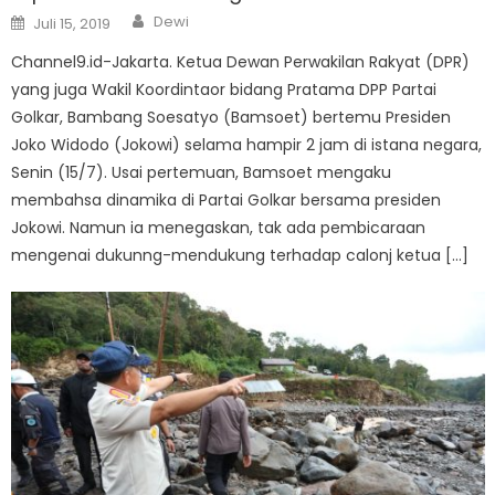
Author
Posted
Dewi
Juli 15, 2019
on
Channel9.id-Jakarta. Ketua Dewan Perwakilan Rakyat (DPR)
yang juga Wakil Koordintaor bidang Pratama DPP Partai
Golkar, Bambang Soesatyo (Bamsoet) bertemu Presiden
Joko Widodo (Jokowi) selama hampir 2 jam di istana negara,
Senin (15/7). Usai pertemuan, Bamsoet mengaku
membahsa dinamika di Partai Golkar bersama presiden
Jokowi. Namun ia menegaskan, tak ada pembicaraan
mengenai dukunng-mendukung terhadap calonj ketua […]