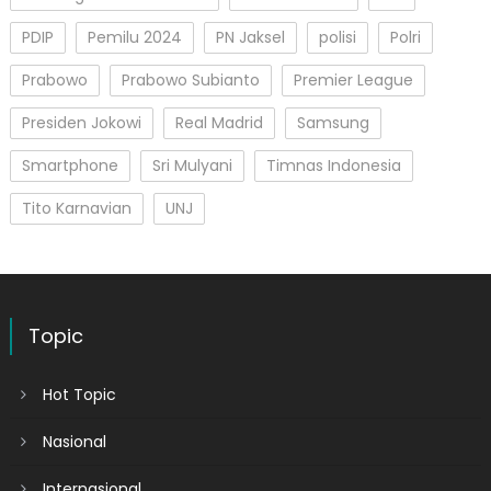
PDIP
Pemilu 2024
PN Jaksel
polisi
Polri
Prabowo
Prabowo Subianto
Premier League
Presiden Jokowi
Real Madrid
Samsung
Smartphone
Sri Mulyani
Timnas Indonesia
Tito Karnavian
UNJ
Topic
Hot Topic
Nasional
Internasional