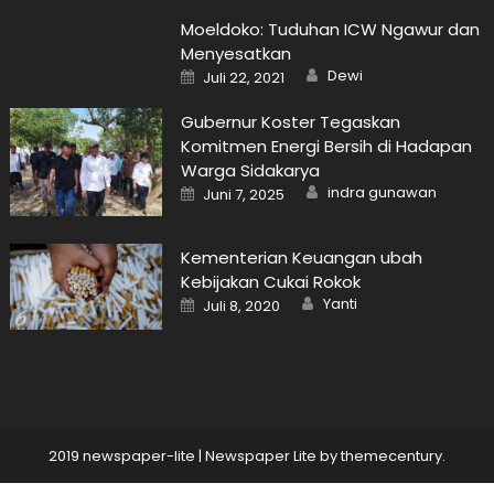
Moeldoko: Tuduhan ICW Ngawur dan
Menyesatkan
Author
Posted
Dewi
Juli 22, 2021
on
Gubernur Koster Tegaskan
Komitmen Energi Bersih di Hadapan
Warga Sidakarya
Author
Posted
indra gunawan
Juni 7, 2025
on
Kementerian Keuangan ubah
Kebijakan Cukai Rokok
Author
Posted
Yanti
Juli 8, 2020
on
2019 newspaper-lite
|
Newspaper Lite by
themecentury
.