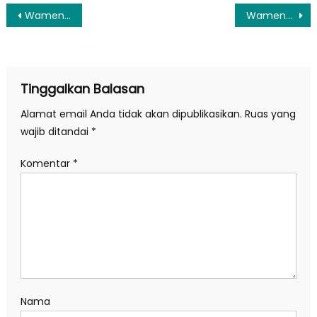
Navigasi
Wamendagri Ribka Haluk: Pembangunan Papua Tengah Jadi Titik Awal Kebangkitan Masyarakat Papua
Wamendagri Ribka Haluk Dorong Percepatan Pembangunan Infrastruktur DOB Papua Tengah
pos
Tinggalkan Balasan
Alamat email Anda tidak akan dipublikasikan.
Ruas yang
wajib ditandai
*
Komentar
*
Nama