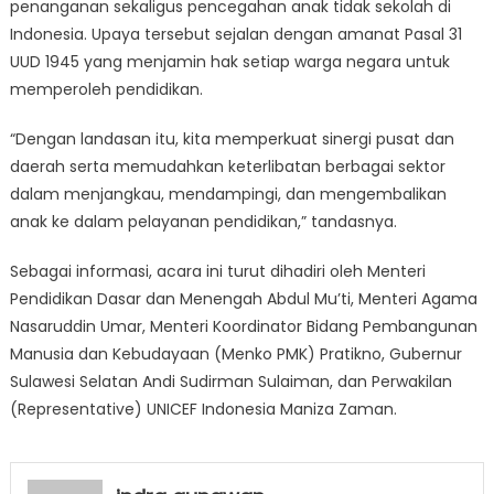
penanganan sekaligus pencegahan anak tidak sekolah di
Indonesia. Upaya tersebut sejalan dengan amanat Pasal 31
UUD 1945 yang menjamin hak setiap warga negara untuk
memperoleh pendidikan.
“Dengan landasan itu, kita memperkuat sinergi pusat dan
daerah serta memudahkan keterlibatan berbagai sektor
dalam menjangkau, mendampingi, dan mengembalikan
anak ke dalam pelayanan pendidikan,” tandasnya.
Sebagai informasi, acara ini turut dihadiri oleh Menteri
Pendidikan Dasar dan Menengah Abdul Mu’ti, Menteri Agama
Nasaruddin Umar, Menteri Koordinator Bidang Pembangunan
Manusia dan Kebudayaan (Menko PMK) Pratikno, Gubernur
Sulawesi Selatan Andi Sudirman Sulaiman, dan Perwakilan
(Representative) UNICEF Indonesia Maniza Zaman.