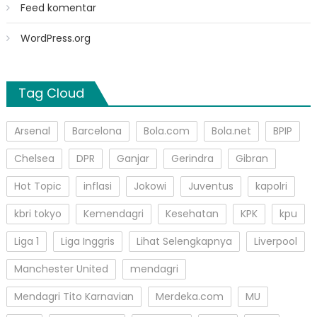
Feed komentar
WordPress.org
Tag Cloud
Arsenal
Barcelona
Bola.com
Bola.net
BPIP
Chelsea
DPR
Ganjar
Gerindra
Gibran
Hot Topic
inflasi
Jokowi
Juventus
kapolri
kbri tokyo
Kemendagri
Kesehatan
KPK
kpu
Liga 1
Liga Inggris
Lihat Selengkapnya
Liverpool
Manchester United
mendagri
Mendagri Tito Karnavian
Merdeka.com
MU