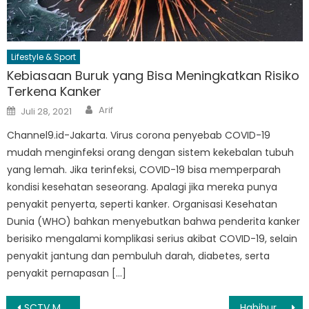
Lifestyle & Sport
Kebiasaan Buruk yang Bisa Meningkatkan Risiko
Terkena Kanker
Author
Posted
Arif
Juli 28, 2021
on
Channel9.id-Jakarta. Virus corona penyebab COVID-19
mudah menginfeksi orang dengan sistem kekebalan tubuh
yang lemah. Jika terinfeksi, COVID-19 bisa memperparah
kondisi kesehatan seseorang. Apalagi jika mereka punya
penyakit penyerta, seperti kanker. Organisasi Kesehatan
Dunia (WHO) bahkan menyebutkan bahwa penderita kanker
berisiko mengalami komplikasi serius akibat COVID-19, selain
penyakit jantung dan pembuluh darah, diabetes, serta
penyakit pernapasan […]
Navigasi
SCTV Music Award 2025, Lyodra Borong 3 Penghargaan
Habiburokhman: DPR Kadang Capek, Bikin UU Tapi dengan Mudah Dipatahkan MK