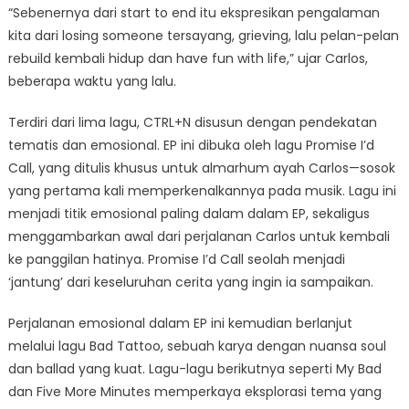
“Sebenernya dari start to end itu ekspresikan pengalaman
kita dari losing someone tersayang, grieving, lalu pelan-pelan
rebuild kembali hidup dan have fun with life,” ujar Carlos,
beberapa waktu yang lalu.
Terdiri dari lima lagu, CTRL+N disusun dengan pendekatan
tematis dan emosional. EP ini dibuka oleh lagu Promise I’d
Call, yang ditulis khusus untuk almarhum ayah Carlos—sosok
yang pertama kali memperkenalkannya pada musik. Lagu ini
menjadi titik emosional paling dalam dalam EP, sekaligus
menggambarkan awal dari perjalanan Carlos untuk kembali
ke panggilan hatinya. Promise I’d Call seolah menjadi
‘jantung’ dari keseluruhan cerita yang ingin ia sampaikan.
Perjalanan emosional dalam EP ini kemudian berlanjut
melalui lagu Bad Tattoo, sebuah karya dengan nuansa soul
dan ballad yang kuat. Lagu-lagu berikutnya seperti My Bad
dan Five More Minutes memperkaya eksplorasi tema yang