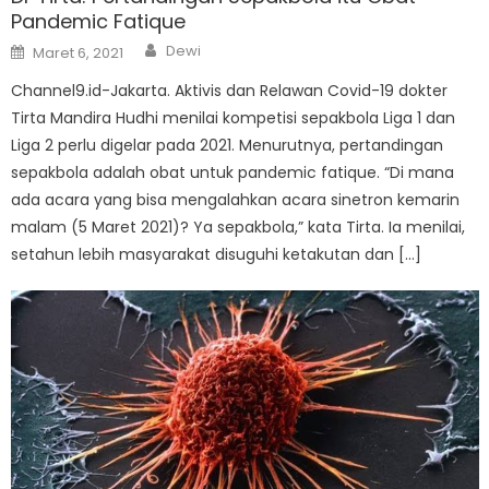
Pandemic Fatique
Author
Posted
Dewi
Maret 6, 2021
on
Channel9.id-Jakarta. Aktivis dan Relawan Covid-19 dokter
Tirta Mandira Hudhi menilai kompetisi sepakbola Liga 1 dan
Liga 2 perlu digelar pada 2021. Menurutnya, pertandingan
sepakbola adalah obat untuk pandemic fatique. “Di mana
ada acara yang bisa mengalahkan acara sinetron kemarin
malam (5 Maret 2021)? Ya sepakbola,” kata Tirta. Ia menilai,
setahun lebih masyarakat disuguhi ketakutan dan […]