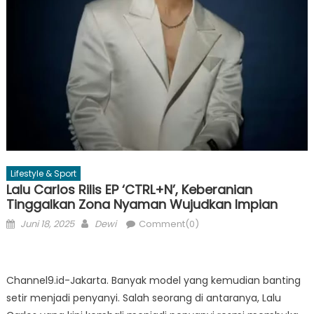
Lifestyle & Sport
Lalu Carlos Rilis EP ‘CTRL+N’, Keberanian
Tinggalkan Zona Nyaman Wujudkan Impian
Posted
Author
Juni 18, 2025
Dewi
Comment(0)
on
Channel9.id-Jakarta. Banyak model yang kemudian banting
setir menjadi penyanyi. Salah seorang di antaranya, Lalu