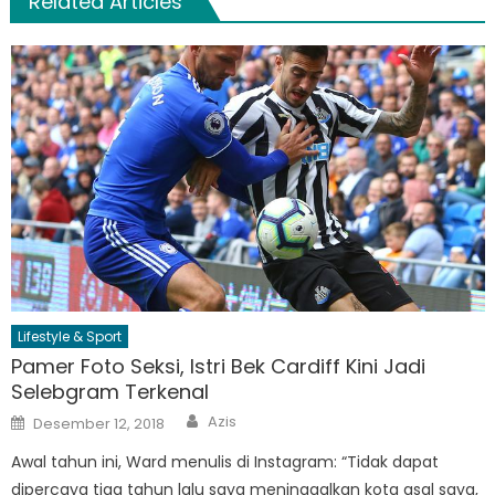
Related Articles
Lifestyle & Sport
Pamer Foto Seksi, Istri Bek Cardiff Kini Jadi
Selebgram Terkenal
Author
Posted
Azis
Desember 12, 2018
on
Awal tahun ini, Ward menulis di Instagram: “Tidak dapat
dipercaya tiga tahun lalu saya meninggalkan kota asal saya,