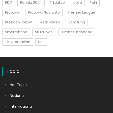
PDIP
Pemilu 2024
PN Jaksel
polisi
Polri
Prabowo
Prabowo Subianto
Premier League
Presiden Jokowi
Real Madrid
Samsung
Smartphone
Sri Mulyani
Timnas Indonesia
Tito Karnavian
UNJ
Topic
Hot Topic
Nasional
Internasional