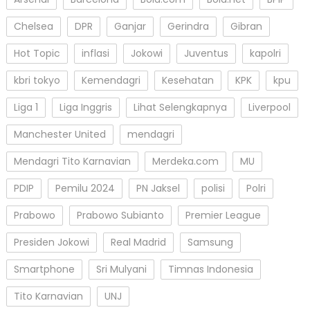
Chelsea
DPR
Ganjar
Gerindra
Gibran
Hot Topic
inflasi
Jokowi
Juventus
kapolri
kbri tokyo
Kemendagri
Kesehatan
KPK
kpu
Liga 1
Liga Inggris
Lihat Selengkapnya
Liverpool
Manchester United
mendagri
Mendagri Tito Karnavian
Merdeka.com
MU
PDIP
Pemilu 2024
PN Jaksel
polisi
Polri
Prabowo
Prabowo Subianto
Premier League
Presiden Jokowi
Real Madrid
Samsung
Smartphone
Sri Mulyani
Timnas Indonesia
Tito Karnavian
UNJ