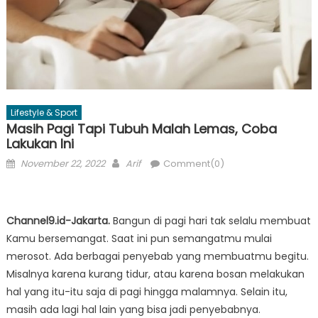
Lifestyle & Sport
Masih Pagi Tapi Tubuh Malah Lemas, Coba
Lakukan Ini
Posted
Author
November 22, 2022
Arif
Comment(0)
on
Channel9.id-Jakarta.
Bangun di pagi hari tak selalu membuat
Kamu bersemangat. Saat ini pun semangatmu mulai
merosot. Ada berbagai penyebab yang membuatmu begitu.
Misalnya karena kurang tidur, atau karena bosan melakukan
hal yang itu-itu saja di pagi hingga malamnya. Selain itu,
masih ada lagi hal lain yang bisa jadi penyebabnya.