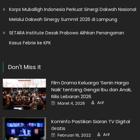
Korps Muballigh Indonesia Perkuat Sinergi Dakwah Nasional
Melalui Dakwah Sinergy Summit 2026 di Lampung
SETARA Institute Desak Prabowo Alihkan Penanganan
Kasus Febrie ke KPK
Don't Miss it
Film Drama Keluarga ‘Senin Harga
Naik’ tentang Gengsi Ibu dan Anak,
Rilis Lebaran 2026
Author
Posted
Arif
Maret 4, 2026
on
Kominfo Pastikan Siaran TV Digital
Gratis
Author
Posted
Arif
Februari 16, 2022
on