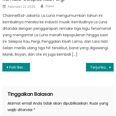
Author
Posted
Dewi
Februari 21, 2025
on
Channel9.id-Jakarta. La Luna mengumumkan tahun ini
kembalinya mereka ke industri musik. Kembalinya La Luna
ditandai dengan penggarapan remake tiga lagu fenomenal
yang mengantar La Luna meraih kepopuleran hingga saat
ini: Selepas Kau Pergi, Penggalan Kisah Lama, dan Lara Hati.
Selain merilis ulang tiga hit tersebut, band yang digawangi
Manik, Boyan, dan Ute ini juga kembali […]
Navigasi
Polri Beri 3.000 Paket Sembako Bantu Ringankan Korban Gempa Cianjur
Terjunkan 350 Pasukan, Polri Bantu Evakuasi dan Penanganan Gempa Cianjur Jawa Barat
pos
Tinggalkan Balasan
Alamat email Anda tidak akan dipublikasikan.
Ruas yang
wajib ditandai
*