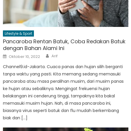
Lifestyle & Sport
Pancaroba Rentan Batuk, Coba Redakan Batuk
dengan Bahan Alami Ini
Author
Posted
Arif
Oktober 10, 2022
on
Channel9.id-Jakarta. Cuaca panas dan hujan silih berganti
tanpa waktu yang pasti. Kita memang sedang memasuki
pancaroba atau masa peralihan musim, dari musim panas
ke hujan atau sebaliknya. Mengingat frekuensi hujan
belakangan ini cenderung tinggi, tampaknya kita bakal
memasuki musim hujan. Nah, di masa pancaroba ini,
biasanya virus seperti batuk dan flu mudah berkembang
biak dan […]