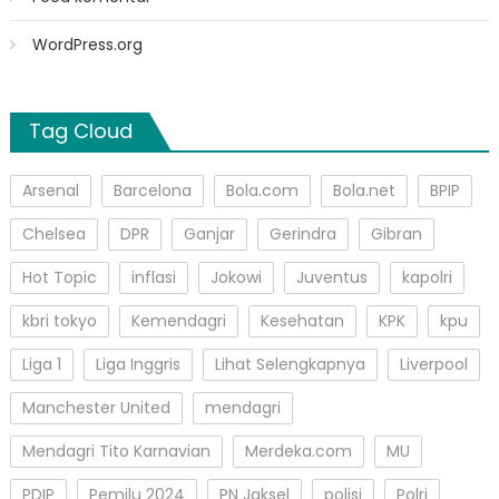
WordPress.org
Tag Cloud
Arsenal
Barcelona
Bola.com
Bola.net
BPIP
Chelsea
DPR
Ganjar
Gerindra
Gibran
Hot Topic
inflasi
Jokowi
Juventus
kapolri
kbri tokyo
Kemendagri
Kesehatan
KPK
kpu
Liga 1
Liga Inggris
Lihat Selengkapnya
Liverpool
Manchester United
mendagri
Mendagri Tito Karnavian
Merdeka.com
MU
PDIP
Pemilu 2024
PN Jaksel
polisi
Polri