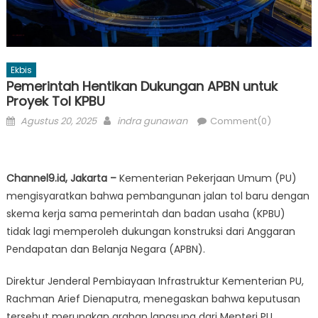
Ekbis
Pemerintah Hentikan Dukungan APBN untuk
Proyek Tol KPBU
Posted
Author
Agustus 20, 2025
indra gunawan
Comment(0)
on
Channel9.id, Jakarta –
Kementerian Pekerjaan Umum (PU)
mengisyaratkan bahwa pembangunan jalan tol baru dengan
skema kerja sama pemerintah dan badan usaha (KPBU)
tidak lagi memperoleh dukungan konstruksi dari Anggaran
Pendapatan dan Belanja Negara (APBN).
Direktur Jenderal Pembiayaan Infrastruktur Kementerian PU,
Rachman Arief Dienaputra, menegaskan bahwa keputusan
tersebut merupakan arahan langsung dari Menteri PU.