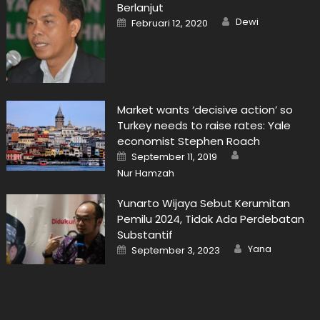
Berlanjut
Author
Posted
Dewi
Februari 12, 2020
on
Market wants ‘decisive action’ so
Turkey needs to raise rates: Yale
economist Stephen Roach
Author
Posted
September 11, 2019
on
Nur Hamzah
Yunarto Wijaya Sebut Kerumitan
Pemilu 2024, Tidak Ada Perdebatan
Substantif
Author
Posted
Yana
September 3, 2023
on