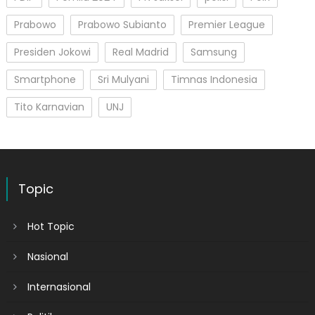
Prabowo
Prabowo Subianto
Premier League
Presiden Jokowi
Real Madrid
Samsung
Smartphone
Sri Mulyani
Timnas Indonesia
Tito Karnavian
UNJ
Topic
Hot Topic
Nasional
Internasional