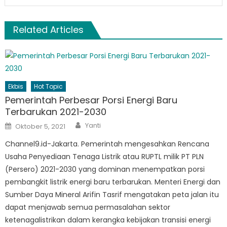
Related Articles
Ekbis
Hot Topic
Pemerintah Perbesar Porsi Energi Baru
Terbarukan 2021-2030
Author
Posted
Yanti
Oktober 5, 2021
on
Channel9.id-Jakarta. Pemerintah mengesahkan Rencana
Usaha Penyediaan Tenaga Listrik atau RUPTL milik PT PLN
(Persero) 2021-2030 yang dominan menempatkan porsi
pembangkit listrik energi baru terbarukan. Menteri Energi dan
Sumber Daya Mineral Arifin Tasrif mengatakan peta jalan itu
dapat menjawab semua permasalahan sektor
ketenagalistrikan dalam kerangka kebijakan transisi energi