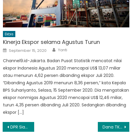
Ekbis
Kinerja Ekspor selama Agustus Turun
Author
Posted
Yanti
September 15, 2020
on
Channel9.id-Jakarta. Badan Pusat Statistik mencatat nilai
ekspor Indonesia Agustus 2020 mencapai US$ 13,07 miliar
atau menurun 4,62 persen dibanding ekspor Juli 2020.
“Dibanding Agustus 2019 menurun 8,36 persen,” kata Kepala
BPS Suhariyanto, Selasa, 15 September 2020. Dia mengatakan
ekspor nonmigas Agustus 2020 mencapai US$ 12,46 miliar,
turun 4,35 persen dibanding Juli 2020. Sedangkan dibanding
ekspor […]
Navigasi
DPR Siapkan Solusi Royalti, Dasco Tegaskan Publik Tak Perlu Takut Putar Musik
Dana TKD Dipotong 24,8%, DPR: Program Pembangunan Daerah Tak Berkurang