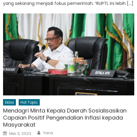
yang sekarang menjadi fokus pemerintah. “RUPTL ini lebih […]
Ekbis
Hot Topic
Mendagri Minta Kepala Daerah Sosialisasikan
Capaian Positif Pengendalian Inflasi kepada
Masyarakat
Author
Posted
Yana
Mei 3, 2023
on