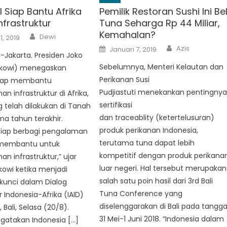
I Siap Bantu Afrika
Pemilik Restoran Sushi Ini Bel
nfrastruktur
Tuna Seharga Rp 44 Miliar,
Kemahalan?
Author
Dewi
1, 2019
Author
Posted
Azis
Januari 7, 2019
on
-Jakarta. Presiden Joko
Sebelumnya, Menteri Kelautan dan
kowi) menegaskan
Perikanan Susi
siap membantu
Pudjiastuti menekankan pentingny
 infrastruktur di Afrika,
sertifikasi
g telah dilakukan di Tanah
dan traceablity (ketertelusuran)
ima tahun terakhir.
produk perikanan Indonesia,
 siap berbagi pengalaman
terutama tuna dapat lebih
 membantu untuk
kompetitif dengan produk perikana
 infrastruktur,” ujar
luar negeri. Hal tersebut merupakan
kowi ketika menjadi
salah satu poin hasil dari 3rd Bali
kunci dalam Dialog
Tuna Conference yang
r Indonesia-Afrika (IAID)
diselenggarakan di Bali pada tangga
 Bali, Selasa (20/8).
31 Mei-1 Juni 2018. “Indonesia dalam
gatakan Indonesia […]