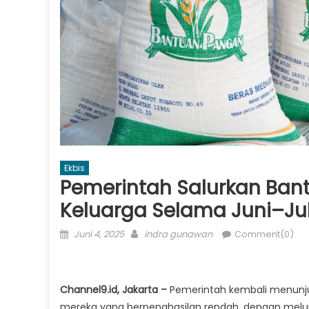
Ekbis
Pemerintah Salurkan Bant
Keluarga Selama Juni–Jul
Posted
Author
Juni 4, 2025
indra gunawan
Comment(0)
on
Channel9.id, Jakarta –
Pemerintah kembali menunj
mereka yang berpenghasilan rendah, dengan melu