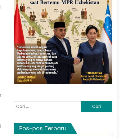
i
a
n
Cari
untuk:
l
Pos-pos Terbaru