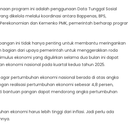
anaan program ini adalah penggunaan Data Tunggal Sosial
ng dikelola melalui koordinasi antara Bappenas, BPS,
or Perekonomian dan Kemenko PMK, pemerintah berharap progr
 pangan ini tidak hanya penting untuk membantu meringankan
n bagian dari upaya pemerintah untuk menggerakkan roda
imulus ekonomi yang digulirkan selama dua bulan ini dapat
n ekonomi nasional pada kuartal kedua tahun 2025.
agar pertumbuhan ekonomi nasional berada di atas angka
 Dengan realisasi pertumbuhan ekonomi sebesar 4,8 persen,
erti bantuan pangan dapat mendorong angka pertumbuhan
ekonomi harus lebih tinggi dari inflasi. Jadi perlu ada
nnya.