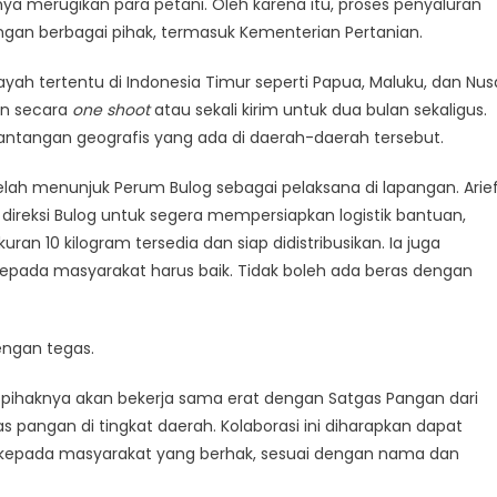
a merugikan para petani. Oleh karena itu, proses penyaluran
engan berbagai pihak, termasuk Kementerian Pertanian.
ah tertentu di Indonesia Timur seperti Papua, Maluku, dan Nus
an secara
one shoot
atau sekali kirim untuk dua bulan sekaligus.
 tantangan geografis yang ada di daerah-daerah tersebut.
telah menunjuk Perum Bulog sebagai pelaksana di lapangan. Arie
direksi Bulog untuk segera mempersiapkan logistik bantuan,
 10 kilogram tersedia dan siap didistribusikan. Ia juga
epada masyarakat harus baik. Tidak boleh ada beras dengan
dengan tegas.
pihaknya akan bekerja sama erat dengan Satgas Pangan dari
s pangan di tingkat daerah. Kolaborasi ini diharapkan dapat
epada masyarakat yang berhak, sesuai dengan nama dan