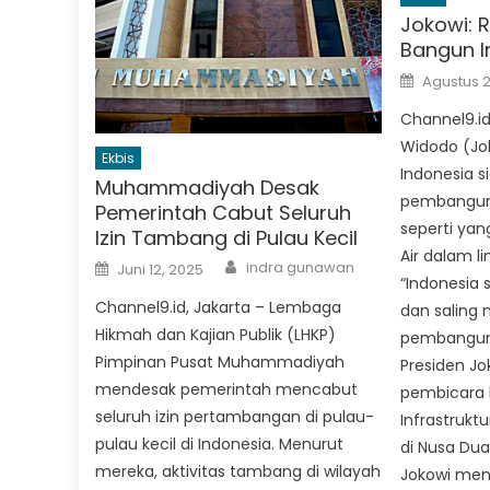
Jokowi: R
Bangun I
Posted
Agustus 2
on
Channel9.id
Widodo (Jo
Ekbis
Indonesia 
Muhammadiyah Desak
pembangunan
Pemerintah Cabut Seluruh
seperti yan
Izin Tambang di Pulau Kecil
Air dalam l
Author
Posted
indra gunawan
Juni 12, 2025
on
“Indonesia
Channel9.id, Jakarta – Lembaga
dan saling
Hikmah dan Kajian Publik (LHKP)
pembangunan
Pimpinan Pusat Muhammadiyah
Presiden Jo
mendesak pemerintah mencabut
pembicara 
seluruh izin pertambangan di pulau-
Infrastruktu
pulau kecil di Indonesia. Menurut
di Nusa Dua,
mereka, aktivitas tambang di wilayah
Jokowi men