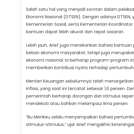
Salah satu hal yang menjadi sorotan dalam pelaks
Ekonomi Nasional (DTSEN). Dengan adanya DTSEN, ya
Kementerian Sosial, serta Kementerian Koordinat
bantuan dapat lebih akurat dan tepat sasaran.
Lebih jauh, Arief juga menekankan bahwa bantuan
beban ekonomi masyarakat, tetapi juga merupaka
ekonomi nasional. Ia berharap program-program st
memberikan kontribusi nyata terhadap pertumbuha
Menteri Keuangan sebelumnya telah menargetkan 
inflasi, yang saat ini tercatat sebesar 1,6 persen.
pemerintah berharap dorongan dari stimulus sep
mendekati atau bahkan melampaui lima persen.
“Bu Menkeu selalu menyampaikan bahwa pertumbuhan 
stimulus-stimulus,” ujar Arief mengakhiri keteranga