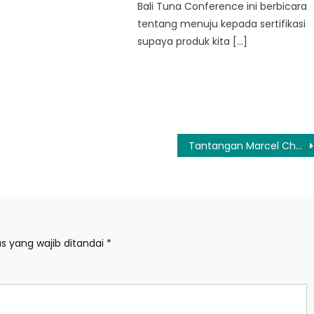
Bali Tuna Conference ini berbicara
tentang menuju kepada sertifikasi
supaya produk kita […]
Tantangan Marcel Chandrawinata Jadi Produser Film Horor ‘The Dark House’
s yang wajib ditandai
*