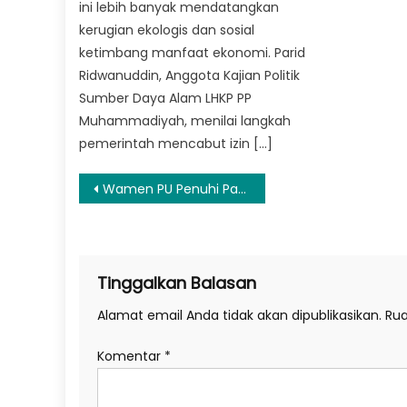
ini lebih banyak mendatangkan
kerugian ekologis dan sosial
ketimbang manfaat ekonomi. Parid
Ridwanuddin, Anggota Kajian Politik
Sumber Daya Alam LHKP PP
Muhammadiyah, menilai langkah
pemerintah mencabut izin […]
Navigasi
Wamen PU Penuhi Panggilan Kejagung soal Kasus Korupsi Rumah Eks Timtim
pos
Tinggalkan Balasan
Alamat email Anda tidak akan dipublikasikan.
Rua
Komentar
*