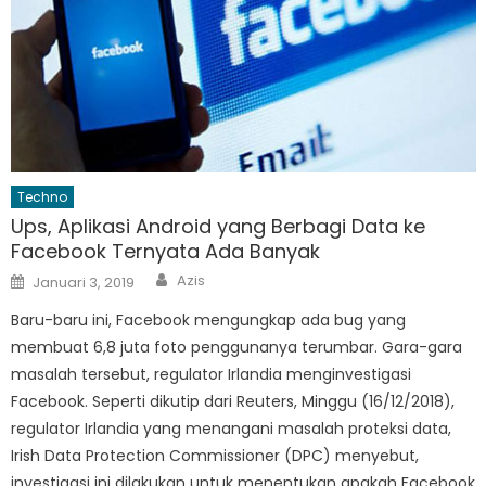
Techno
Ups, Aplikasi Android yang Berbagi Data ke
Facebook Ternyata Ada Banyak
Author
Posted
Azis
Januari 3, 2019
on
Baru-baru ini, Facebook mengungkap ada bug yang
membuat 6,8 juta foto penggunanya terumbar. Gara-gara
masalah tersebut, regulator Irlandia menginvestigasi
Facebook. Seperti dikutip dari Reuters, Minggu (16/12/2018),
regulator Irlandia yang menangani masalah proteksi data,
Irish Data Protection Commissioner (DPC) menyebut,
investigasi ini dilakukan untuk menentukan apakah Facebook