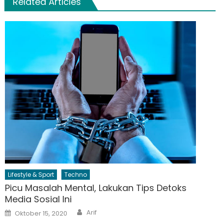
Related Articles
Lifestyle & Sport
Techno
Picu Masalah Mental, Lakukan Tips Detoks
Media Sosial Ini
Author
Posted
Arif
Oktober 15, 2020
on