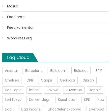
Masuk
Feed entri
Feed komentar
WordPress.org
Tag Cloud
Arsenal
Barcelona
Bola.com
Bola.net
BPIP
Chelsea
DPR
Ganjar
Gerindra
Gibran
Hot Topic
inflasi
Jokowi
Juventus
kapolri
kbri tokyo
Kemendagri
Kesehatan
KPK
kpu
Liga 1
Liga Inggris
Lihat Selengkapnya
Liverpool