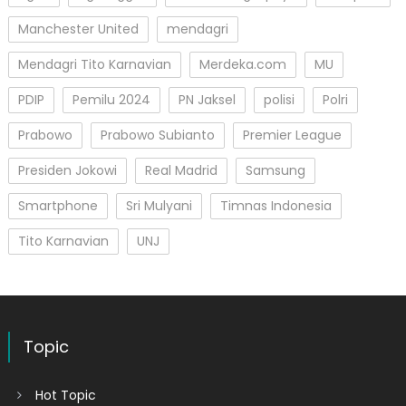
Manchester United
mendagri
Mendagri Tito Karnavian
Merdeka.com
MU
PDIP
Pemilu 2024
PN Jaksel
polisi
Polri
Prabowo
Prabowo Subianto
Premier League
Presiden Jokowi
Real Madrid
Samsung
Smartphone
Sri Mulyani
Timnas Indonesia
Tito Karnavian
UNJ
Topic
Hot Topic