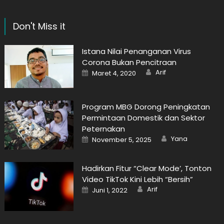
Don't Miss it
Istana Nilai Penanganan Virus
Corona Bukan Pencitraan
Author
Posted
Arif
Maret 4, 2020
on
Program MBG Dorong Peningkatan
Permintaan Domestik dan Sektor
Peternakan
Author
Posted
Yana
November 5, 2025
on
Hadirkan Fitur “Clear Mode’, Tonton
Video TikTok Kini Lebih “Bersih”
Author
Posted
Arif
Juni 1, 2022
on