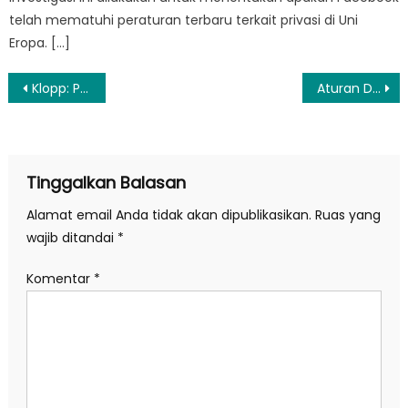
telah mematuhi peraturan terbaru terkait privasi di Uni
Eropa. […]
Navigasi
Klopp: Perkembangan Andrew Robertson di Liverpool Luar Biasa
Aturan DP 0 Persen Kendaraan Bermotor Kontraproduktif dengan Proyek MRT
pos
Tinggalkan Balasan
Alamat email Anda tidak akan dipublikasikan.
Ruas yang
wajib ditandai
*
Komentar
*