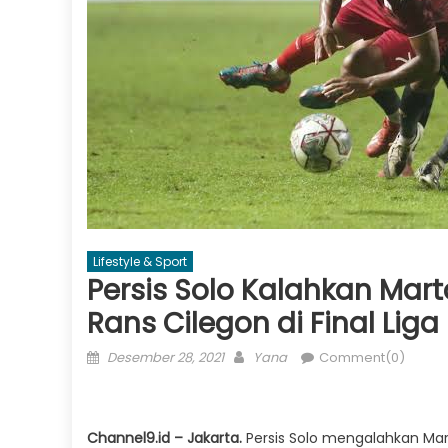
Lifestyle & Sport
Persis Solo Kalahkan Mar
Rans Cilegon di Final Liga
Posted
Author
Desember 28, 2021
Yana
Comment(0)
on
Channel9.id – Jakarta.
Persis Solo mengalahkan Ma