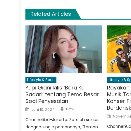
Related Articles
Lifestyle & Sport
Lifestyle & S
Yupi Giani Rilis ‘Baru Ku
Rayakan 3
Sadari’ tentang Tema Besar
Musik Tan
Soal Penyesalan
Konser T
Berdans
Author
Posted
Dewi
Juni 10, 2024
on
Posted
November
on
Channel9.id-Jakarta. Setelah sukses
Channel9.id
dengan single perdananya, ‘Teman