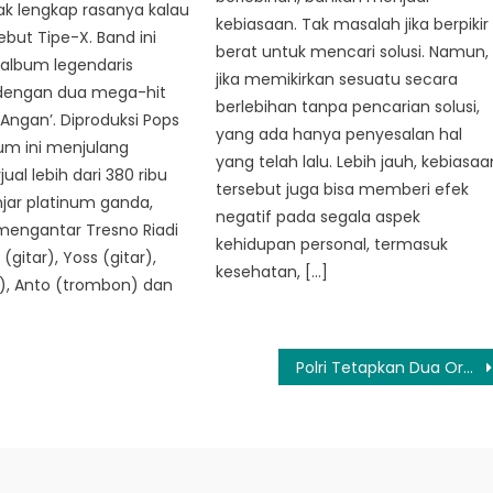
ak lengkap rasanya kalau
kebiasaan. Tak masalah jika berpikir
but Tipe-X. Band ini
berat untuk mencari solusi. Namun,
 album legendaris
jika memikirkan sesuatu secara
dengan dua mega-hit
berlebihan tanpa pencarian solusi,
‘Angan’. Diproduksi Pops
yang ada hanya penyesalan hal
um ini menjulang
yang telah lalu. Lebih jauh, kebiasaa
jual lebih dari 380 ribu
tersebut juga bisa memberi efek
njar platinum ganda,
negatif pada segala aspek
mengantar Tresno Riadi
kehidupan personal, termasuk
y (gitar), Yoss (gitar),
kesehatan, […]
), Anto (trombon) dan
Polri Tetapkan Dua Orang Tersangka Atas Insiden Kapal Tenggelam di Malaysia