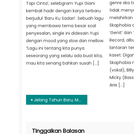
genre ska t
Tapi Cinta’, selebgram Yupi Giani
tidak menye
kembali hadir dengan karya terbaru
melahirkan
berjudul ‘Baru Ku Sadari’. Sebuah lagu
Skaphobia 
yang membawa tema besar soal
‘Genit’ dan 
penyesalan, single ini didesain Yupi
Record, alb
dengan mood yang slow dan mellow.
lantaran ter
“Lagu ini tentang kita punya
kaset. Diga
seseorang yang selalu ada buat kita,
Skaphobia 
mau kita senang bahkan susah […]
(vokal), Bill
Micky (Bass
Arie […]
Navigasi
Jelang Tahun Baru, Mendagri Minta Kepala Daerah Maksimalkan Aplikasi PeduliLindungi di Ruang Publik
pos
Tinggalkan Balasan