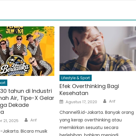
Lifestyle & Sport
port
Efek Overthinking Bagi
0 tahun di Industri
Kesehatan
ah Air, Tipe-X Gelar
Author
Posted
Arif
Agustus 17, 2020
iga Dekade
on
ka
Channel9.id-Jakarta. Banyak orang
Author
yang kerap overthinking atau
Arif
 21, 2025
memikirkan sesuatu secara
-Jakarta. Bicara musik
berlebihan, bahkan menjadi