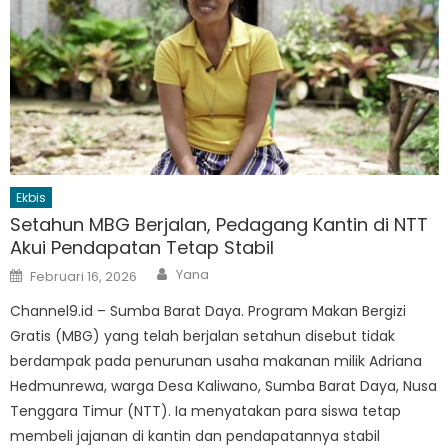
Ekbis
Setahun MBG Berjalan, Pedagang Kantin di NTT
Akui Pendapatan Tetap Stabil
Author
Posted
Yana
Februari 16, 2026
on
Channel9.id – Sumba Barat Daya. Program Makan Bergizi
Gratis (MBG) yang telah berjalan setahun disebut tidak
berdampak pada penurunan usaha makanan milik Adriana
Hedmunrewa, warga Desa Kaliwano, Sumba Barat Daya, Nusa
Tenggara Timur (NTT). Ia menyatakan para siswa tetap
membeli jajanan di kantin dan pendapatannya stabil