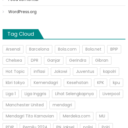
WordPress.org
Tag Cloud
Arsenal
Barcelona
Bola.com
Bola.net
BPIP
Chelsea
DPR
Ganjar
Gerindra
Gibran
Hot Topic
inflasi
Jokowi
Juventus
kapolri
kbri tokyo
Kemendagri
Kesehatan
KPK
kpu
Liga 1
Liga Inggris
Lihat Selengkapnya
Liverpool
Manchester United
mendagri
Mendagri Tito Karnavian
Merdeka.com
MU
PDIP
Pemilu 2024
PN Jaksel
polisi
Polri