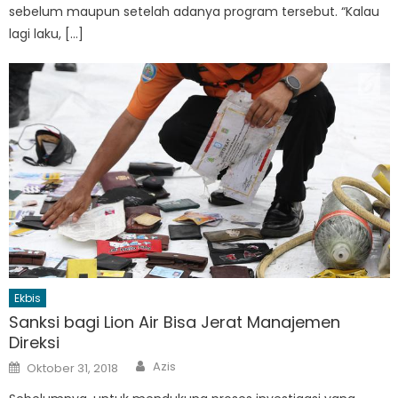
sebelum maupun setelah adanya program tersebut. “Kalau
lagi laku, […]
Ekbis
Sanksi bagi Lion Air Bisa Jerat Manajemen
Direksi
Author
Posted
Azis
Oktober 31, 2018
on