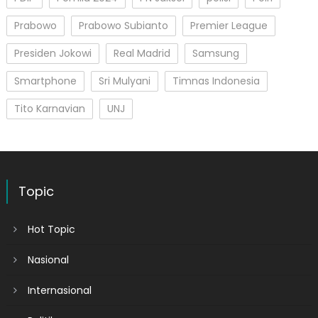
Prabowo
Prabowo Subianto
Premier League
Presiden Jokowi
Real Madrid
Samsung
Smartphone
Sri Mulyani
Timnas Indonesia
Tito Karnavian
UNJ
Topic
Hot Topic
Nasional
Internasional