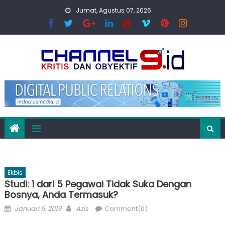
Skip
Jumat, Agustus 07, 2026
to
content
Ekbis
Studi: 1 dari 5 Pegawai Tidak Suka Dengan
Bosnya, Anda Termasuk?
Posted
Author
Januari 6, 2019
Azis
Comment(0)
on