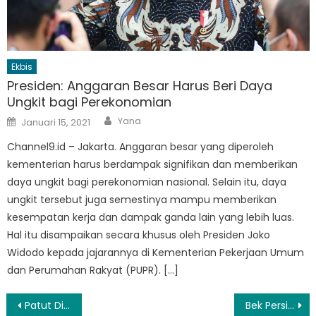
Ekbis
Presiden: Anggaran Besar Harus Beri Daya
Ungkit bagi Perekonomian
Author
Posted
Yana
Januari 15, 2021
on
Channel9.id – Jakarta. Anggaran besar yang diperoleh
kementerian harus berdampak signifikan dan memberikan
daya ungkit bagi perekonomian nasional. Selain itu, daya
ungkit tersebut juga semestinya mampu memberikan
kesempatan kerja dan dampak ganda lain yang lebih luas.
Hal itu disampaikan secara khusus oleh Presiden Joko
Widodo kepada jajarannya di Kementerian Pekerjaan Umum
dan Perumahan Rakyat (PUPR). […]
Navigasi
Patut Dicoba, Begini Trik Kirim File Berukuran Besar via Email
Bek Persija Merapat ke Madura United?