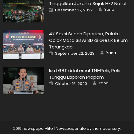
Tinggalkan Jakarta Sejak H-2 Natal
Author
Posted
Yana
Desember 27, 2022
on
47 Saksi Sudah Diperiksa, Pelaku
Colok Mata Siswi SD di Gresik Belum
Terungkap
Author
Posted
Yana
September 22, 2023
on
Isu LGBT di Internal TNI-Polri, Polri
Tunggu Laporan Propam
Author
Posted
Yana
Oktober 16, 2020
on
2019 newspaper-lite
|
Newspaper Lite by
themecentury
.