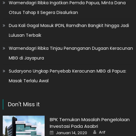
Wamendagri Ribka Ingatkan Pemda Papua, Minta Dana
Otsus Tahap II Segera Disalurkan
Dua Kali Gagal Masuk IPDN, Ramdhan Bangkit hingga Jadi
Lulusan Terbaik
Wamendagri Ribka Tinjau Penanganan Dugaan Keracunan
MBG di Jayapura
Sudaryono Ungkap Penyebab Keracunan MBG di Papua:
Masak Terlalu Awal
Don't Miss it
BPK Temukan Masalah Pengelolaan
Investasi Pada Asabri
Author
Posted
Arif
Januari 14, 2020
on