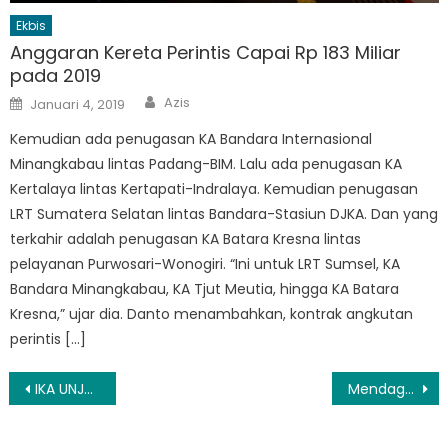
Ekbis
Anggaran Kereta Perintis Capai Rp 183 Miliar
pada 2019
Author
Posted
Azis
Januari 4, 2019
on
Kemudian ada penugasan KA Bandara Internasional
Minangkabau lintas Padang-BIM. Lalu ada penugasan KA
Kertalaya lintas Kertapati-Indralaya. Kemudian penugasan
LRT Sumatera Selatan lintas Bandara-Stasiun DJKA. Dan yang
terkahir adalah penugasan KA Batara Kresna lintas
pelayanan Purwosari-Wonogiri. “Ini untuk LRT Sumsel, KA
Bandara Minangkabau, KA Tjut Meutia, hingga KA Batara
Kresna,” ujar dia. Danto menambahkan, kontrak angkutan
perintis […]
Navigasi
IKA UNJ-Pemprov DKI Siapkan Kemitraan Strategis, Fokus Isu Lingkungan dan Transportasi
Mendagri Tito Dorong DKPP Tingkatkan Integritas Penyelenggara Pemilu
pos