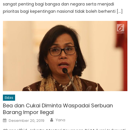
sangat penting bagi bangsa dan negara serta menjadi
prioritas bagi kepentingan nasional tidak boleh berhenti […]
Ekbis
Bea dan Cukai Diminta Waspadai Serbuan
Barang Impor Ilegal
Author
Posted
Yana
Desember 20, 2019
on