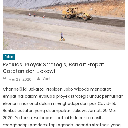
Ekbis
Evaluasi Proyek Strategis, Berikut Empat
Catatan dari Jokowi
Author
Posted
Yanti
Mei 29, 2020
on
Channel9.id-Jakarta. Presiden Joko Widodo mencatat
empat hal dalam evaluasi proyek strategis untuk pemulihan
ekonomi nasional dalam menghadapi dampak Covid-19.
Berikut catatan yang disampaikan Jokowi, Jumat, 29 Mei
2020. Pertama, walaupun saat ini Indonesia masih
menghadapi pandemi tapi agenda-agenda strategis yang