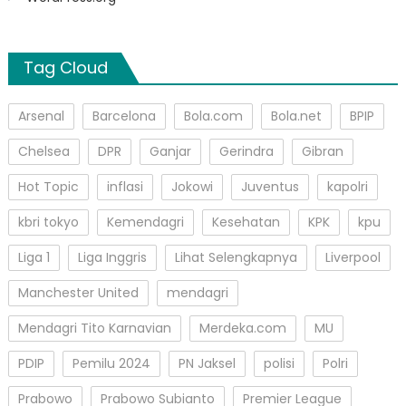
Tag Cloud
Arsenal
Barcelona
Bola.com
Bola.net
BPIP
Chelsea
DPR
Ganjar
Gerindra
Gibran
Hot Topic
inflasi
Jokowi
Juventus
kapolri
kbri tokyo
Kemendagri
Kesehatan
KPK
kpu
Liga 1
Liga Inggris
Lihat Selengkapnya
Liverpool
Manchester United
mendagri
Mendagri Tito Karnavian
Merdeka.com
MU
PDIP
Pemilu 2024
PN Jaksel
polisi
Polri
Prabowo
Prabowo Subianto
Premier League