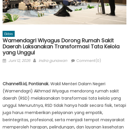
Ekbis
Wamendagri Wiyagus Dorong Rumah Sakit
Daerah Laksanakan Transformasi Tata Kelola
yang Unggul
Posted
Author
Juni 12, 2026
indra gunawan
Comment(0)
on
Channel9.id, Pontianak.
Wakil Menteri Dalam Negeri
(Wamendagri) Akhmad Wiyagus mendorong rumah sakit
daerah (RSD) melaksanakan transformasi tata kelola yang
unggul. Menurutnya, RSD tidak hanya hadir secara fisik, tetapi
juga harus memberikan pelayanan yang empatik,
berintegritas, profesional, serta menjadi tempat masyarakat
memperoleh harapan, pelindungan, dan layanan kesehatan