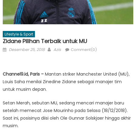
Lifestyle & Sport
Zidane Pilihan Terbaik untuk MU
Posted
Author
Desember 25, 2018
Azis
Comment(0)
on
Channel9.id, Paris –
Mantan striker Manchester United (MU),
Louis Saha menilai Zinedine Zidane sebagai manajer tim
untuk musim depan.
Setan Merah, sebutan MU, sedang mencari manajer baru
setelah memecat Jose Mourinho pada Selasa (18/12/2018).
Saat ini, posisinya diisi oleh Ole Gunnar Solskjaer hingga akhir
musim.