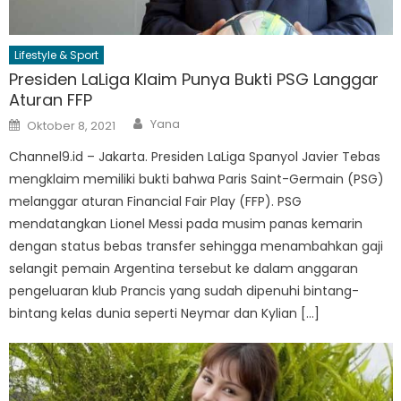
Lifestyle & Sport
Presiden LaLiga Klaim Punya Bukti PSG Langgar
Aturan FFP
Author
Posted
Yana
Oktober 8, 2021
on
Channel9.id – Jakarta. Presiden LaLiga Spanyol Javier Tebas
mengklaim memiliki bukti bahwa Paris Saint-Germain (PSG)
melanggar aturan Financial Fair Play (FFP). PSG
mendatangkan Lionel Messi pada musim panas kemarin
dengan status bebas transfer sehingga menambahkan gaji
selangit pemain Argentina tersebut ke dalam anggaran
pengeluaran klub Prancis yang sudah dipenuhi bintang-
bintang kelas dunia seperti Neymar dan Kylian […]