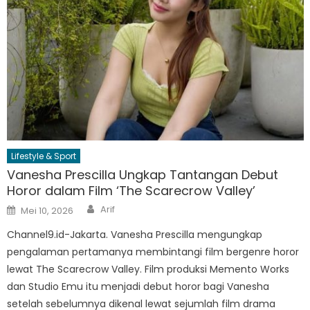
Lifestyle & Sport
Vanesha Prescilla Ungkap Tantangan Debut
Horor dalam Film ‘The Scarecrow Valley’
Author
Posted
Arif
Mei 10, 2026
on
Channel9.id-Jakarta. Vanesha Prescilla mengungkap
pengalaman pertamanya membintangi film bergenre horor
lewat The Scarecrow Valley. Film produksi Memento Works
dan Studio Emu itu menjadi debut horor bagi Vanesha
setelah sebelumnya dikenal lewat sejumlah film drama