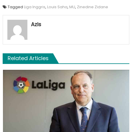
Tagged
Liga Inggris
,
Louis Saha
,
MU
,
Zinedine Zidane
Azis
Related Articles