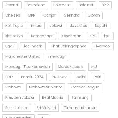
Arsenal
Barcelona
Bola.com
Bola.net
BPIP
Chelsea
DPR
Ganjar
Gerindra
Gibran
Hot Topic
inflasi
Jokowi
Juventus
kapolri
kbri tokyo
Kemendagri
Kesehatan
KPK
kpu
Liga 1
Liga Inggris
Lihat Selengkapnya
Liverpool
Manchester United
mendagri
Mendagri Tito Karnavian
Merdeka.com
MU
PDIP
Pemilu 2024
PN Jaksel
polisi
Polri
Prabowo
Prabowo Subianto
Premier League
Presiden Jokowi
Real Madrid
Samsung
Smartphone
Sri Mulyani
Timnas Indonesia
Tito Karnavian
UNJ