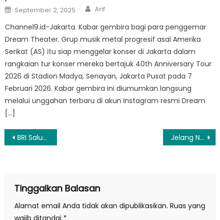
Author
Posted
Arif
September 2, 2025
on
Channel9.id-Jakarta. Kabar gembira bagi para penggemar
Dream Theater. Grup musik metal progresif asal Amerika
Serikat (AS) itu siap menggelar konser di Jakarta dalam
rangkaian tur konser mereka bertajuk 40th Anniversary Tour
2026 di Stadion Madya, Senayan, Jakarta Pusat pada 7
Februari 2026. Kabar gembira ini diumumkan langsung
melalui unggahan terbaru di akun Instagram resmi Dream
[…]
Navigasi
BRI Salurkan Bantuan CSR kepada Korban Bencana Tsunami Banten dan Lampung
Jelang Natal, Menteri Jonan Pastikan Pasokan BBM dan Listrik Aman
pos
Tinggalkan Balasan
Alamat email Anda tidak akan dipublikasikan.
Ruas yang
wajib ditandai
*