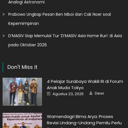
Analogi Astronomi
Prabowo Ungkap Pesan Ben Mboi dan Cak Noer soal
Kepemimpinan
D’MASIV Siap Memulai Tur ‘D’MASIV Asia Home Run’ di Asia
pada Oktober 2026
Don't Miss it
4 Pelajar Surabaya Wakili RI di Forum
Anak Muda Tokyo
Author
Posted
Dewi
Agustus 23, 2025
on
Wamendagri Bima Arya: Proses
Revisi Undang-Undang Pemilu Perlu