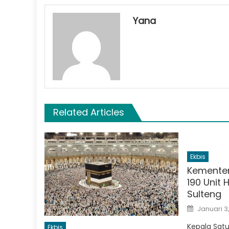
Yana
Related Articles
Ekbis
Kementer
190 Unit
Sulteng
Posted
Januari 3
on
Kepala Sat
Ekbis