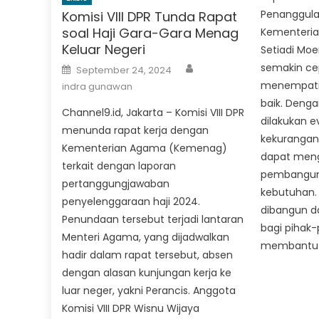
Penanggul
Komisi VIII DPR Tunda Rapat
soal Haji Gara-Gara Menag
Kementerian
Keluar Negeri
Setiadi Mo
Author
Posted
semakin ce
September 24, 2024
on
menempati
indra gunawan
baik. Denga
Channel9.id, Jakarta – Komisi VIII DPR
dilakukan e
menunda rapat kerja dengan
kekurangan
Kementerian Agama (Kemenag)
dapat meng
terkait dengan laporan
pembanguna
pertanggungjawaban
kebutuhan.
penyelenggaraan haji 2024.
dibangun d
Penundaan tersebut terjadi lantaran
bagi pihak-
Menteri Agama, yang dijadwalkan
membantu 
hadir dalam rapat tersebut, absen
dengan alasan kunjungan kerja ke
luar neger, yakni Perancis. Anggota
Komisi VIII DPR Wisnu Wijaya