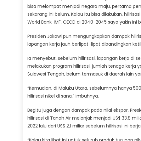
bisa melompat menjadi negara maju, pertama pen
sekarang ini belum. Kalau itu bisa dilakukan, hiliri
World Bank, IMF, OECD di 2040-2045 saya yakin ini b
Presiden Jokowi pun mengungkapkan dampak hiliris
lapangan kerja jauh berlipat-lipat dibandingkan k
Ia menyebut, sebelum hilirisasi, lapangan kerja di 
melakukan program hilirisasi, jumlah tenaga kerja 
Sulawesi Tengah, belum termasuk di daerah lain ya
“Kemudian, di Maluku Utara, sebelumnya hanya 500 or
hilirisasi nikel di sana,” imbuhnya.
Begitu juga dengan dampak pada nilai ekspor. Presi
hilirisasi di Tanah Air melonjak menjadi US$ 33,8 mil
2022 lalu dari US$ 2,1 miliar sebelum hilirisasi ini be
“Kalau kita lihat ini untuk seluruh produk turunan nike