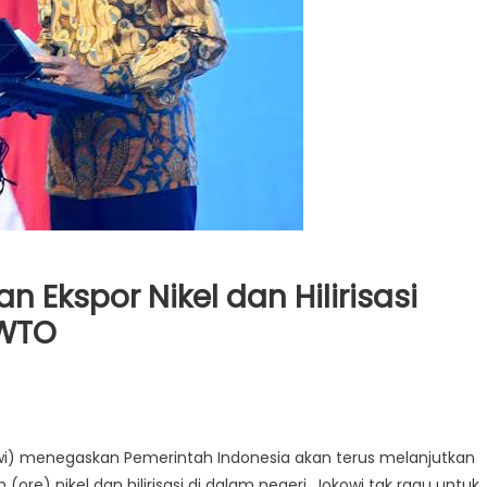
 Ekspor Nikel dan Hilirisasi
-WTO
wi) menegaskan Pemerintah Indonesia akan terus melanjutkan
(ore) nikel dan hilirisasi di dalam negeri. Jokowi tak ragu untuk