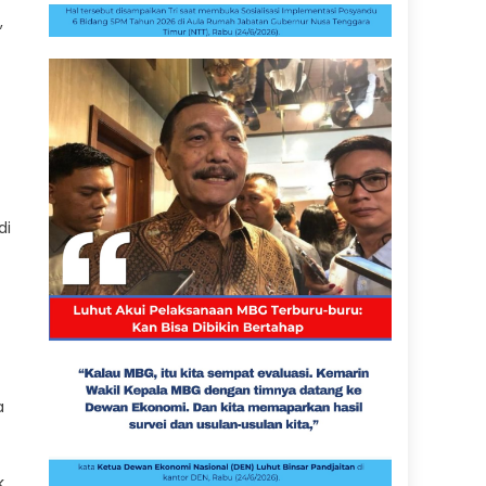
,
di
a
k