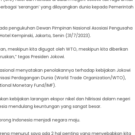
erbagai ‘serangan’ yang dilayangkan dunia kepada Pemerintah
pada pengukuhan Dewan Pimpinan Nasional Asosiasi Pengusaha
otel Kempinski, Jakarta, Senin (31/7/2023).
ruskan, meskipun kita digugat oleh WTO, meskipun kita diberikan
ruskan,” tegas Presiden Jokowi.
nasional menyatakan penolakannya terhadap kebijakan Jokowi
ganisasi Perdagangan Dunia (World Trade Organization/WTO),
ational Monetary Fund/IMF).
 kebijakan larangan ekspor nikel dan hilirisasi dalam negeri
ndonesia mendulang keuntungan yang sangat besar.
dorong Indonesia menjadi negara maju.
, karena menurut saya ada 2 hal penting yang menyebabkan kita