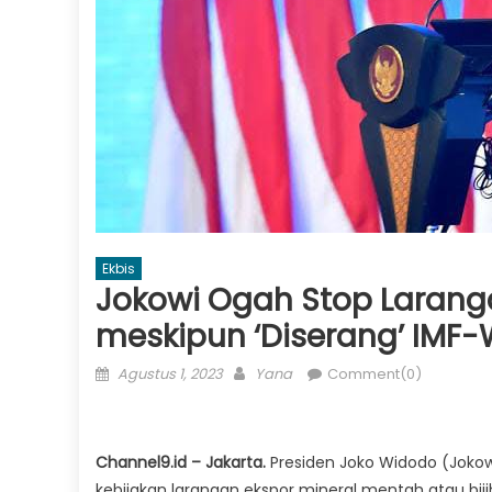
Ekbis
Jokowi Ogah Stop Larangan
meskipun ‘Diserang’ IMF
Posted
Author
Agustus 1, 2023
Yana
Comment(0)
on
Channel9.id – Jakarta.
Presiden Joko Widodo (Joko
kebijakan larangan ekspor mineral mentah atau bijih 