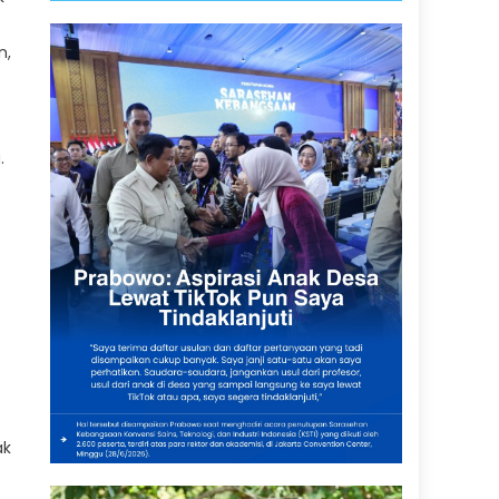
n,
.
.
ak