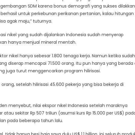
gembangan SDM karena bonus demografi yang sukses dilakkan
sasi berhasil untuk perkebunan perikanan pertanian, kalau hitungan
isa agak maju,” tuturnya.
asi nikel yang sudah dijalankan Indonesia sudah menyerap
etikan hanya menjual mineral mentah.
sektor nikel hanya sebesar 1.800 tenaga kerja. Namun ketika sudah
yang diserap mencapai 71.500 orang. Itu pun hanya yang berada 
ng juga turut menggencarkan program hilirisasi.
ang, setelah hilirisasi 45.600 pekerja yang bisa bekerja di
den menyebut, nilai ekspor nikel Indonesia setelah maraknya
iar atau sekitar Rp 507 triliun (asumsi kurs Rp 15.000 per US$) pad
rjalan pada beberapa tahun lalu.
l, tidak hanya besi baja saya dulu US$ 1,1 billion, ini seluruh produ