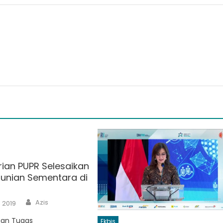
ian PUPR Selesaikan
 Hunian Sementara di
Author
Azis
, 2019
uan Tugas
Ekbis