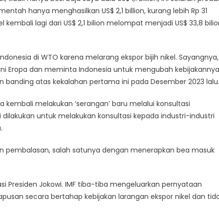
mentah hanya menghasilkan US$ 2,1 billion, kurang lebih Rp 31
 nikel kembali lagi dari US$ 2,1 bilion melompat menjadi US$ 33,8 bilio
ndonesia di WTO karena melarang ekspor bijih nikel. Sayangnya,
ni Eropa dan meminta Indonesia untuk mengubah kebijakannya
n banding atas kekalahan pertama ini pada Desember 2023 lalu
pa kembali melakukan ‘serangan’ baru melalui konsultasi
dilakukan untuk melakukan konsultasi kepada industri-industri
.
kukan pembalasan, salah satunya dengan menerapkan bea masuk
risasi Presiden Jokowi. IMF tiba-tiba mengeluarkan pernyataan
san secara bertahap kebijakan larangan ekspor nikel dan tid