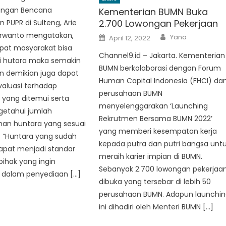
angan Bencana
Kementerian BUMN Buka
2.700 Lowongan Pekerjaan
 PUPR di Sulteng, Arie
Author
erwanto mengatakan,
Posted
Yana
April 12, 2022
on
pat masyarakat bisa
Channel9.id – Jakarta. Kementerian
 hutara maka semakin
BUMN berkolaborasi dengan Forum
n demikian juga dapat
Human Capital Indonesia (FHCI) da
valuasi terhadap
perusahaan BUMN
 yang ditemui serta
menyelenggarakan ‘Launching
etahui jumlah
Rekrutmen Bersama BUMN 2022’
n huntara yang sesuai
yang memberi kesempatan kerja
 “Huntara yang sudah
kepada putra dan putri bangsa unt
apat menjadi standar
meraih karier impian di BUMN.
pihak yang ingin
Sebanyak 2.700 lowongan pekerjaa
dalam penyediaan […]
dibuka yang tersebar di lebih 50
perusahaan BUMN. Adapun launchi
ini dihadiri oleh Menteri BUMN […]