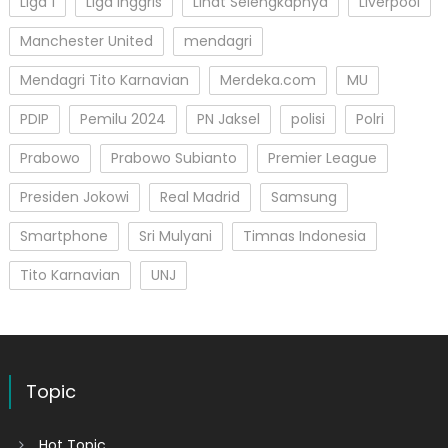
Liga 1
Liga Inggris
Lihat Selengkapnya
Liverpool
Manchester United
mendagri
Mendagri Tito Karnavian
Merdeka.com
MU
PDIP
Pemilu 2024
PN Jaksel
polisi
Polri
Prabowo
Prabowo Subianto
Premier League
Presiden Jokowi
Real Madrid
Samsung
Smartphone
Sri Mulyani
Timnas Indonesia
Tito Karnavian
UNJ
Topic
Hot Topic