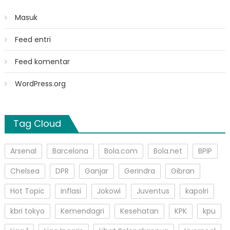
Masuk
Feed entri
Feed komentar
WordPress.org
Tag Cloud
Arsenal
Barcelona
Bola.com
Bola.net
BPIP
Chelsea
DPR
Ganjar
Gerindra
Gibran
Hot Topic
inflasi
Jokowi
Juventus
kapolri
kbri tokyo
Kemendagri
Kesehatan
KPK
kpu