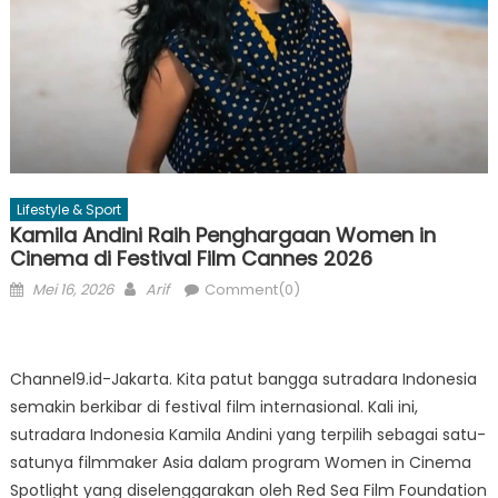
Lifestyle & Sport
Kamila Andini Raih Penghargaan Women in
Cinema di Festival Film Cannes 2026
Posted
Author
Mei 16, 2026
Arif
Comment(0)
on
Channel9.id-Jakarta. Kita patut bangga sutradara Indonesia
semakin berkibar di festival film internasional. Kali ini,
sutradara Indonesia Kamila Andini yang terpilih sebagai satu-
satunya filmmaker Asia dalam program Women in Cinema
Spotlight yang diselenggarakan oleh Red Sea Film Foundation