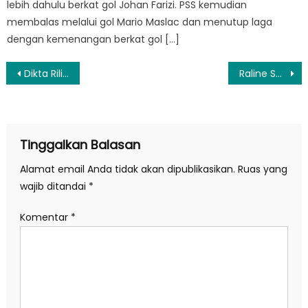
lebih dahulu berkat gol Johan Farizi. PSS kemudian
membalas melalui gol Mario Maslac dan menutup laga
dengan kemenangan berkat gol […]
Navigasi
Dikta Rilis EP ‘Unapologetic’, Fase Baru Pencarian Jati Diri dalam Musikalitasnya
Raline Shah Hadiri Acara Women in Cinema Gala di Festival Film Cannes 2026
pos
Tinggalkan Balasan
Alamat email Anda tidak akan dipublikasikan.
Ruas yang
wajib ditandai
*
Komentar
*