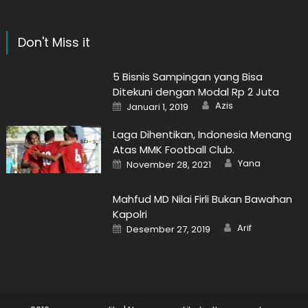
Don't Miss it
5 Bisnis Sampingan yang Bisa
Ditekuni dengan Modal Rp 2 Juta
Author
Posted
Azis
Januari 1, 2019
on
Laga Dihentikan, Indonesia Menang
Atas MMK Football Club.
Author
Posted
Yana
November 28, 2021
on
Mahfud MD Nilai Firli Bukan Bawahan
Kapolri
Author
Posted
Arif
Desember 27, 2019
on