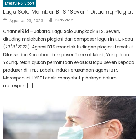
Lifestyle & Sport
Lagu Solo Member BTS “Seven” Dituding Plagiat
Author
Posted
rudy ade
Agustus 23, 2023
on
Channel9.id – Jakarta. Lagu Solo Jungkook BTS, Seven,
dituding melakukan plagiasi dari composer lagu Fin.K.L, Rabu
(23/8/2023). Agensi BTS menolak tudingan plagiasi tersebut.
Dilansir dari Koreaboo, komposer Time of Mask, Yang Joon
Young, telah ajukan permintaan evaluasi lagu Seven kepada
produser di HYBE Labels, induk Perusahaan agensi BTS.
Merespon ini HYBE Labels menyebut pihaknya belum
merespon […]