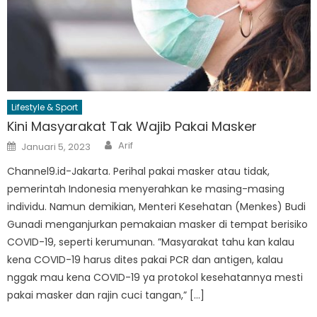
Lifestyle & Sport
Kini Masyarakat Tak Wajib Pakai Masker
Author
Posted
Arif
Januari 5, 2023
on
Channel9.id-Jakarta. Perihal pakai masker atau tidak,
pemerintah Indonesia menyerahkan ke masing-masing
individu. Namun demikian, Menteri Kesehatan (Menkes) Budi
Gunadi menganjurkan pemakaian masker di tempat berisiko
COVID-19, seperti kerumunan. ”Masyarakat tahu kan kalau
kena COVID-19 harus dites pakai PCR dan antigen, kalau
nggak mau kena COVID-19 ya protokol kesehatannya mesti
pakai masker dan rajin cuci tangan,” […]