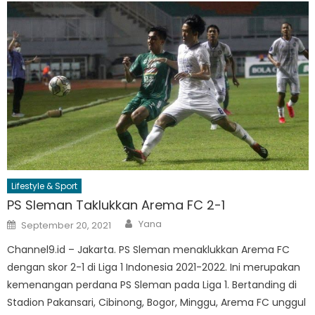
Lifestyle & Sport
PS Sleman Taklukkan Arema FC 2-1
Author
Posted
Yana
September 20, 2021
on
Channel9.id – Jakarta. PS Sleman menaklukkan Arema FC
dengan skor 2-1 di Liga 1 Indonesia 2021-2022. Ini merupakan
kemenangan perdana PS Sleman pada Liga 1. Bertanding di
Stadion Pakansari, Cibinong, Bogor, Minggu, Arema FC unggul