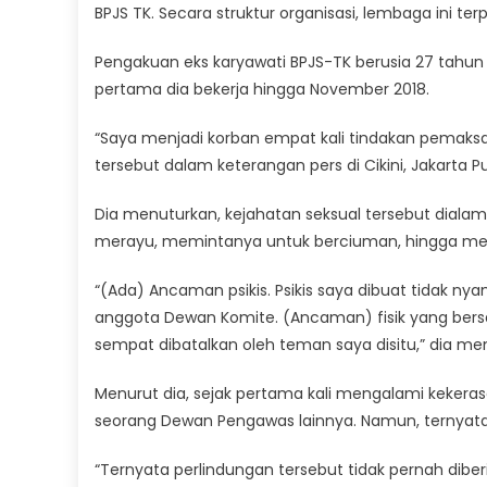
BPJS TK. Secara struktur organisasi, lembaga ini terp
Pengakuan eks karyawati BPJS-TK berusia 27 tahun 
pertama dia bekerja hingga November 2018.
“Saya menjadi korban empat kali tindakan pemak
tersebut dalam keterangan pers di Cikini, Jakarta P
Dia menuturkan, kejahatan seksual tersebut dialami
merayu, memintanya untuk berciuman, hingga m
“(Ada) Ancaman psikis. Psikis saya dibuat tidak ny
anggota Dewan Komite. (Ancaman) fisik yang bers
sempat dibatalkan oleh teman saya disitu,” dia m
Menurut dia, sejak pertama kali mengalami kekeras
seorang Dewan Pengawas lainnya. Namun, ternyata
“Ternyata perlindungan tersebut tidak pernah dibe