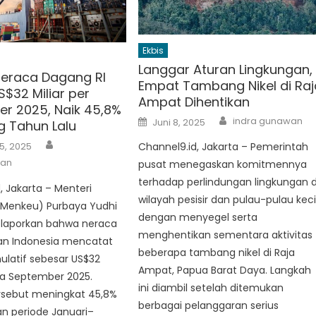
Ekbis
Langgar Aturan Lingkungan,
Neraca Dagang RI
Empat Tambang Nikel di Raj
$32 Miliar per
Ampat Dihentikan
r 2025, Naik 45,8%
Author
Posted
indra gunawan
Juni 8, 2025
g Tahun Lalu
on
Author
5, 2025
Channel9.id, Jakarta – Pemerintah
wan
pusat menegaskan komitmennya
terhadap perlindungan lingkungan d
, Jakarta – Menteri
wilayah pesisir dan pulau-pulau keci
Menkeu) Purbaya Yudhi
dengan menyegel serta
laporkan bahwa neraca
menghentikan sementara aktivitas
n Indonesia mencatat
beberapa tambang nikel di Raja
ulatif sebesar US$32
Ampat, Papua Barat Daya. Langkah
ga September 2025.
ini diambil setelah ditemukan
rsebut meningkat 45,8%
berbagai pelanggaran serius
n periode Januari–