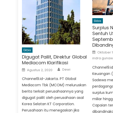
Ekbis
Surplus 
Sentuh US
Septembe
Dibandin
Ekbis
Posted
Oktober 1
on
Digugat Pailit, Direktur Global
indra guna
Mediacom Klarifikasi
Channel9.id
Author
Posted
Dewi
Agustus 2, 2020
on
Keuangan (
Channel9.id-Jakarta. PT Global
Sadewa me
Mediacom Tbk (MCOM) meluruskan
perdaganga
berita terkait perusahaannya yang
surplus kum
digugat pailit oleh perusahaan asal
miliar hing
Korea Selatan KT Corporation.
Capaian te
Perusahaan itu menegaskan jika
dibandingka