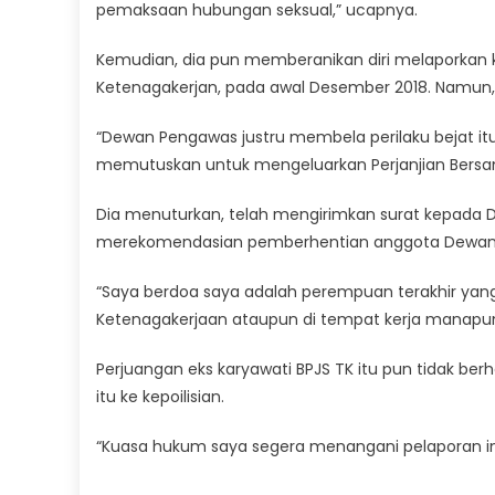
pemaksaan hubungan seksual,” ucapnya.
Kemudian, dia pun memberanikan diri melaporkan 
Ketenagakerjan, pada awal Desember 2018. Namun, la
“Dewan Pengawas justru membela perilaku bejat it
memutuskan untuk mengeluarkan Perjanjian Bersa
Dia menuturkan, telah mengirimkan surat kepada 
merekomendasian pemberhentian anggota Dewan 
“Saya berdoa saya adalah perempuan terakhir yan
Ketenagakerjaan ataupun di tempat kerja manapun,
Perjuangan eks karyawati BPJS TK itu pun tidak be
itu ke kepoilisian.
“Kuasa hukum saya segera menangani pelaporan ini