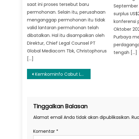
saat ini proses tersebut baru
September
permohonan. Selain itu, perusahaan
surplus US$
menganggap permohonan itu tidak
konferensi 
valid lantaran permohonan telah
Oktober 202
dibatalkan. Hal itu disampaikan oleh
Purbaya me
Direktur, Chief Legal Counsel PT
perdagangan
Global Mediacom Tbk, Christophorus
tengah […]
[…]
Navigasi
Kemkominfo Cabut Layanan First Media dan Bolt Hari Ini
pos
Tinggalkan Balasan
Alamat email Anda tidak akan dipublikasikan.
Rua
Komentar
*