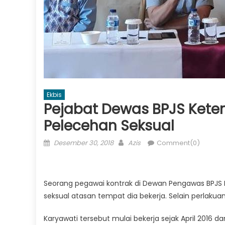
Ekbis
Pejabat Dewas BPJS Kete
Pelecehan Seksual
Posted
Author
Desember 30, 2018
Azis
Comment(0)
on
Seorang pegawai kontrak di Dewan Pengawas BPJS
seksual atasan tempat dia bekerja. Selain perlakua
Karyawati tersebut mulai bekerja sejak April 2016