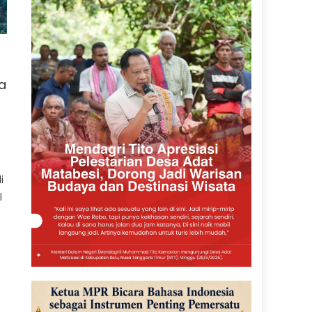
a
i
l