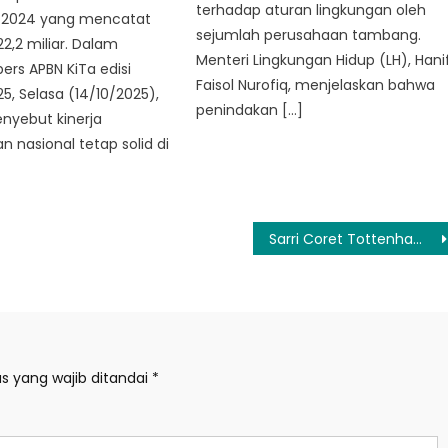
terhadap aturan lingkungan oleh
 2024 yang mencatat
sejumlah perusahaan tambang.
22,2 miliar. Dalam
Menteri Lingkungan Hidup (LH), Hani
pers APBN KiTa edisi
Faisol Nurofiq, menjelaskan bahwa
5, Selasa (14/10/2025),
penindakan […]
nyebut kinerja
 nasional tetap solid di
Sarri Coret Tottenham dari Calon Juara Liga Inggris
s yang wajib ditandai
*