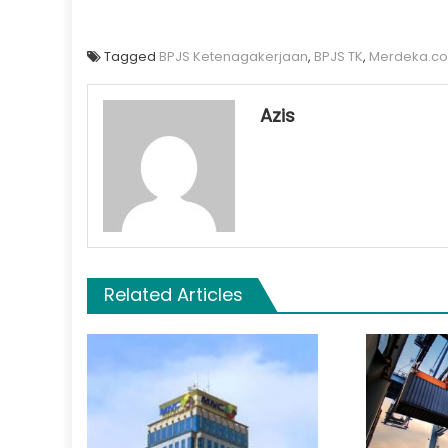
Tagged
BPJS Ketenagakerjaan
,
BPJS TK
,
Merdeka.c
Azis
Related Articles