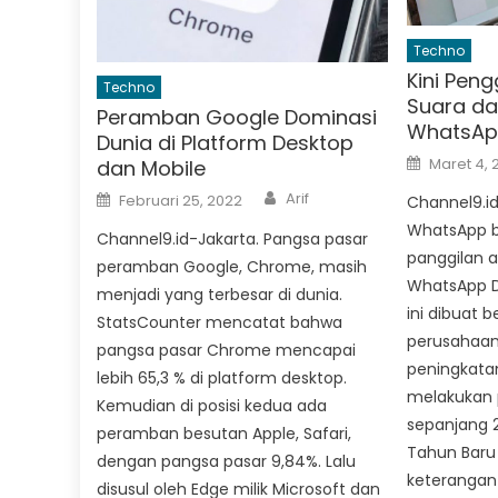
Techno
Kini Pen
Techno
Suara da
Peramban Google Dominasi
WhatsAp
Dunia di Platform Desktop
Posted
Maret 4, 
dan Mobile
on
Author
Posted
Arif
Februari 25, 2022
Channel9.id
on
WhatsApp b
Channel9.id-Jakarta. Pangsa pasar
panggilan a
peramban Google, Chrome, masih
WhatsApp D
menjadi yang terbesar di dunia.
ini dibuat 
StatsCounter mencatat bahwa
perusahaan
pangsa pasar Chrome mencapai
peningkata
lebih 65,3 % di platform desktop.
melakukan 
Kemudian di posisi kedua ada
sepanjang 2
peramban besutan Apple, Safari,
Tahun Baru 2
dengan pangsa pasar 9,84%. Lalu
keterangan
disusul oleh Edge milik Microsoft dan