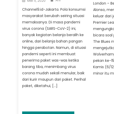
Arif
Mei 11, 2020
on
London – Be
Channel9.id-Jakarta. Pola konsumsi
Alonso, me
masyarakat berubah seiring situasi
keluar dari 
memaksanya. Di masa pandemi
Premier Lea
virus corona (SARS-CoV-2) ini,
mengungkap
banyak kegiatan belanja beralih ke
bicara soal
online, dari belanja bahan pangan
The Blues 
hingga perabotan. Namun, di situasi
mengejutka
pandemi seperti ini membuat
Wolverham
penerima paket was-was ketika
pekan ke-15
barang tiba, menimbang virus
Kamis (6/12/
corona mudah sekali menular, baik
minor itu m
dari kurir maupun dari paket. Perihal
paket, diketahui, […]