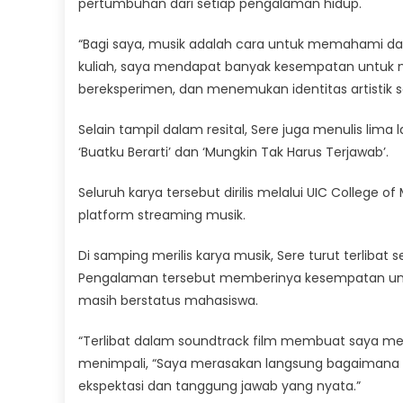
pertumbuhan dari setiap pengalaman hidup.
“Bagi saya, musik adalah cara untuk memahami d
kuliah, saya mendapat banyak kesempatan untuk m
bereksperimen, dan menemukan identitas artistik sa
Selain tampil dalam resital, Sere juga menulis lima lagu
‘Buatku Berarti’ dan ‘Mungkin Tak Harus Terjawab’.
Seluruh karya tersebut dirilis melalui UIC College o
platform streaming musik.
Di samping merilis karya musik, Sere turut terlibat
Pengalaman tersebut memberinya kesempatan untuk
masih berstatus mahasiswa.
“Terlibat dalam soundtrack film membuat saya meli
menimpali, “Saya merasakan langsung bagaimana s
ekspektasi dan tanggung jawab yang nyata.”