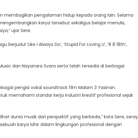
an membagikan pengalaman hidup kepada orang lain. Selama
engembangkan karya tersebut sekaligus belajar menulis,
ya,” ujar Sere.
 berjudul ‘Like I Always Do’, ‘Stupid For Loving U’, ‘8 8 18th’,
f Music dan Nayanara Svara serta telah tersedia di berbagai
 sebagai pengisi vokal soundtrack film Malam 3 Yasinan.
 memahami standar kerja industri kreatif profesional sejak
hat dunia musik dari perspektif yang berbeda,” kata Sere, sera
ebuah karya lahir dalam lingkungan profesional dengan