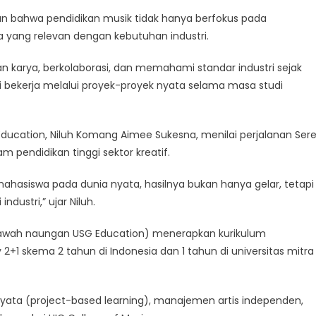
kan bahwa pendidikan musik tidak hanya berfokus pada
a yang relevan dengan kebutuhan industri.
 karya, berkolaborasi, dan memahami standar industri sejak
i bekerja melalui proyek-proyek nyata selama masa studi
Education, Niluh Komang Aimee Sukesna, menilai perjalanan Ser
pendidikan tinggi sektor kreatif.
ahasiswa pada dunia nyata, hasilnya bukan hanya gelar, tetapi
dustri,” ujar Niluh.
i bawah naungan USG Education) menerapkan kurikulum
+1 skema 2 tahun di Indonesia dan 1 tahun di universitas mitra
yata (project-based learning), manajemen artis independen,