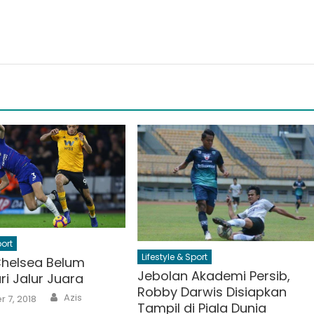
port
Lifestyle & Sport
Chelsea Belum
Jebolan Akademi Persib,
ri Jalur Juara
Robby Darwis Disiapkan
Author
Azis
 7, 2018
Tampil di Piala Dunia