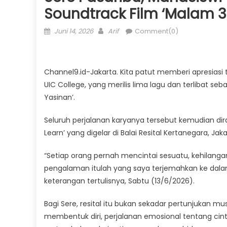
Soundtrack Film ‘Malam 3
Posted
Author
Juni 14, 2026
Arif
Comment(0)
on
Channel9.id-Jakarta. Kita patut memberi apresiasi
UIC College, yang merilis lima lagu dan terlibat se
Yasinan’.
Seluruh perjalanan karyanya tersebut kemudian dira
Learn’ yang digelar di Balai Resital Kertanegara, Ja
“Setiap orang pernah mencintai sesuatu, kehilanga
pengalaman itulah yang saya terjemahkan ke dalam 
keterangan tertulisnya, Sabtu (13/6/2026).
Bagi Sere, resital itu bukan sekadar pertunjukan m
membentuk diri, perjalanan emosional tentang ci