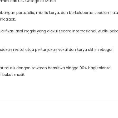
Emas dari UIC College of Music.
gun portofolio, merilis karya, dan berkolaborasi sebelum lulu
undtrack.
lifikasi asal Inggris yang diakui secara internasional. Audisi bak
akan resital atau pertunjukan vokal dan karya akhir sebagai
at musik dengan tawaran beasiswa hingga 90% bagi talenta
i bakat musik.