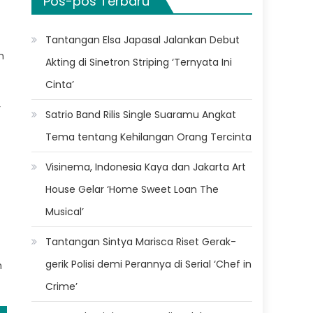
Pos-pos Terbaru
Tantangan Elsa Japasal Jalankan Debut
n
Akting di Sinetron Striping ‘Ternyata Ini
Cinta’
r
Satrio Band Rilis Single Suaramu Angkat
Tema tentang Kehilangan Orang Tercinta
Visinema, Indonesia Kaya dan Jakarta Art
House Gelar ‘Home Sweet Loan The
Musical’
Tantangan Sintya Marisca Riset Gerak-
gerik Polisi demi Perannya di Serial ‘Chef in
n
Crime’