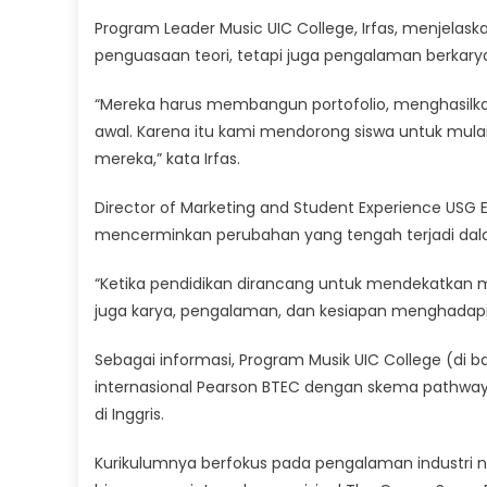
Program Leader Music UIC College, Irfas, menjelas
penguasaan teori, tetapi juga pengalaman berkary
“Mereka harus membangun portofolio, menghasilkan
awal. Karena itu kami mendorong siswa untuk mula
mereka,” kata Irfas.
Director of Marketing and Student Experience USG 
mencerminkan perubahan yang tengah terjadi dalam 
“Ketika pendidikan dirancang untuk mendekatkan m
juga karya, pengalaman, dan kesiapan menghadapi in
Sebagai informasi, Program Musik UIC College (d
internasional Pearson BTEC dengan skema pathway 2
di Inggris.
Kurikulumnya berfokus pada pengalaman industri n