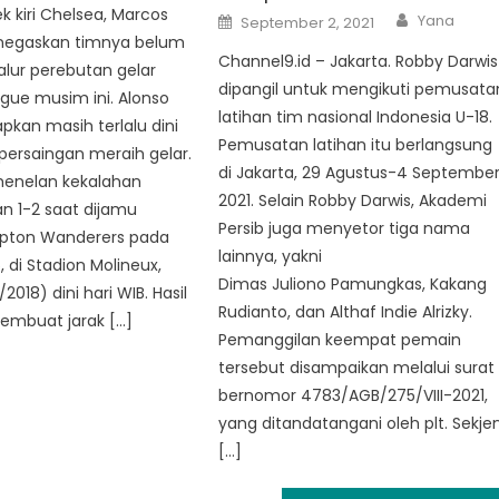
k kiri Chelsea, Marcos
Author
Posted
Yana
September 2, 2021
on
negaskan timnya belum
Channel9.id – Jakarta. Robby Darwis
jalur perebutan gelar
dipangil untuk mengikuti pemusata
gue musim ini. Alonso
latihan tim nasional Indonesia U-18.
kan masih terlalu dini
Pemusatan latihan itu berlangsung
 persaingan meraih gelar.
di Jakarta, 29 Agustus-4 Septembe
menelan kekalahan
2021. Selain Robby Darwis, Akademi
n 1-2 saat dijamu
Persib juga menyetor tiga nama
pton Wanderers pada
lainnya, yakni
, di Stadion Molineux,
Dimas Juliono Pamungkas, Kakang
2018) dini hari WIB. Hasil
Rudianto, dan Althaf Indie Alrizky.
embuat jarak […]
Pemanggilan keempat pemain
tersebut disampaikan melalui surat
bernomor 4783/AGB/275/VIII-2021,
yang ditandatangani oleh plt. Sekje
[…]