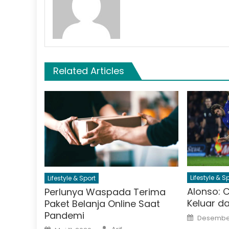
Related Articles
Lifestyle & S
Lifestyle & Sport
Alonso: 
Perlunya Waspada Terima
Keluar da
Paket Belanja Online Saat
Pandemi
Posted
Desember
on
Author
Posted