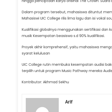
hingga penciptaan karya orisinal The Crown: Suara 
Dalam program tersebut, mahasiswa dituntut memban
Mahasiswi UIC College rilis lima lagu dan isi vokal so
Kualifikasi globalnya menggunakan sertifikasi dan kua
musik Kesempatan beasiswa s.d 90% kualifikasi.
Proyek akhir komprehensif, yaitu mahasiswa mengad
syarat kelulusan
UIC College rutin membuka kesempatan audisi bak
terpilih untuk program Music Pathway mereka Audis
Kontributor: Akhmad Sekhu
Arif